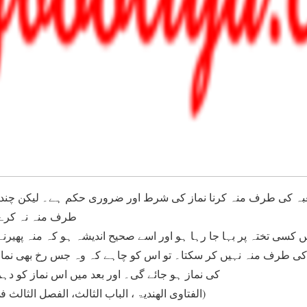
طرف منہ نہ کرے پھ
کسی تختہ پر بہا جا رہا ہو اور اسے صحیح اندیشہ ہو کہ منہ پھیر
ی طرف منہ نہیں کر سکتا۔ تو اس کو چاہے کہ وہ جس رخ بھی نماز
کی نماز ہو جائے گی۔ اور بعد میں اس نماز کو د
(الفتاوی الھندیۃ ، الباب الثالث، الفصل الثالث فی استقبال القبلۃ،ج۱،ص۶۳)