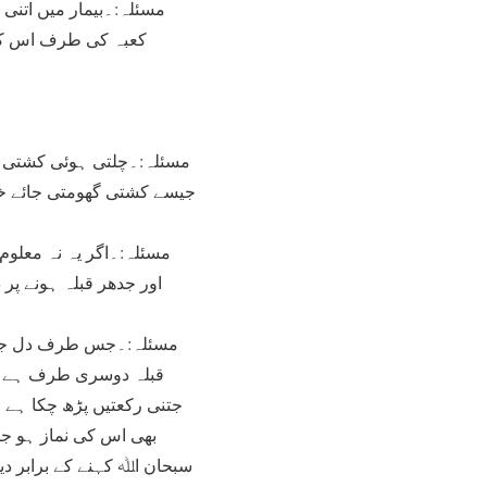
مسئلہ:۔بیمار میں اتنی
کعبہ کی طرف اس کا 
مسئلہ:۔چلتی ہوئی کشتی می
جیسے کشتی گھومتی جائے خ
مسئلہ:۔اگر یہ نہ معلوم 
اور جدھر قبلہ ہونے پر
مسئلہ:۔جس طرف دل جم گیا
قبلہ دوسری طرف ہے یا
جتنی رکعتیں پڑھ چکا ہے 
بھی اس کی نماز ہو جا
سبحان اﷲ کہنے کے برابر دی