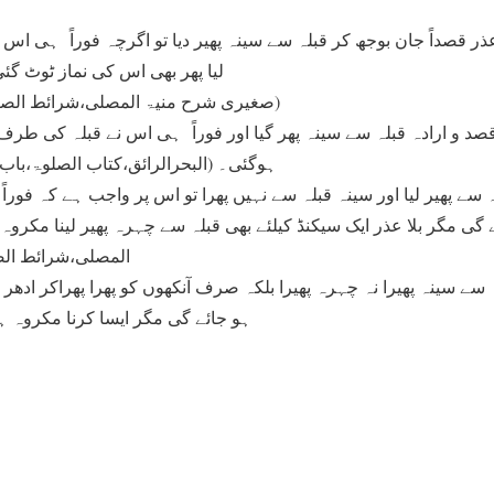
عذر قصداً جان بوجھ کر قبلہ سے سینہ پھیر دیا تو اگرچہ فوراً ہی اس
لیا پھر بھی اس کی نماز ٹوٹ گئی
(صغیری شرح منیۃ المصلی،شرائط الصلاۃ، الشرط الرابع،ص۱۲۵)
ا قصد و ارادہ قبلہ سے سینہ پھر گیا اور فوراً ہی اس نے قبلہ کی طرف
ہوگئی۔ (البحرالرائق،کتاب الصلوۃ،باب شرو
سے پھیر لیا اور سینہ قبلہ سے نہیں پھرا تو اس پر واجب ہے کہ فور
 گی مگر بلا عذر ایک سیکنڈ کیلئے بھی قبلہ سے چہرہ پھیر لینا م
المصلی،شرائط الصلا
سے سینہ پھیرا نہ چہرہ پھیرا بلکہ صرف آنکھوں کو پھرا پھراکر ادھر ا
ہو جائے گی مگر ایسا کرنا مکروہ ہے۔ 