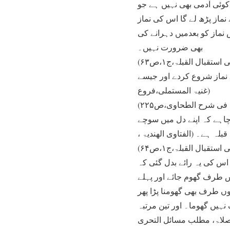
کوئی آدمی بھی نہیں ہے جو
از پڑھ لے گا اس کی نماز
نماز کو بعدمیں دہرانے کی
بھی ضرورت نہیں۔
 نماز شروع کردے اور جیسے
ل۔ (غنیۃ المستملی،فروع
فی شرح الطحاوی،ص۲۲۵)
 چاہے کہ اپنے دل میں سوچے
ہ ہے۔ (الفتاوی الھندیۃ ،
تقبال القبلۃ،ج۱،ص۶۴)
 اس کی یہ رائے بدل گئی کہ
 طرف گھوم جائے اور پہلے
ں طرف بھی گھومنا پڑا پھر
ہیں گھوما۔ اور تین مرتبہ
الصلاۃ، مطلب مسائل التحری