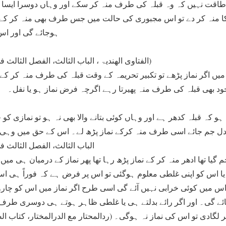
 طاقت نہیں کہ وہ قبلہ کی طرف منہ کر سکے اور وہاں دوسرا ایسا 
منہ کر دے تو اس مجبوری کی حالت میں جس طرف بھی منہ کر کے نم
ہوجائے گی اور اس 
(الفتاوی الھندیۃ ، الباب الثالث، الفصل الثالث فی استقبال القبلۃ،ج۱،ص۶۳)
ں اگر نماز پڑھے تو تکبیر تحریمہ کے وقت قبلہ کی طرف منہ کر کے
ود بھی قبلہ کی طرف منہ پھیرتا رہے اگرچہ فرض نماز ہو یا نف
ہو کہ قبلہ کدھر ہے اور وہاں کوئی بتانے والا بھی نہ ہو تو نمازی کو
 دل جم جائے اسی طرف منہ کرکے نماز پڑھ لے۔ اس کے حق میں وہی قبل
الباب الثالث، الفصل الثالث فی اس
 تھا ادھر منہ کر کے نماز پڑھ رہا تھا پھر نماز کے درمیان ہی میں
 اس کو اپنی غلطی معلوم ہوگئی تو اس پر فرض ہے کہ فوراً ہی اس
اس میں کوئی خرابی نہیں آئے گی اسی طرح اگر نماز میں اس کو چارو
ئے گی۔ اور اگر رائے بدلتے ہی یا غلطی ظاہر ہوتے ہی دوسری طرف ن
ر لگادی تو اس کی نماز نہ ہوگی۔ (ردالمحتار مع الدرالمختار، کتاب 