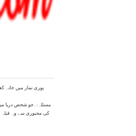
مسئلہ:۔جو شخص دریا میں 
کی مجبوری سے وہ قبلہ ک