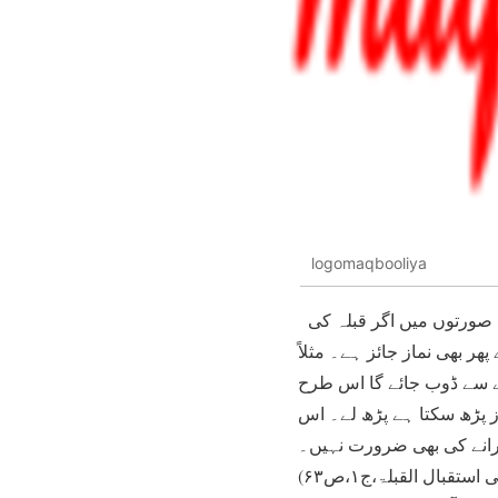
logomaqbooliya
پوری نماز میں خانہ کعبہ کی طرف منہ کرنا نماز کی شرط اور ضروری حکم ہے۔ لیکن چند صورتوں میں اگر قبلہ کی
ر بھی نماز جائز ہے۔ مثلاً
نے سے ڈوب جائے گا اس طرح
 پڑھ سکتا ہے پڑھ لے۔ اس
ہرانے کی بھی ضرورت نہیں۔