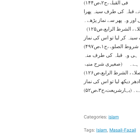
فی القبلۃ،ج۲،ص۱۴۴)
 نے قبلہ کی طرف سینہ پھرا
 اور وہ پھر سے نماز پڑھے۔
 سینہ کر لیا تو اس کی نماز
ط الصلوۃ،ج۱،ص۴۹۷)
اً ہی وہ قبلہ کی طرف منہ
کروہ ہے۔ (صغیری شرح منیۃ
ۃ، الشرط الرابع،ص۱۲۶)
دھر دیکھ لیا تو اس کی نماز
(بہارشریعت،ح۳،ص۵۲)
Categories:
islam
Tags:
Islam
,
Masail-Fazail