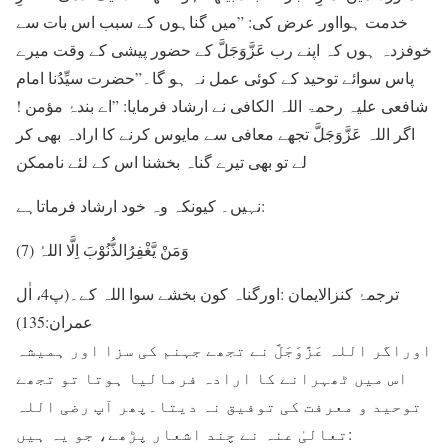
خدمت ہوااور عرض کی: ”میں گناہوں کے سبب اس بات سے
خوفزدہ ہوں کہ اپنے رب عَزَّوَجَلَّ کے حضور پیشی کے وقت میرے
پاس سوائے توحید کے کوئی عمل نہ ہو گا۔”حضرت سیِّدُنا امام
شافعی علیہ رحمۃ اللہ الکافی نے ارشاد فرمایا: ”اے بندۂ مؤمن !
اگر اللہ عَزَّوَجَلَّ تجھے معافی سے مایوس کرنے کا ارادہ بھی کر
لے تو بھی تیرے گناہ بخشنا اس کے لئے ناممکن
نہیں۔ کیونکہ وہ خود ارشاد فرماتاہے:
(7) وَمَنْ یَّغْفِرُالذُّنُوْبَ اِلَّا اللہُ
ترجمۂ کنزالایمان :اورگناہ کون بخشے سوا اللہ کے۔(پ4، اٰل
عمران:135)
اوراگر اللہ عَزَّوَجَلَّ نے تجھے جہنم کی سزا اور ہمیشہ
اس میں ٹھہرانے کا ارادہ فرمالیا ہوتا تو تجھے
توحید و معرفت کی توفیق نہ دیتا۔پھر آپ رضی اللہ
تعالیٰ عنہ نے چند اشعار پڑھے، جو یہ ہیں: