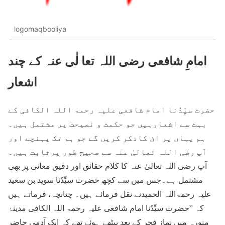
logomaqbooliya
امامِ شافعی رضی اللہ تعا لٰی عنہ کے چند
اشعار
حضرت سیِّدُنا امام شافعی علیہ رحمۃ اللہ الکافی کے
بہت سے اشعارہیں جو حکمت و نصیحت پر مشتمل ہیں۔
ہم یہاں پر ان کاذکر کریں گے جو ہم تک پہنچے اور
آپ رضی اللہ تعالیٰ عنہ سے صحیح طور پرثابت ہیں۔
آپ رضی اللہ تعالیٰ عنہ کا کلام حقائق اور دقیق معانی پر بھی
مشتمل ہے۔جس میں سے کچھ حضرت سیِّدُنا سوید بن سعید
علیہ رحمۃاللہ الحمیدنے نقل فرمائے ہیں۔ چنانچہ، فرماتے ہیں
کہ ”حضرت سیِّدُنا امام شافعی علیہ رحمۃ اللہ الکافی مدینۂ
منورہ میں نمازِ فجر کے بعد بیٹھے ہوئے تھے کہ ایک آدمی حاضرِ