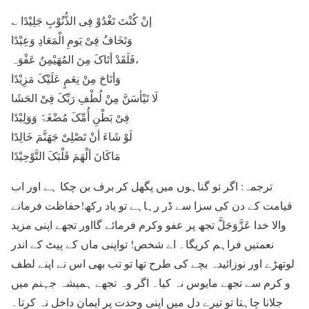
؎ إنْ کُنْتَ تَغْدُوْ فِی الذُّنُوْبِ جَلِیْدًا
وَتَخَافُ فِیْ یَومِ الْمَعَادِ وَعِیْدًا
فَلَقَدْ أتَاکَ مِنَ المُھَیْمِنُ عَفْوَہ،
وَأتَاحَ مِنْ نِعَمٍ عَلَیْکَ مَزِیْدًا
لَا تَیْأسَنَّ مِنْ لُطْفِ رَبِّکَ فِیْ الحَشَا
فِیْ بَطْنِ أُمِّکَ مُضْغَۃً وَوَلِیْدًا
لَوْ شَاءَ أنْ تَصْلِیْ جَھَنَّمَ خَالِدًا
مَاکَانَ ألْھَمَ قَلْبَکَ التَّوْحِیْدًا
ترجمہ: اگر تو گناہوں میں پگھل کر برف بن چکا ہے اور اب
قیامت کے دن کی سزا سے ڈر رہاہے تو یاد رکھ!حفاظت فرمانے
والا خدا عَزَّوَجَلَّ تجھ پر عفو وکرم فرمائے گااور تجھے اپنی مزید
نعمتیں فراہم کریگا۔ اے شخص! تواپنی ماں کے پیٹ کے اندر
لوتھڑے اور نوزائیدہ بچے کی طرح تھا تو تب بھی اس نے اپنے لطف
و کرم سے تجھے مایوس نہ کیا۔ اگر وہ تجھے ہمیشہ جہنم میں
جلانا چاہتا تو تیرے دل میں اپنی وحدت پر ایمان داخل نہ کرتا۔