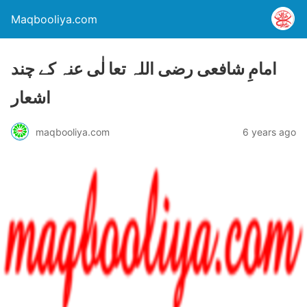
Maqbooliya.com
امامِ شافعی رضی اللہ تعا لٰی عنہ کے چند
اشعار
maqbooliya.com
6 years ago