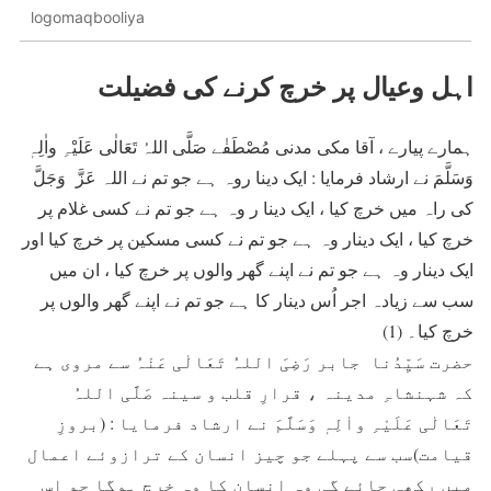
logomaqbooliya
اہل وعیال پر خرچ کرنے کی فضیلت
ہمارے پیارے ، آقا مکی مدنی مُصْطَفٰے صَلَّی اللہُ تَعَالٰی عَلَیْہِ واٰلِہٖ
وَسَلَّمَ نے ارشاد فرمایا : ایک دینا روہ ہے جو تم نے اللہ عَزَّ وَجَلَّ
کی راہ میں خرچ کیا ، ایک دینا ر وہ ہے جو تم نے کسی غلام پر
خرچ کیا ، ایک دینار وہ ہے جو تم نے کسی مسکین پر خرچ کیا اور
ایک دینار وہ ہے جو تم نے اپنے گھر والوں پر خرچ کیا ، ان میں
سب سے زیادہ اجر اُس دینار کا ہے جو تم نے اپنے گھر والوں پر
خرچ کیا۔ (1)
حضرت سَیِّدُنا جابر رَضِیَ اللہُ تَعَالٰی عَنْہُ سے مروی ہے
کہ شہنشاہِ مدینہ ، قرارِ قلب و سینہ صَلَّی اللہُ
تَعَالٰی عَلَیْہِ واٰلِہٖ وَسَلَّمَ نے ارشاد فرمایا : (بروزِ
قیامت)سب سے پہلے جو چیز انسان کے ترازوئے اعمال
میں رکھی جائے گی وہ انسان کا وہ خرچ ہوگا جو اس