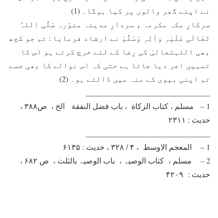
نے اپنے گھر والوں پر کیا ہوگا۔ (1)
سرکارِ مکہ مکرمہ ، سردارِ مدینہ منوّرہ صَلَّی اللہُ
تَعَالٰی عَلَیْہِ واٰلِہٖ وَسَلَّمَ نے ارشاد فرمایا : تم جو کچھ
بھی اللہتعالیٰ کی رِضا کے لئے خرچ کرتے ہو اس کا
تمہیں اجر دیا جاتا ہے حتی کہ اس نوالے کا بھی جسے
تم اپنی بیوی کے منہ میں ڈالتے ہو۔ (2)
________________________________
1 – مسلم ، کتاب الزکاة ، باب فضل النفقة الخ ، ص۳۸۸ ،
حدیث : ۲۳۱۱
________________________________
1 – المعجم الاوسط ، ۴ / ۳۲۸ ، حدیث : ۶۱۳۵
2 – مسلم ، کتاب الوصیۃ ، باب الوصیۃ بالثلث ، ص ۶۸۲ ،
حدیث : ۴۲۰۹