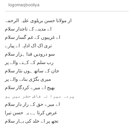
logomaqbooliya
از مولانا حسن بریلوی علیہ الرحمۃ
اے مدینے کے تاجدار سلام
اے غریبوں کے غم گسار سلام
تری اک اک اداپہ اے پیارے
سو درودیں فدا ہزار سلام
رب سلم کے کہنے والے پر
جان کے ساتھ ہوں نثار سلام
میری بگڑی بنانے والے پر
بھیج اے میرے کردگار سلام
پردہ میرا نہ فاش حشر میں ہو
اے میرے حق کے راز دار سلام
عرض کرتا ہے یہ حسن تیرا
تجھ پر اے خلد کی بہار سلام