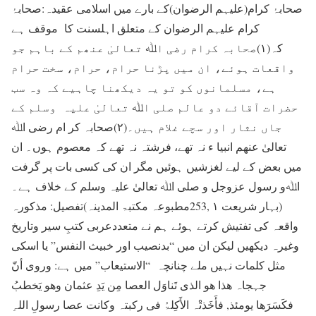
صحابۂ کرام(علیہم الرضوان)کے بارے میں اسلامی عقیدہ:صحابۂ
کرام علیہم الرضوان کے متعلق اہلسنت کا موقف ہے
کہ(۱)صحابہ کرام رضی اﷲ تعالیٰ عنھم کے باہم جو
واقعات ہوئے، ان میں پڑنا حرام، حرام، سخت حرام
ہے، مسلمانوں کو تو یہ دیکھنا چاہیے کہ وہ سب
حضرات آقائے دو عالم صلی اﷲ تعالیٰ علیہ وسلم کے
جاں نثار اور سچے غلام ہیں۔(۲)صحابہ کر ام رضی اﷲ
تعالیٰ عنھم انبیا ء نہ تھے، فرشتہ نہ تھے کہ معصوم ہوں۔ ان
میں بعض کے لیے لغزشیں ہوئیں مگر ان کی کسی بات پر گرفت
اﷲو رسول عزوجل و صلی اﷲ تعالیٰ علیہ وسلم کے خلاف ہے۔
(بہار شریعت ۱ ,253مطبوعہ مکتبۃ المدینہ)تفصیل: مذکورہ
واقعہ کی تفتیش کرتے ہوئے ہم نے متعددعربی کتبِ سیر وتاریخ
وغیرہ دیکھیں لیکن ان میں “بدنصیب اور خبیث النفس” یا اسکی
مثل کلمات نہیں ملے چنانچہ “الاستیعاب” میں ہے: وروی أنّ
جہجاہ ھذا ھو الذی تَناوَل العصا مِن یَدِ عثمان وھو یَخطبُ
فکَسَرَھا یومئذ, فأَخَذتْہ الأَکِلۃُ فی رکبتہ وکانت عصا رسولِ اللہِ