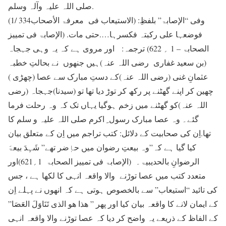
صلی اللہ علیہ وآلہ وسلم.
(الاستیعاب فی معرفۃ الأصحاب334 /1) وفی “الإصابۃ” بلفظِ:
فوضعہا علی رکبتہ فکسرہا….حتی مات. (الإصابۃ فی تمییز
الصحابۃ – 1 ؍ 622) ترجمہ: اور مروی ہے کہ یہ وہی جہجاہ
(بن سعید غفاری رضی اللہ عنہ)ہیں جنھوں نے بحالتِ خطبہ
عثمانِ غنی (رضی اللہ عنہ)کے دستِ مبارک سے عصا (چھڑی )
چھین کر اپنے گھٹنے پر رکھ کر توڑ دیا تھا تو (سیدنا)جہجاہ (رضی
اللہ عنہ)کو گھٹنے میں زخم ہوگیا یہاں تک کہ وہ رحلت فرما
گئے۔ وہ عصا مبارک رسول ِ اکرم صلی اللہ علیہ و سلم کا
تھا.اِن کی صحابیت کے دلائل: کتب تراجم میں اِن کے متعلق بیان
کیا گیا ہے کہ”وہ بیعتِ رضوان میں حاٖضر تھے” شَہِدَ بیعۃَ
الرضوانِ بالحدیبیۃ۔ (الإصابۃ فی تمییز الصحابۃ 1؍621)اور
متعدد کتب میں عصا توڑنے والا واقعہ انہی کا لکھا ہے ، جس
کی تائید “استیعاب” سے بالخصوص ہوتی ہے کہ انھوں نے پہلے اِن
کے ایمان لانے کا واقعہ بیان کیا اور پھر ” ھذا ھو الذی تَنَاوَلَ العَصَا”
کے الفاظ کے ذریعے یہ واضح کر دیا کہ عصا توڑنے والا واقعہ انہی