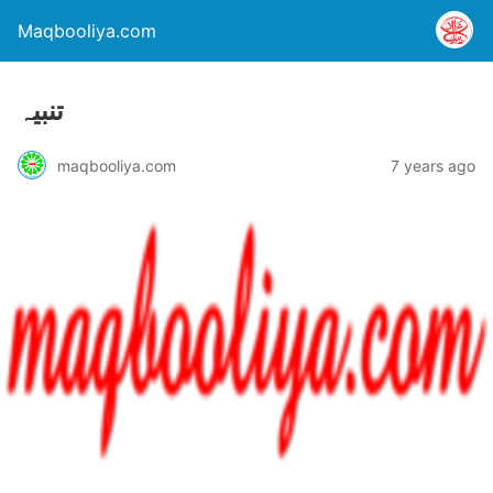
Maqbooliya.com
تنبیہ
maqbooliya.com
7 years ago