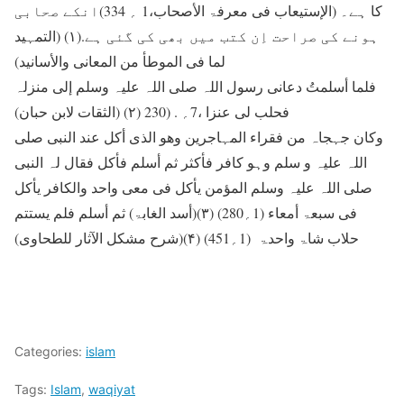
کا ہے۔ (الإستیعاب فی معرفۃ الأصحاب،1 ؍ 334)انکے صحابی
ہونے کی صراحت اِن کتب میں بھی کی گئی ہے.(۱) (التمہید
لما فی الموطأ من المعانی والأسانید)
فلما أسلمتُ دعانی رسول اللہ صلی اللہ علیہ وسلم إلی منزلہ
فحلب لی عنزا ،7؍ . (230 (۲) (الثقات لابن حبان)
وکان جہجاہ من فقراء المہاجرین وھو الذی أکل عند النبی صلی
اللہ علیہ و سلم وہو کافر فأکثر ثم أسلم فأکل فقال لہ النبی
صلی اللہ علیہ وسلم المؤمن یأکل فی معی واحد والکافر یأکل
فی سبعۃ أمعاء (1؍280) (۳)(أسد الغابۃ) ثم أسلم فلم یستتم
حلاب شاۃ واحدۃ (1؍451) (۴)(شرح مشکل الآثار للطحاوی)
Categories:
islam
Tags:
Islam
,
waqiyat