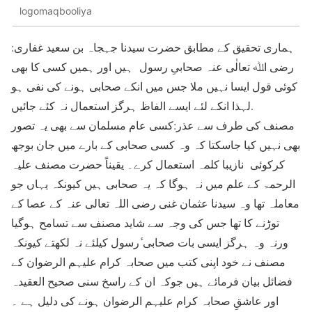
logomaqbooliya
:ہماری تحقیق کے مطابق حضرت سیدنا جہجاہ بن سعید غفاری
رضی اﷲ تعالٰی عنہ صحابیِ رسول ہیں اور ہمیں کسی کا بھی
کوئی قول ایسا نہیں ملا جس میں انکے صحابی ہونے کی نفی ہو
لہذا انکے لئے ایسے الفاظ ہرگز استعمال نہ کئے جائیں.
مصنف کی طرف سے عذر:کسی عام مسلمان سے بھی یہ تصور
بھی نہیں کیا جاسکتا کہ وہ کسی صحابی کے بارے میں جان بوجھ
کرکوئی نازیبا کلمہ استعمال کرے۔ یقیناً حضرت مصنف علیہ
الرحمۃ کے علم میں نہ ہوگا کہ یہ صحابی ہیں کیونکہ یہاں جو
معاملہ تھا وہ سیدنا عثمان غنی رضی اللہ تعالی عنہ کے عصا کے
توڑنے کا تھا جس کی وجہ سے شاید مصنف سے تسامح ہوگیا
ورنہ وہ ہرگز ایسی بات صحابی ٔرسول کیلئے نہ لکھتے کیونکہ
مصنف نے خود اپنی کتب میں صحابہ کرام علیہم الرضوان کے
فضائل بیان فرمائے ہیں جوکہ ان کے راسخ سنی صحیح العقیدہ
اور عاشقِ صحابہ کرام علیہم الرضوان ہونے کی دلیل ہے ۔