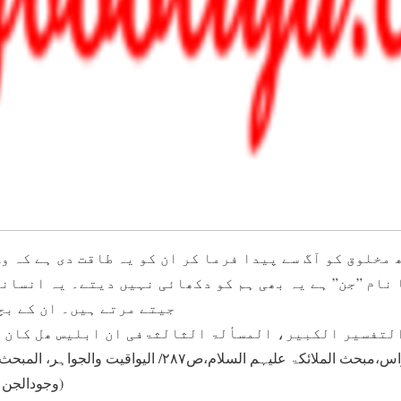
نام ”جن” ہے یہ بھی ہم کو دکھائی نہیں دیتے۔ یہ انسانو
جیتے مرتے ہیں۔ ان کے بچ
ج۱،ص۴۲۹/ النبراس،مبحث الملائکۃ علیہم السلام،ص۲۸۷/ ا
وجودالجن۔۔۔الخ، الجزء الاول،ص۱۸۳)