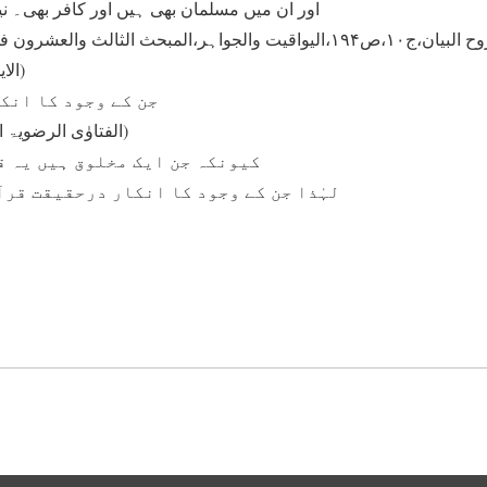
اور ان میں مسلمان بھی ہیں اور کافر بھی۔ ن
الایمان بھم،الجزء الاول،ص۱۸۲)
جن کے وجود کا انکا
(الفتاوٰی الرضویۃ الجدیدۃ،ج۲۹،ص۳۸۴)
کیونکہ جن ایک مخلوق ہیں یہ ق
لہٰذا جن کے وجود کا انکار درحقیقت قرآ