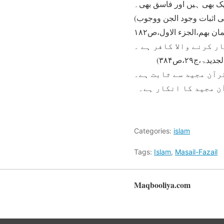
یک بھی ہیں اور فاسق بھی۔
(پ۲۹،الجن:۱۴۔۱۵/ تفسیر روح البیان،ج۱۰،ص۱۹۴،الیواقیت والجواہر،المبحث الثالث والعشرون فی اثبات وجود الجن ووجوب
ر کرنے والا کافر ہے ۔
رآن مجید سے ثابت ہے۔
ن مجید کا انکار ہے۔
Categories:
islam
Tags:
Islam
,
Masail-Fazail
Maqbooliya.com