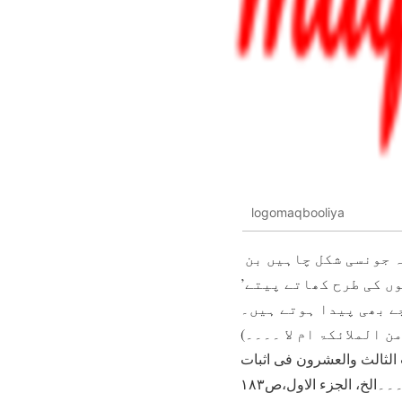
logomaqbooliya
اﷲتعالیٰ نے کچھ مخلوق کو آگ سے پیدا فرما کر ان کو یہ طاقت دی ہے کہ وہ جونسی شکل چاہیں بن
ں کی طرح کھاتے پیتے’
ے بھی پیدا ہوتے ہیں۔
(پ۱۴،الحجر:۲۷/ التفسیر الکبیر، المسألۃ الثالثۃفی ان ابلیس ھل کان من الملائکۃ ام لا ۔۔۔۔
لیواقیت والجواہر، المبحث الثالث والعشرون فی اثبات