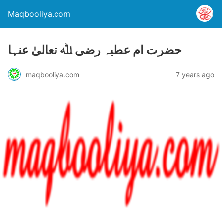
Maqbooliya.com
حضرت ام عطیہ رضی ﷲ تعالیٰ عنہا
maqbooliya.com
7 years ago