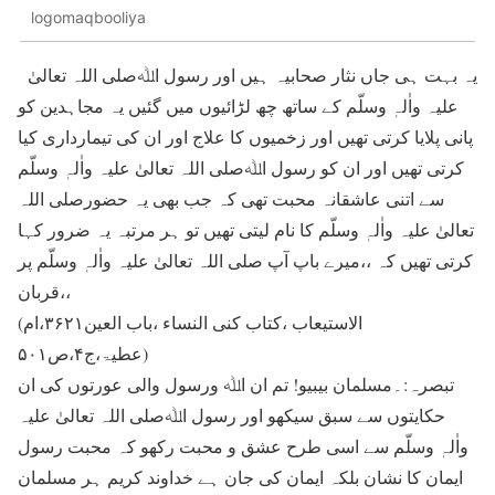
logomaqbooliya
یہ بہت ہی جاں نثار صحابیہ ہیں اور رسول اﷲصلی اللہ تعالیٰ
علیہ واٰلہٖ وسلّم کے ساتھ چھ لڑائیوں میں گئیں یہ مجاہدین کو
پانی پلایا کرتی تھیں اور زخمیوں کا علاج اور ان کی تیمارداری کیا
کرتی تھیں اور ان کو رسول اﷲصلی اللہ تعالیٰ علیہ واٰلہٖ وسلّم
سے اتنی عاشقانہ محبت تھی کہ جب بھی یہ حضورصلی اللہ
تعالیٰ علیہ واٰلہٖ وسلّم کا نام لیتی تھیں تو ہر مرتبہ یہ ضرور کہا
کرتی تھیں کہ ،،میرے باپ آپ صلی اللہ تعالیٰ علیہ واٰلہٖ وسلّم پر
قربان،،
(الاستیعاب ،کتاب کنی النساء ،باب العین۳۶۲۱،ام
عطیۃ،ج۴،ص۵۰۱)
تبصرہ:۔مسلمان بیبیو! تم ان اﷲ ورسول والی عورتوں کی ان
حکایتوں سے سبق سیکھو اور رسول اﷲصلی اللہ تعالیٰ علیہ
واٰلہٖ وسلّم سے اسی طرح عشق و محبت رکھو کہ محبت رسول
ایمان کا نشان بلکہ ایمان کی جان ہے خداوند کریم ہر مسلمان