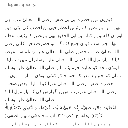
logomaqbooliya
قیدیوں میں حضرت بی بی صفیہ رضی اللہ تعالیٰ عنہا بھی
تھیں۔ یہ بنو نضیر کے رئیس اعظم حیی بن اخطب کی بیٹی تھیں
اور ان کا شوہر کنانہ بن ابی الحقیق بھی بنونضیر کا رئیس اعظم
تھا۔ جب سب قیدی جمع کئے گئے تو حضرت دحیہ کلبی رضی
اللہ تعالیٰ عنہ نے حضور صلی اللہ تعالیٰ علیہ وسلم سے عرض
کیا کہ یارسول اللہ!صلی اللہ تعالیٰ علیہ وسلم ان میں سے ایک
لونڈی مجھ کو عنایت فرمایئے۔ آپ صلی اللہ تعالیٰ علیہ وسلم
نے ان کو اختیار دے دیا کہ خود جاکر کوئی لونڈی لے لو۔ انہوں نے
حضرت صفیہ رضی اللہ تعالیٰ عنہا کو لے لیا۔ بعض صحابہ
رضی اللہ تعالیٰ عنہم نے اس پر گزارش کی کہ یارسول اللہ!
صلی اللہ تعالیٰ علیہ وسلم
اَعْطَیْتَ دِحْیَۃَ صَفِیَّۃَ بِنْتَ حُیَیٍّ سَیِّدَۃَ قُرَیْظَۃَ وَالنَّضِیْرِ لَاتَصْلُحُ اِلَّا
لَکَ(2)(ابوداؤد ج ۲ ص۴۲۰ باب ماجاء فی سھم الصفی )
یارسول اللہ!صلی اللہ تعالیٰ علیہ وسلم آپ نے