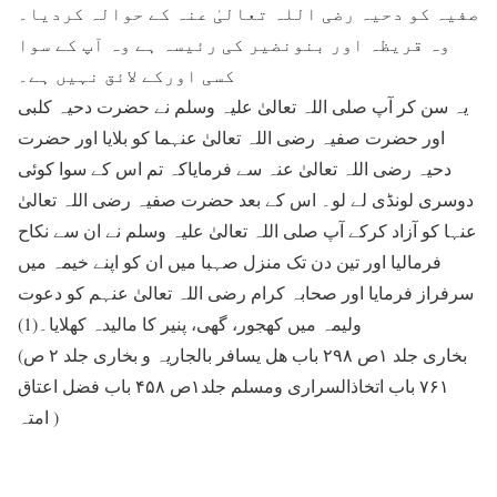
صفیہ کو دحیہ رضی اللہ تعالیٰ عنہ کے حوالہ کردیا۔
وہ قریظہ اور بنونضیر کی رئیسہ ہے وہ آپ کے سوا
کسی اورکے لائق نہیں ہے۔
یہ سن کر آپ صلی اللہ تعالیٰ علیہ وسلم نے حضرت دحیہ کلبی
اور حضرت صفیہ رضی اللہ تعالیٰ عنہما کو بلایا اور حضرت
دحیہ رضی اللہ تعالیٰ عنہ سے فرمایاکہ تم اس کے سوا کوئی
دوسری لونڈی لے لو۔ اس کے بعد حضرت صفیہ رضی اللہ تعالیٰ
عنہا کو آزاد کرکے آپ صلی اللہ تعالیٰ علیہ وسلم نے ان سے نکاح
فرمالیا اور تین دن تک منزل صہبا میں ان کو اپنے خیمہ میں
سرفراز فرمایا اور صحابہ کرام رضی اللہ تعالیٰ عنہم کو دعوت
ولیمہ میں کھجور، گھی، پنیر کا مالیدہ کھلایا۔(1)
(بخاری جلد ۱ص ۲۹۸ باب ھل یسافر بالجاریہ و بخاری جلد ۲ ص
۷۶۱ باب اتخاذالسراری ومسلم جلد۱ص ۴۵۸ باب فضل اعتاق
امتہ )