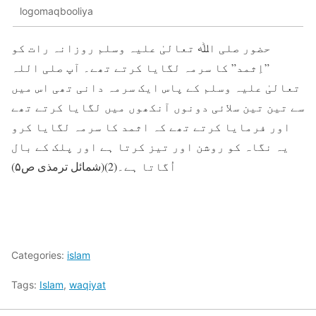
logomaqbooliya
حضور صلی اﷲ تعالیٰ علیہ وسلم روزانہ رات کو
”اِثمد” کا سرمہ لگایا کرتے تھے۔ آپ صلی اللہ
تعالیٰ علیہ وسلم کے پاس ایک سرمہ دانی تھی اس میں
سے تین تین سلائی دونوں آنکھوں میں لگایا کرتے تھے
اور فرمایا کرتے تھے کہ اثمد کا سرمہ لگایا کرو
یہ نگاہ کو روشن اور تیز کرتا ہے اور پلک کے بال
اُگاتا ہے۔(2)(شمائل ترمذی ص۵)
Categories:
islam
Tags:
Islam
,
waqiyat