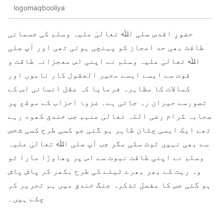
logomaqbooliya
حضورِ اقدس صلی اﷲ تعالیٰ علیہ وسلم کی جسمانی
طاقت بھی حد اعجاز کو پہنچی ہوئی تھی اور آپ صلی
اﷲ تعالیٰ علیہ وسلم نے اپنی اس معجزانہ طاقت و
قوت سے ایسے ایسے محیر العقول کار ناموں اور
کمالات کا مظاہرہ فرمایا کہ عقل انسانی اس کے
تصورسے حیران رہ جاتی ہے۔ غزوۂ احزاب کے موقع پر
صحابہ کرام رضی اللہ تعالیٰ عنہم جب خندق کھود رہے
تھے ایک ایسی چٹان ظاہر ہو گئی جو کسی طرح کسی شخص
سے بھی نہیں ٹوٹ سکی مگر جب آپ صلی اﷲ تعالیٰ علیہ
وسلم نے اپنی طاقت نبوت سے اس پر پھاوڑا مارا تو
وہ ریت کے بھر بھرے ٹیلے کی طرح بکھر کر پاش پاش
ہو گئی جس کا مفصل تذکرہ جنگ خندق میں ہم تحریر کر
چکے ہیں۔