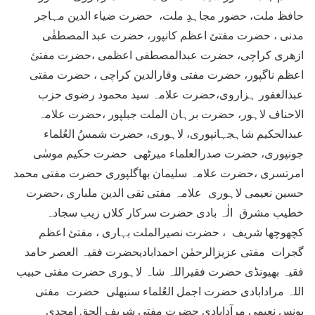
حافظ ملت، حضور مجاہدِ ملت، حضرت ضیاء الدین مہاجر
مدنی ، حضرت مفتئ اعظم کانپور، حضرت عبد المصطفٰی
ازھری کراچی، حضرت عبدالمصطفی اعظمی ،حضرت مفتئ
اعظم ناگپور، حضرت مفتی وقارالدین کراچی ، حضرت مفتی
عبدالغفور ہزاروی،حضرت علامہ سید محمود رضوی حزب
الاحناف لاہور، حضرت برہان الملت جبلپور ،حضرت علامہ
عبدالحکیم شاہجہانپوری، لاہوری، حضرت شمسُ العُلماء
جونپوری، حضرت صدرالعلماء میرٹھی حضرت حکیم موسٰی
امرتسری ،حضرت علامہ سلیمان بھاگلپوری حضرت مفتی محمد
حسین نعیمی لاہوری علامہ مفتی تقی الدین ملباری ،حضرت
خطیب مشرق الٰہ بادی حضرت سرکار کلاں زیب سجادہ
کچھوچھا شریف ، حضرت نصیرالملت بہاری ، مفتئ اعظم
گجرات مفتی عزیزالرحمٰن احمدابادیحضرت فقیہ العصر حامد
فقیہ بھیونڈی حضرت فقیراللہ شاہ لاہوری حضرت مفتی حبیب
اللہ مرادابادی حضرت اجمل العُلماء سنبھلی حضرت مفتی
یونس نعیمی مرآدابادی حضرت مفتی شریف الحق امجدی