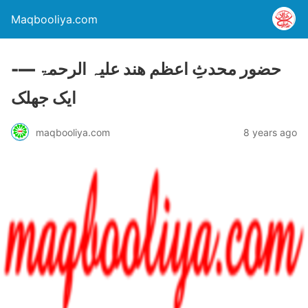
Maqbooliya.com
حضور محدثِ اعظم ھند علیہ الرحمۃ —-
ایک جھلک
maqbooliya.com
8 years ago