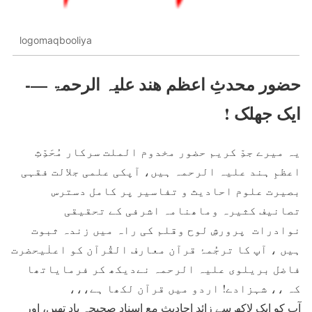
logomaqbooliya
حضور محدثِ اعظم ھند علیہ الرحمۃ —-
ایک جھلک !
یہ میرے جدِّ کریم حضور مخدوم الملت سرکار مُحَدِّثِ
اعظمِ ہند علیہ الرحمہ ہیں، آپکی علمی جلالت فقہی
بصیرت علوم احادیث و تفاسیر پر کامل دسترس
تصانیف کثیرہ وماھنامہ اشرفی کے تحقیقی
نوادرات پرورشِ لوح وقلم کی راہ میں زندہ ثبوت
ہیں ، آپ کا ترجُمۂ قرآن معارف القُرآن کو اعلٰیحضرت
فاضل بریلوی علیہ الرحمہ نےدیکھ کر فرمایاتھا
کہ ،، شہزادے! اردو میں قرآن لکھا ہے،،،
آپ کو ایک لاکھ سے زائد احادیث مع اسناد صحیحہ یاد تھیں، اور