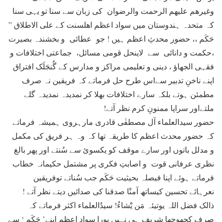
وغیرھم علیھم الرحمت والرضوان کی زبان سے سنا تو یہی سنا
کہ متحدہ ہندوستان میں سواد اعظم اھلسنت کے علی الاطلاق ”
حَکَم ،، حضور محدثِ اعظم ہیں ! جو عطائی و بخشندہ بصیرت
،حکمت و دانائی سے لاینحل قومی مسائل، جماعتی اختلافات و
فقہی الجھاؤ ، دینی و تعلیمی مراکز و مدارس کے گُنجَلَک افتراق
اپنے ناخنِ تدبیر سےاس طرح حل فرماتے کہ فریقین نہ صرف
مطمئن ہوتے بلکہ سارے اختلافات بھلا کر نمدیدہ نمدیدہ گلے
ملتےاور سراپا ممنونِ کرم نظر آتے!
حضور سیدالعلماء آل مصطفٰی قادری مارہروی ہمیشہ فرماتے
کہ حضور محدث اعظم کا طریقہ تھا کہ وہ ہر فریق کی مکمل
و مدلل باتوں اور سارے موقف کو یکسوئ سے سُنتے اور پھر بالغ
نظری عرفانی قوت و اصابتِ فکری پر مشتمل حکیمانہ خطاب
فرماتے ہوئے اپنا فیصلہ بحیثیت حَکَم جب سُناتے توفریقین
نعرہائے تحسین کیساتھ آمنْا صدقنا کی صدائیں دیتے نظر آتے !
ذالک فضل اللہ یوتیئہ مَن یَْشاءُ! سیدُالعلماء اکثر فرماتے کہ
صرف کچھوچھا شریف ہی نہیں پورا سواد اعظم اپنے’ حَکَم ‘ سے