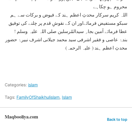
محروم ہو چکاہے
اللہ کریم سرکار محدثِ اعظم ہند کے فیوض و برکات سے ہم
سبکو مستفیض فرمائےاور ان کے نقوشِ قدم پر چلنے کی توفیق
عطا فرمائے آمین بجاہِ سیدالمُرسلین صلی اللہ علیہ وسلم !
بندۂ عاصی و فقیر اشرفی سید محمد جیلانی اشرف نبیرۂ حضور
محدثِ اعظم ہند ( علیہ الرحمہ)
Categories:
islam
Tags:
FamilyOfShaikhulislam
,
Islam
Maqbooliya.com
Back to top