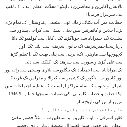
بالاتفاق اکابرین و معاصرین نے آپکو ”محدِّث اعظم ہند ،، کے لقب
سے سرفراز فرمایا !
خطابت میں آپ یکتائے زمانہ تھے ، متحدہ ہندوستان کے تمام بڑے
بڑے اجلاس و کانفرنس میں یعنی بمبئی سے کراچی پشاور سے
سلہٹ تک حیدراباد سے جوناگڑھ تک ، کابل سے کولمبو تک داتا
دربارسےاجمیرشریف تک بدایوں شریف سے پٹنہ تک اور
کچھوچھا سے مارھرہ تک، بریلی سے پیلی بھیت تک ،اعظم گڑھ
سے علی گڑھ و،سورت سے سرھند تک کلکتہ سے دلی
تک،مراداباد سے احمدآباد تک بنگلورسے بلاری وبستی سے رائے پور
اور کانپور سے ناگپورتک کشمیر سے کیرالا و مدراس تک غرضکہ
شمال و جنوب کے تمام مراکز اہلسنت کے عظیم اجتماعات میں
آپکا خطبۂ و خطاب کامیابی کی ضمانت سمجھا جاتا رہا! 1946
میں بنارس کی تاریخ ساز
سُنّی کانفرنس زندہ جاوید مثال ہے !
فقیر اشرفی نے اپنے اکابرین و اساطین سے مثلاً حضور مفتئ
اعظم ہند، حضور سید العلما آل مصطفٰے مارہروی ،حضور