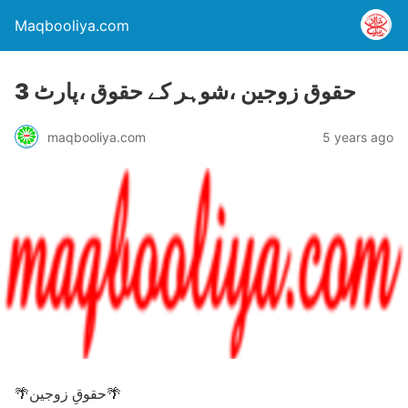
Maqbooliya.com
حقوق زوجین ،شوہر کے حقوق ،پارٹ 3
maqbooliya.com
5 years ago
🌴حقوقِ زوجین🌴