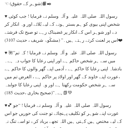
☜︎︎︎ (شوہر کے حقوق)📙✒️
♥︎ رسول اللہ صلی اللہ علیہ و آلہ وسلم نے فرمایا ! جب کوئی
شخص اپنی بیوی کو ہم بستر ہونے کے لیے بُلائے اور وہ انکار کر
دے اور شوہر اس کے انکار پر غضبناک رہے تو صبح تک فرشتے
اس پر لعنت کرتے رہتے ہیں۔” (مشکٰوۃ شریف ، حدیث 3107)❤️
♥︎ 🌺”رسول اللہ صلی اللہ علیہ و آلہ وسلم نے فرمایا ! کہ تم
میں سے ہر شخص حاکم ہے اور اپنی رعایا کا جواب دہ ہے۔
بادشاہ اپنی رعایا کا حاکم ہے ، آدمی اپنے گھر والوں کا حاکم ہے
،عورت اپنے خاوند کے گھر اور اولاد پر حاکم ہے ، الغرض تم میں
سے ہر شخص حکومت رکھتا ہے اور وہ اپنی رعایا کا جوابدہ
ہے۔”(صحیح بخاری ،حدیث 185)📗💚
♥︎💕 رسول اللہ صلی اللہ علیہ و آلہ وسلم نے فرمایا ! “جو
عورت اپنے شوہر کو تکلیف پہنچائے تو جنت کی حوریں جو اس
کے لیے مختص ہیں کہتی ہیں اللہ تجھے برباد کرے تو اسے تنگ نہ