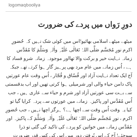
logomaqbooliya
دورِ رَواں میں پردے کی ضرورت
میٹھے میٹھے اسلامی بھائیو!اس میں کوئی شک نہیں کہ حُضورِ
اکرم نورِ مُجَسَّم صَلَّی اللہُ تَعَالٰی عَلَیْہِ واٰلہٖ وَسَلَّمَ کا مُقَدَّس
زمانہ نہایت خیر و برکت والا تھااور موجودہ زمانہ شرو فساد کا
ہے ، اُس زمانے میں عام مرد بھی پرہیز گار ہوا کرتے تھے جبکہ
آج ایک تعداد نہایت آزاد اور فُسّاق و فُجّار ، اُس وقت عام عورتیں
پاک دامن حیاء والی اور شرمیلی ہوا کرتی تھیں اور اب بدقسمتی
سے بہت سی عورتیں آزاد اور شرم و حیاء سے عاری ہیں ، جب
اُس مُقَدَّس اور پاکیزہ زمانے میں عورتوں سے پردہ کرایا گیا تو
کیا یہ وقت اُس وقت سے اچھا ہے؟ ہرگز اچھا نہیں ، جب حُضورِ
اکرم ، نورِ مُجَسَّم صَلَّی اللہُ تَعَالٰی عَلَیْہِ واٰلہٖ وَسَلَّمَ کے پاکیزہ اور
مُقَدَّس زمانے میں خواتین کو پردے کی تاکید کی گئی تو ذرا
سوچئے! آج کے اِس پُرفِتن دور میں اِس کی کس قدر ضرورت