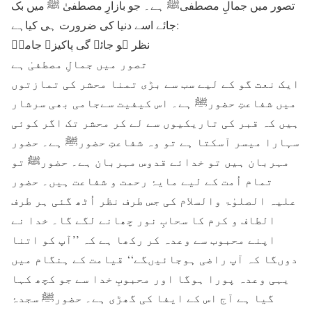
تصور میں جمالِ مصطفیﷺ ہے۔ جو بازارِ مصطفیٰ ﷺ میں بک
جائے اسے دنیا کی ضرورت ہی کیاہے:
نظر ہو جائے گی پاکیزہ جامیؔ
تصور میں جمالِ مصطفیٰ ہے
ایک نعت گو کے لیے سب سے بڑی تمنا محشر کی تمازتوں
میں شفاعتِ حضورﷺ ہے۔ اس کیفیت سےجامی بھی سرشار
ہیں کہ قبر کی تاریکیوں سے لے کر محشر تک اگر کوئی
سہارا میسر آسکتا ہے تو وہ شفاعتِ حضورﷺ ہے۔ حضور
مہربان ہیں تو خدائے قدوس مہربان ہے۔ حضورﷺ تو
تمام اُمت کے لیے مایۂ رحمت و شفاعت ہیں۔ حضور
علیہ الصلوٰۃ والسلام کی جس طرف نظر اُٹھ گئی ہر طرف
الطاف و کرم کا سحابِ نور چھانے لگے گا۔ خدا نے
اپنے محبوب سے وعدہ کر رکھا ہے کہ ’’آپ کو اتنا
دوںگا کہ آپ راضی ہوجائیںگے‘‘ قیامت کے ہنگام میں
یہی وعدہ پورا ہوگا اور محبوبِ خدا سے جو کچھ کہا
گیا ہے آج اس کے ایفا کی گھڑی ہے۔ حضورﷺ سجدۂ