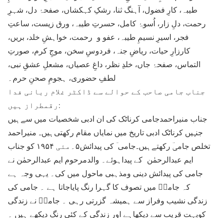
طیبہ، کارِ فضول، آہنگ ثنا، رشکِ کہکشاں، صفحۂ دل، شہرِ
رحمت، دلِ زار، اُسوۂ کامل، حسرتِ طیبہ، ورق زیست، ساعتِ
فجر، اسیرِ نسیمِ طیبہ، عفو و رحمت، خواہشِ خلد، بریں،
کارزارِ حیات، ریاضِ جنہ، فردوسِ سخن، موجِ کرم، صورتِ
التماس، صفحۂ جاں، خلدِ نظر، داغِ عصیاں، مشعلِ عشقِ نبی،
لطفِ حضوری، ہجومِ صحنِ حرم۔
جناب جامی صاحب کے حوالے سے ڈاکٹر غلام ربانی فدا
رقمطراز ہیں:
جناب منیراحمدجامی کرناٹک کی ان ادبی شخصیات میں سے ہیں
جنہیں کرناٹک ادبی تاریخ میں نمایاں مقام رکھتی ہیں۔ منیراحمد
تخلص جامیؔ رکھتے ہیں۔جامی ؔ کی پیدائش۵۔مئی ۱۹۵۴ کو جناب
ایم عبدالرحمٰن کے پیداہوئے۔ والدمرحوم ایم عبدالرحمٰن نے
جامی کی پیدائش دینی ومذہبی ماحول میں کی۔ یہی وجہ ہے
کہ جامیؔ میں تصوف کا گہرا رنگ پایاجاتا ہے ۔ جامی کی
زندگی نشیب وفراز سے ہمیشہ گزرتی رہی ۔ جامیؔ نے زندگی
کوبہت قریب سے دیکھاہے اور زندگی کے کئی رنگ دیکھے ہیں ۔