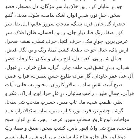
جوہر نمایاں کیے ہیں خاکِ پا، سرِ مژگاں، دل مضطر، قصدِ
سخن، جبلِ نور، شہرِ انوار، اشک ندامت، سُوئے مدینہ، گنبدِ
خضرا، گل جاں، قریۂ سنگ، مدحتِ سرورِ عالم، اہلِ بقا، سرِ
کوہِ صفا، رنگِ فنا، دیارِ جاں، رہینِ احساں، طاقِ افلاک، سرِ
عرش بریں، جوارِ مکہ، حرفِ التجا، حرفِ تسلی، نقشۂ صحرا،
ارض پاک، خیالِ خواجۂ بطحا، کشتِ تمنا، رنگ و بو، نگاہِ فیض،
جمالِ شہرِنبی، کعبۂ دل، لوحِ زماں و مکاں، نگارخانۂ قصرِ
شہاں، بہارِ عشقِ نبی، حلقۂ چارہ گراں، شاخِ خزاں، درِ قبول،
آلِ عبا، عمرِ جاوداں، گلِ مراد، طلوعِ حسنِ بصیرت، فراتِ عصر،
صبحِ اُمید، نقشِ سادہ، سالارِ کارواں، محبوبِ سبحانی، آیاتِ
قرآنی، جمالِ طیبہ، راحتِ سائبان، درِ غارِ حرا، لوح، ادراک، فکر و
نظر، ظلمتِ شب، ماہ تابِ مبیں، حسرتِ مدحتِ شہِ بطحا،
گوشۂ چشمِ تر، قریۂ نور، کتابِ مبیں، سایۂ سیّدالابرار، عہدِ
مواخات، لوحِ تاریخ، سحابِ مبیں، عرصۂ ہجر، شہرِ انوار، صبحِ
مدحت، مدحِ شہِ والا، انبوہِ یاس، کشتِ سخن، صدق و صفا، ربّ
دوعالم، نخلِ جاں، شاخِ ثنا، ساعتِ مہرباں، شہرِ انوار، نسیمِ