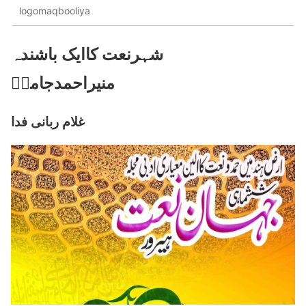
logomaqbooliya
شہرنعت کاایک باشندہ
منیراحمدجامیؔ
غلام ربانی فدا