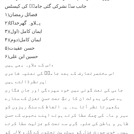
جانب سے نشرکی گئی جامیؔ کی کیسٹس
۱)فضائل رمضان
۲)پہلاوہ گھرخداکا
۳)ایمان کامل (اول)
۴)ایمان کامل(دوم)
۵)حسن عقیدت
۶)حسین ابن علی
اس کے علاوہ بھی ہیں،
اس مختصرتعارف کے بعد جامیؔ کی نعتیہ شاعری
پرنظرڈالتے ہیں:
جامی کی نعت گوئی میں خود سپردگی اور جاں فگاری
ہے جس کی بدولت ان کا رنگِ نعت حسنِ تغزل کے ستارے
بکھیرتا نظر آتا ہے۔ یہ الفاظ کے سنگ ریزوں کو
مہر و ماہ کی چمک عطا کرتے ہوئے اپنے محبوب کے حسنِ
ظاہر و باطن کی جلوہ گری سے نعت کو غزلیت عطا کرتے
ہیں۔ خوب صورت غزل کو بہترین نعتوں کے گل و لالہ کو