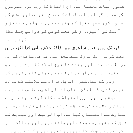
شعورِ حیات بخشتا ہے۔ ان الفاظ کا رچائو، مصرعوں
کی صد رنگی اور احساسات کے حسنِ عقیدت اور عشق کی
جلوہ گری حسنِ تغزل کو جنم دیتی ہے۔جامی کے نغز و
آہنگ کی آمیزش ان کی نعت گوئی کو دوامی چمک عطا
کرتی ہے۔
کرناٹک میں نعتیہ شاعری میں ڈاکٹرغلام ربانی فدا لکھتےہیں:
نعت گوئی ایک نازک صنف سخن ہے۔ یہ فن شاعری کی پل
صراط ہے۔ خدا اور بندے کا فرق اسلام کا ایک بنیادی
عقیدہ ہے۔ یہاں یہ کہنے میں کوئی تامل نہیں کہ
اردو کے بعض شعرا اس پل صراط سے سلامتی کے ساتھ
نہیں گذرسکے لیکن جناب اظہار اشرف صاحب نے ایسے
موقع پر بہت ہی احتیاط سے کام لیتے ہوئے اپنے
ایمان و عقیدے کی حفاظت کرتے ہوئے اس فن کا بہت ہی
مہارت سے استعمال کیاہے۔آپ الوہیت اور عبدیت کے
فرق کو بخوبی سمجھتے اورجانتے ہیں اور رسالت مآب
کی عظمت و جلات کا بھرپور شعور بھی رکھتے ہیں۔اس