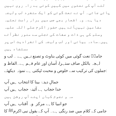
لئے آپ کی نعتوں میں کہیں کوئی بے راہ روی نہیں
پائی جاتی۔ آپ نے نعت گوئی کو ایک منفرد لب ولہجہ
دیا ہے۔ وہ اشعار بھی جس میں براہِ راست نعتیہ
مضامین نہیںآئے ہیں حضور اکرم صلی اللہ علیہ
وسلم کی ہی ذات و صفات کی تجلی سے منور نظرآتے
ہیں۔سادہ بیانی اور لب ولہجہ کی انفرادیت اس پر
مستضاد ہیں
جامیؔ نعت گوئی میں کوئی بناوٹ و تصنع نہیں ہے ۔ لب و
لہجہ بالکل صاف ستہرا، آسان اور عام فہم ہے۔الفاظ و
جملوں کی ترکیب سے خلوص و محبت ٹپکتی ہے نمونہ دیکھئے:
جمالِ دیدۂ بینا کا انتخاب ہیں آپ
خدا حجاب ہے آئینۂ حجاب ہیں آپ
مہ و نجوم کہاں اپنے آپ روشن ہیں
جو انبیا کاہے مرکز وہ آفتاب ہیں آپ
جامی کے کلام میں صد رنگی ہے۔ آپ کے بقول نبی اکرمﷺ کا