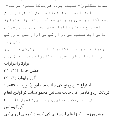
مسجدبنگلور)٭ قصیدہ بردہ شریف کامنظوم ترجمہ٭
اختراع٭ حرف ناتمام ٭ نقش لاثانی٭ باران
رحمت(کتابچہ سیریز پانچ حصے)٭ ارتفاع٭ اختراع٭
اجتماع٭ تذکرۃ الصالحین ۔حال ہی میں وجہ کل
نامی ایک نعتیہ سی ڈی ان کی ہی آواز میں جاری کی
گئی ہے۔
روزنامہ سیاست بنگلور کے ادبی ایڈیشن کے مدیر
اور ماہنامہ طرزتحریر بنگلورکے مدیراعلیٰ ہیں،
ایوارڈ واعزازات:
جشن جامیؔ (۲۰۱۴)
گورنرایوارڈ (۲۰۱۳)
’’اختراع ‘‘اردومنچ کی جانب سے ایوارڈ اور۲۵۰۰۰نقد
کرناٹک اردواکادمی کی جانب سے تین مجموعہائے کو اولین انعام
(یہ فہرست بہت طویل ہے۔ اورتفصیل طلب ہے)
آڈیوکیسٹس :
مشہورزمانہ کنڑا فلم انڈسٹری کی کیسٹ کمپنی لہری کی