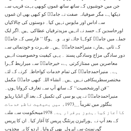
جن میں خوشیوں کے ساتھ ساتھ غموں کوبھی بہت قریب سے
دیکھاہے مگر صوفیانہ صفت نے جامیؔ کو کبھی بھی ان غموں
سے اداس اور مایوس نہیں کیا۔ دوستوں کی چالاکیاں
اورحاسدین کے حسد نے انہیں مزیدترقیاں عطاکی ہیں۔اگر ایک
جملے میں جامیؔ کوکہا جائے تو یہ وہ ہوگا ’’ فارسی کے جامیؔ
کے ثانی ہمارے منیراحمدجامیؔ ہیں۔ شہرت و خودنمائی سے
دور سادگی مزاج وسادگی پسند ۔ یہی کیفیت وخصوصیت انہیں
معاصرین میں ممتازکرتی ہے، خیرجامیؔ سے میراربط گہرا
ہے۔ منیراحمدجامیؔ کی تمام خدمات کواحاطہ کرنے کے لئے
مختصرسطریںکافی نہیں ہیں۔ انشاء اللہ کبھی جامیؔ مکمل
’’فن اورشخصیت‘‘ کے ساتھ آپ سے تعارف کرواتاہوں۔
منیراحمدجامیؔ نے پی یو سی کی تکمیل کے بعد آل انڈیا ریڈیو
بنگلور میں تقریباً 1973؁ء میں بحیثیت ناظم خدمات
کاآغاز کیا۔ہنوز برقرار ہے۔ 1978میںحکومت سے ملنے
کے بعد آپ نے ہورائیزن پرنٹنگ پریس کا آغاز کیا۔ ان کا پریس
گورنمنٹ سے اپرول بھی کروایا۔ اردو کا یہ مجذوب