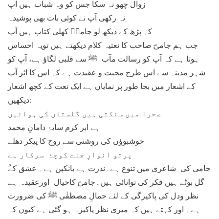
زوال چھو نہ سکا جس کو وہ شباب ہیں آپ
نہ رکھی آپ نے کوئی بات بھی پوشیدہ
کہ پڑھ کے دیکھ لو جامیؔ کھلی کتاب ہیں آپ
جب ہم جامیؔ صاحب کا نعتیہ کلام دیکھتے ہیں تویہ احساس
ہوتا ہے کہ آپ کو رسالت مآب ﷺ سے قلبی لگاؤ ہے، آپ کو
شہر مدینہ سے اس طرح محبت و عقیدت ہے کہ اس کا اثر آپ
کے اشعار میں بجا طور پر نمایاں ہے ایک نعت کے کچھ اشعار
دیکھیں:
صحرا میں سنکتی ہیں گلستاں کی ہوائیں
ہے ابر کرم سایۂ دامانِ محمد
خوشبوؤں کی روشنی سے روح کا پیکر دھلے
پرتو انوارِ جنت کوچۂ سرکار ہے
گل بوٹے ہیں فکر کی توانائی ہیں۔جامیؔ کاخیال اورعقیدہ ہے
نظر ودل کی پاکیزگی کے لئے جمالِ مصطفٰی ﷺ کی ضرورت
ہے۔ اور کہتے ہیں کہ میری نظر پاکیزہ ہو گئی ہے کیوں کہ