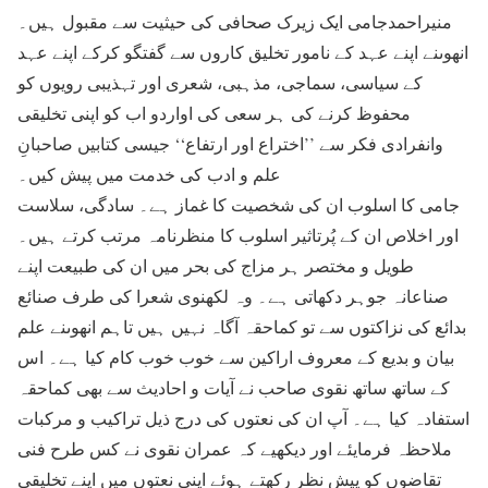
منیراحمدجامی ایک زیرک صحافی کی حیثیت سے مقبول ہیں۔
انھوںنے اپنے عہد کے نامور تخلیق کاروں سے گفتگو کرکے اپنے عہد
کے سیاسی، سماجی، مذہبی، شعری اور تہذیبی رویوں کو
محفوظ کرنے کی ہر سعی کی اواردو اب کو اپنی تخلیقی
وانفرادی فکر سے ’’اختراع اور ارتفاع‘‘ جیسی کتابیں صاحبانِ
علم و ادب کی خدمت میں پیش کیں۔
جامی کا اسلوب ان کی شخصیت کا غماز ہے۔ سادگی، سلاست
اور اخلاص ان کے پُرتاثیر اسلوب کا منظرنامہ مرتب کرتے ہیں۔
طویل و مختصر ہر مزاج کی بحر میں ان کی طبیعت اپنے
صناعانہ جوہر دکھاتی ہے۔ وہ لکھنوی شعرا کی طرف صنائع
بدائع کی نزاکتوں سے تو کماحقہ آگاہ نہیں ہیں تاہم انھوںنے علم
بیان و بدیع کے معروف اراکین سے خوب خوب کام کیا ہے۔ اس
کے ساتھ ساتھ نقوی صاحب نے آیات و احادیث سے بھی کماحقہ
استفادہ کیا ہے۔ آپ ان کی نعتوں کی درج ذیل تراکیب و مرکبات
ملاحظہ فرمایئے اور دیکھیے کہ عمران نقوی نے کس طرح فنی
تقاضوں کو پیش نظر رکھتے ہوئے اپنی نعتوں میں اپنے تخلیقی