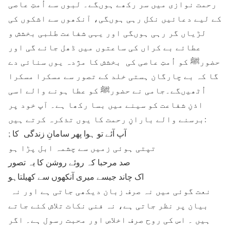
رحمت نوازی میں سر رکھے ہوںگے۔ لبوں سے اُمتِ عاصی
کے لیے دعائیں نکل رہی ہوںگی، آنکھوں سے اشکوں کی
لڑیاں گر رہی ہوںگی اور یہی شفاعت طلبی بخشش و
عطائے بے کراں کی ساعتوں میں ڈھل جائے گی اور
حضورﷺ کو اُمتِ عاصی کی بخشش کا مژدہ یوں سنائی دے
گا کہ بے چارگان ہستی خلد کے تصور سے مسکرا مسکرا
اُٹھیںگے۔جامی نے حضورﷺ کو عطا ہونے والے اسی
اذنِ شفاعت کو سینے میں بسا رکھا ہے۔ آپ خود پر
برسنے والے بارانِ رحمت کا یوں تذکرہ کرتے ہیں:
آپ آئے تو ہوا پھر سامانِ زندگی کا
;
تپتی ہوئی زمیں سے چشمہ ابل پڑا ہو
صد مرحبا کہ روئے روشن کا یہ تصور
اک چاند جیسے میری آنکھوں سے کھیلتاہو
نعت گوئی میں نہ صرف زبان دیکھی جاتی ہے اور نہ
بیان پر نظر جاتی ہے، نہ فنی نکات تلاش کئے جاتے
ہیں ۔ اس کی روح صرف اخلاص اور محبت رسول ہے۔ اگر