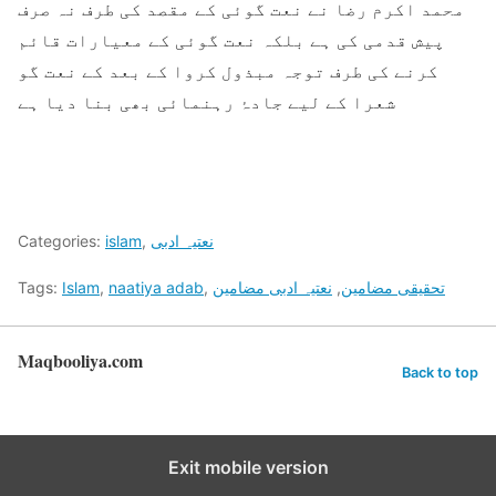
محمد اکرم رضا نے نعت گوئی کے مقصد کی طرف نہ صرف
پیش قدمی کی ہے بلکہ نعت گوئی کے معیارات قائم
کرنے کی طرف توجہ مبذول کروا کے بعد کے نعت گو
شعرا کے لیے جادۂ رہنمائی بھی بنا دیا ہے
نعتیہ ادبی
,
islam
Categories:
تحقیقی مضامین
,
نعتیہ ادبی مضامین
,
naatiya adab
,
Islam
Tags:
Maqbooliya.com
Back to top
Exit mobile version