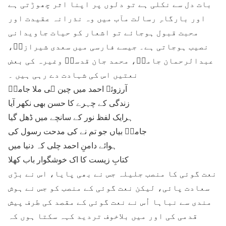
بات دل سے نکلی ہے تو دلوں پر اپنا اثر چھوڑتی ہے
اور بارگاہِ رسالت مآب میں وہ نذرانہ عقیدت اور
محبت قبول ہوجائے تو اشعار کو حیات جاویدانی
نصیب ہوجاتی ہے۔ جیسے فارسی میں سعدی شیرازیؒ،
عبدالرحمان جامیؒ، محمد جان قدسیؒ وغیرہ کی بعض
نعتیں اس کی شہادت دے رہی ہیں ۔
آرزوئے احمد میں چین ہی ملا جامیؔ
زندگی کے چہرے کا حسن بھی نکھر آیا
ہرایک لفظ نور کے سانچے میں ڈھل گیا
جامیؔ بیاں جو تم نے کی مدحت رسول کی
ہوائے دامنِ احمد چلی کہ دنیا میں
کتابِ زیست کا اک خوشگوار باب کھلا
نعت گوئی کا منصب جلیلہ جس نے بھی پایا، اس نے بڑی
سعادت پائی، لیکن نعت گوئی کے منصب کو جس نے ہوش
مندی سے نباہا اُس نے نعت گوئی کے مقصد کی طرف پیش
قدمی کی اور میں بلاخوف تردید کہہ سکتا ہوں کہ