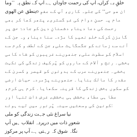
خلقِ بے کراں، آپ کی رحمت جاوداں ہے آپ کے نطق پہ ’’وما
ینطق عن الھویo ان ھو حی‘‘ کی جلوہ کاری، آپ کے عفوِ
عام پہ حسنِ دوام کی غم گستری، پتھر کھا کر بھی
رحمت کی دعا دینا، دشمنانِ دین کو جادۂ حق پر
گامزن کرکے خلدِ نعیم کا مژدہ سنا دینا، وہ جن کے
آنے سے زمانے کو جگمگاہٹ ملی، جن کے لطف و کرم سے
اسلام کو سطوت ملی، جنھوںنے غریبوں کو شاد کامی
بخشی۔ رنج و آلام کے ماروں کو پُرکیف زندگی کی نکہت
بخشی۔ جنھوںنے عرب کے بدوئوں کو قیصر و کسریٰ کے
مقدر کا مالک بنایا۔ جنھوںنے پژمردہ حیاتِ ارضی
کو سکوں بخش زندگی کا قرینہ سکھایا۔ کرم ہی کرم،
عطا ہی عطا، بخشش ہی بخشش، غرض ذاتِ تنہا اور
کونین کی وسعتیں سینہ پُرنور میں لیے ہوئے:
نیا سراغ نئی جہت زندگی کو ملی
شعورِ ذات میں درپردہ انقلاب ہیں آپ
نگاہ شوق کہ رہتی ہے آپ پر مرکوز