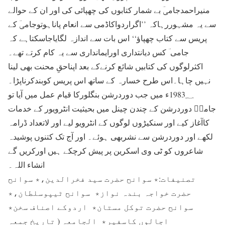
منیراحمدجامیؔ بے شمار کتابوں کی چھپائی کی اور ان کے حوالے
سے یہ مشہوررہاکہ ’’اگراردواکاڈمی سے انعام پاناہوتوجامیؔ کے
پریس سے کتاب چھپاؤ‘‘ اس بات سے اندازہ لگایاجاسکتاہے کہ
جامی ؔ کس دیانتداری اورایمانداری سے یہ کام کرتے تھے۔
اکثرلوگوں کی کتابیں شائع کرنےکے بعد اپناحقِ محنت بھی لینا
نہیں چاہا۔اس طرح خسارہ کے ساتھ اس پریس کوبندکرناپڑا۔
1983؁ء میں جب دوردرشن بنگلورکا قیام عمل میں آیا تو
جامیؔ دوردرشن کے چندن چینل میں بحیثیت انٹرویور کے خدمات
کاآغاز کیے اور سنکیڑوں لوگوں کے انٹرویو لیے اور لاتعداد ڈرامہ
لکھے اور دوردرشن سے نشربھی ہوئے۔ اور آج تک کتنوں پوشیدہ
شاعروں کو ٹی وی اسکرین پر پیش کرچکے ہیں اورکریں گے
انشاء اللہ۔
تصنیفات:٭ سوانح حضرت سید فخرالدین،٭ سوانح
حضرت خواجہ بندہ نواز٭ سوانح ٹیپوسلطان،٭
سوانح حضرت توکل مستان٭ اردوکے اصناف سخن٭
اجالوں کاسفیر٭ الجامعہ ( تاریخ جمعہ