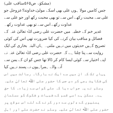
(مشکوٰۃ ص۵۶۵مناقب علی)
جس کامیں مولا ہوں علی بھی اسکے مولیٰ،خداوندا!عزوجل جو
علی سے محبت رکھے اس سے تو بھی محبت رکھ اور جو علی سے
عداوت رکھے اس سے تو بھی عداوت رکھ۔
غدیر خم کے خطبہ میں حضرت علی رضی اﷲ تعالیٰ عنہ کے
فضائل و مناقب بیان کرنے کی کیا ضرورت تھی اس کی کوئی
تصریح کہیں حدیثوں میں نہیں ملتی۔ ہاں البتہ بخاری کی ایک
روایت سے پتا چلتا ہے کہ حضرت علی رضی اﷲ تعالیٰ عنہ نے
اپنے اختیار سے کوئی ایسا کام کر ڈالا تھا جس کو ان کے یمن سے
آنے والے ہمراہیوں نے پسند نہیں کیا
یہاں تک کہ ان میں سے ایک نے بارگاہ رسالت میں اس
کی شکایت بھی کر دی جس کا حضور صلی اﷲ تعالیٰ علیہ
وسلم نے یہ جواب دیا کہ علی کواس سے زیادہ کا حق
ہے۔ ممکن ہے اسی قسم کے شبہات و شکوک کو مسلمان
یمنیوں کے دِلوں سے دور کرنے کے لئے اس موقع پر
حضور صلی اﷲ تعالیٰ علیہ وسلم نے حضرت علی اور اہل