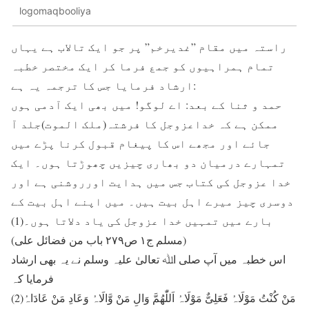
logomaqbooliya
راستہ میں مقام ”غدیرخم” پر جو ایک تالاب ہے یہاں
تمام ہمراہیوں کو جمع فرما کر ایک مختصر خطبہ
ارشاد فرمایا جس کا ترجمہ یہ ہے:
حمد و ثنا کے بعد: اے لوگو! میں بھی ایک آدمی ہوں
ممکن ہے کہ خداعزوجل کا فرشتہ(ملک الموت)جلد آ
جائے اور مجھے اس کا پیغام قبول کرنا پڑے میں
تمہارے درمیان دو بھاری چیزیں چھوڑتا ہوں۔ ایک
خدا عزوجل کی کتاب جس میں ہدایت اورروشنی ہے اور
دوسری چیز میرے اہل بیت ہیں۔ میں اپنے اہل بیت کے
بارے میں تمہیں خدا عزوجل کی یاد دلاتا ہوں۔(1)
(مسلم ج۱ ص۲۷۹ باب من فضائل علی)
اس خطبہ میں آپ صلی اﷲ تعالیٰ علیہ وسلم نے یہ بھی ارشاد
فرمایا کہ
مَنْ کُنْتُ مَوْلَاہُ فَعَلِیٌّ مَوْلَاہُ اَللّٰھُمَّ وَالِ مَنْ وَّالَاہُ وَعَادِ مَنْ عَادَاہُ(2)