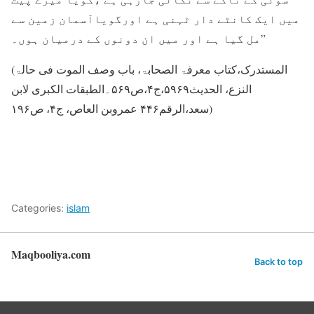
میں ایک کانٹے دار ٹہنی ہے اورگویاآسمان زمین سے
مل گیا ہے اور میں ان دونوں کے درمیان ہوں۔”
(المستدرک،کتاب معرفۃ الصحابۃ، باب وصف الموت فی حالۃ
النزع، الحدیث۵۹۶۹،ج۴،ص۵۶۹۔الطبقات الکبری لابن
سعد،الرقم۴۴۶ عمروبن العاص، ج۴، ص۱۹۶)
Categories:
islam
Maqbooliya.com
Back to top