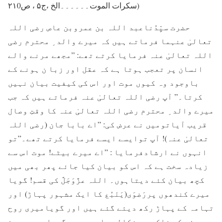
سکرات الموت۔۔۔۔۔۔الخ ،ج۵ ، ص۲۱0)
حضرت سیِّدُناعبد اللہ بن عمروبن عاص رضی اللہ
تعالیٰ عنہما فرماتے ہیں کہ میرے والد ِ محترم رضی
اللہ تعالیٰ عنہ فرمایا کرتے تھے: ”مجھے مرنے والے
انسان پر تعجب ہوتا ہے کہ عقل اور زبا ن ہونے کے
باوجود وہ کیوں موت اور اس کی کیفیت بیان نہیں
کرتا۔” آپ رضی اللہ تعالیٰ عنہ فرماتے ہیں کہ جب
میرے والد ِ محترم رضی اللہ تعالیٰ عنہ کا وقتِ وصال
قریب آیاتومیں نے عرض کی: ”اے بابا جان (رضی اللہ
تعالیٰ عنہ)! آپ توایسے ایسے فرمایا کرتے تھے۔”تو
انہوں نے ارشادفرمایا : ”اے میرے بیٹے! موت اس سے
زیادہ سخت ہے کہ اس کو بیان کیا جائے پھر بھی میں
کچھ بیان کئے دیتاہوں۔ اللہ عزَّوَجَلَّ کی قسم! گویا
میرے کندھوں پررَضوَی(یَنْبُع کا ایک مشہور پہاڑ) اور
تہامہ کے پہاڑ رکھ دیئے گئے ہیں اور گویامیری روح
سوئی کے ناکے سے نکالی جارہی ہے ،گویا میرے پیٹ