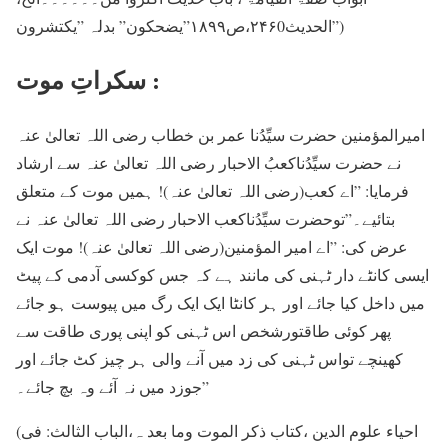
الحدیث۲۴۶0،ص۱۸۹۹”یضحکون” بدلہ ”یکتشرون”)
سکراتِ موت :
امیرالمؤمنین حضرت سیِّدُنا عمر بن خطاب رضی اللہ تعالیٰ عنہ
نے حضرت سیِّدُناکعبُ الاحبار رضی اللہ تعالیٰ عنہ سے ارشاد
فرمایا: ”اے کعب(رضی اللہ تعالیٰ عنہ)! ہمیں موت کے متعلق
بتائیے۔”توحضرت سیِّدُناکعب الاحبار رضی اللہ تعالیٰ عنہ نے
عرض کی: ”اے امیر المؤمنین(رضی اللہ تعالیٰ عنہ)! موت ایک
ایسی کانٹے دار ٹہنی کی مانند ہے کہ جس کوکسی آدمی کے پیٹ
میں داخل کیا جائے اور ہر کانٹا ایک ایک رگ میں پیوست ہو جائے
پھر کوئی طاقتورشخص اس ٹہنی کو اپنی پوری طاقت سے
کھینچے تواس ٹہنی کی زد میں آنے والی ہر چیز کٹ جائے اور
جوزد میں نہ آئے وہ بچ جائے۔”
(احیاء علوم الدین ،کتاب ذکر الموت وما بعد ہ،الباب الثالث: فی