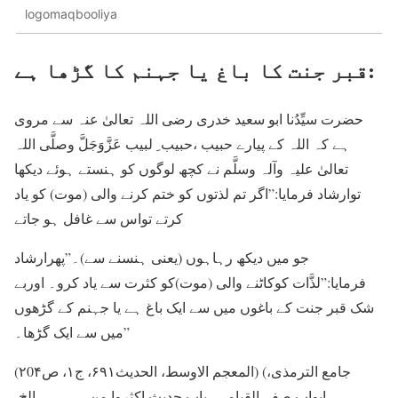
logomaqbooliya
قبر جنت کا باغ یا جہنم کا گڑھا ہے:
حضرت سیِّدُنا ابو سعید خدری رضی اللہ تعالیٰ عنہ سے مروی
ہے کہ اللہ کے پیارے حبیب ،حبیب ِ لبیب عَزَّوَجَلَّ وصلَّی اللہ
تعالیٰ علیہ وآلہ وسلَّم نے کچھ لوگوں کو ہنستے ہوئے دیکھا
توارشاد فرمایا:”اگر تم لذتوں کو ختم کرنے والی (موت) کو یاد
کرتے تواس سے غافل ہو جاتے
جو میں دیکھ رہاہوں (یعنی ہنسنے سے)۔”پھرارشاد
فرمایا:”لذَّات کوکاٹنے والی (موت)کو کثرت سے یاد کرو۔ اوربے
شک قبر جنت کے باغوں میں سے ایک باغ ہے یا جہنم کے گڑھوں
میں سے ایک گڑھا۔”
(المعجم الاوسط، الحدیث۶۹۱، ج۱، ص۲0۴) (جامع الترمذی،
ابواب صفۃ القیامۃ ، باب حدیث اکثروا من۔۔۔۔۔۔الخ،