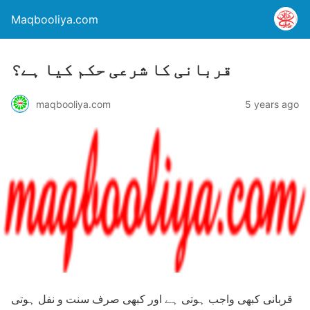
Maqbooliya.com
قربانی کا شرعی حکم کیا ہے؟
maqbooliya.com
5 years ago
قربانی کبھی واجب ہوتی ہے اور کبھی صرف سنت و نفل ہوتی