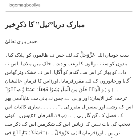
logomaqbooliya
مبارک دریا”نیل” کا ذکرِخیر
حمد ِ باری تعالیٰ:
سب خوبیاں اللہ عَزَّوَجَلَّ کے لئے جس نے ظالموں کو ہلاک کیا۔
بندوں کو ستانے والوں کا رعب و دبدبہ خاک میں ملادیا۔اس نے
دانے کو پھاڑ کر اس سے گندم کو اُگایا۔اس نے خشک وترگھاس
اُگایااورجانوروں کے لئے مقررفرمایا۔اور(اس کا فرمانِ عالیشان
ہے) وَ ہُوَ الَّذِیۡ خَلَقَ مِنَ الْمَآءِ بَشَرًا فَجَعَلَہٗ نَسَبًا وَّ صِہۡرًا ؕ
ترجمۂ کنز الایمان: اور وہی ہے جس نے پانی سے بنایاآدمی پھر
اس کے رشتے اور سسرال مقررکی۔”۔۔۔۔۔۔ساری کائنات اس
کے فضل کے گن گارہی ہے۔(پ۱۹،الفرقان:۵۴)پس یہ کوئی
تعجب کی بات نہیں کہ زبانیں اس کے شکرمیں اس کے ذکر سے
ترہیں۔ اور(فرمانِ الہٰی عَزَّوَجَلَّ ہے) ”فَسَلَکَہٗ یَنَابِیۡعَ فِی