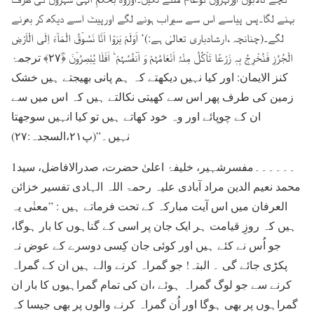
بہنے لگا۔پس پیاسے اس سے سیراب ہونے لگے اورپیٹ اسے دیکھ کر بھرنے
لگے۔(چنانچہ ،ارشادباری تعالیٰ ہے:)’ اَوَلَمْ یَرَوْا اَنَّا نَسُوۡقُ الْمَآءَ اِلَی الْاَرْضِ
الْجُرُزِ فَنُخْرِجُ بِہٖ زَرْعًا تَاۡکُلُ مِنْہُ اَنْعَامُہُمْ وَ اَنۡفُسُہُمْ ؕ اَفَلَا یُبْصِرُوۡنَ ﴿ؓ۲۷﴾ ترجمۂ
کنز الایمان: اور کیا نہیں دیکھتے کہ ہم پانی بھیجتے ہیں خشک
زمین کی طرف پھر اس سے کھیتی نکالتے ہیں کہ اس میں سے
ان کے چوپائے اور وہ خود کھاتے ہیں تو کیا انہیں سوجھتا
نہیں۔”(پ۲۱،السجدہ:۲۷)
1۔۔۔۔۔۔مفسرشہیر، خلیفۂ اعلیٰ حضرت، صدرالافاضل، سید
محمد نعیم الدین مراد آبادی علیہ رحمۃ اللہ الہادی تفسیر خزائن
العرفان میں اس آیت مبارکہ کے تحت فرماتے ہیں : ”معنٰی یہ
ہیں کہ روزِ قیامت ہر ایک جان پر اسی کے گناہوں کا بار ہوگا،
جو اُس نے کئے ہیں اور کوئی جان کِسی دوسرے کے عوض نہ
پکڑی جائے گی ۔ البتہ! جو گمراہ کرنے والے ہیں ان کے گمراہ
کرنے سے جو لوگ گمراہ ہوئے ،ان کی تمام گمراہیوں کا بار ان
گمراہوں پر بھی ہوگا اور اُن گمراہ کرنے والوں پر بھی جیسا کہ