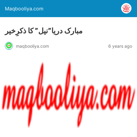
Maqbooliya.com
مبارک دریا”نیل” کا ذکرِخیر
maqbooliya.com
6 years ago