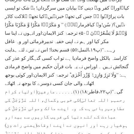
کیا۔اوراے کفر وبے دینی کے بیابان میں سرگرداں! بے شک تو ایسی
بات پراڑاہوا ہے جس کی تجھے خبرنہیں۔کیا تجھے ہلاکت کاڈر
نہیں؟( سُن!وہ کیافرمارہاہے:) ” وَ مَکَرُوۡا مَکْرًا وَّ مَکَرْنَا مَکْرًا
وَّہُمْ لَا یَشْعُرُوۡنَ ﴿۵۰﴾ ترجمۂ کنز الایمان:اور انہوں نے اپنا سا
مکر کیا اور ہم نے اپنی خفیہ تدبیرفرمائی اور وہ غافل
رہے۔”(پ۱۹،النمل:۵0) قسم بخدا! اس نے تیرے لئے ہدایت
کاراستہ بالکل واضح فرمادیا ہے تو اب کسی گنہگار کو عذر کی
گنجائش نہیں ۔ اوراس نے یہ بات قرآن حکیم میں واضح فرمادی
ہے: ”وَلَا تَزِرُ وَازِرَۃٌ وِّزْرَ اُخْرٰی ؕ ترجمۂ کنز الایمان:اور کوئی بوجھ
اٹھانے والی جان کسی دوسرے کا بوجھ نہ اٹھائے
گی۔”(پ۲۲،فاطر:۱۸) (۱)۔۔۔۔۔۔عارفین(اولیاء کرام
رحمہم اللہ تعالیٰ)کی خوبی وکمال، اللہ عَزَّوَجَلَّ کی
عطاومہربانی ہے کہ وہ اپنے مالک ومولی عَزَّوَجَلَّ کی
عبادت کے لئے دنیا کی فریب کاریوں سے بیدارو
ہوشیار رہے اور انہوں نے اپنے اوقات(یعنی رات دِن)
کواس کی تسبیح وذکر میں فنا کر ڈالا۔ اللہ عَزَّوَجَلَّ