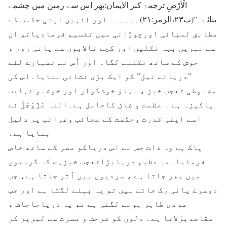
الْاَرْضِ ترجمۂ کنز الایمان:پھر اس سے زمین میں چشمے
بنائے۔”(پ۲۳،الزمر:۲۱)۔۔۔۔۔۔ اور انہیں اپنی حکمت کے
مطابق لمبائی اورچوڑائی میں تقسیم فرمادیاتو ان
سے نہریں بہہ نکلیں اور کچے تالابوں سے پانی زور و
جوش کے ساتھ نکلنے لگا۔ اور اُس نے تمہارے لئے
”دریائے نیل” کو ایک بڑی نشانی بنایا۔اس کی
مضبوطی تعجب خیز ، بہاؤ خوشگوار اور خوشبو نہایت
پاکیزہ ہے ۔ عظمت و شان کاحامل ہے۔اللہ عَزَّوَجَلَّ نے
اسے اپنی قدرت وحکمت کے عجائب وغرائب پر دلیل
بنایا ہے۔
پاک ہے وہ ذات جس نے اس دریاکو مصر کے ساتھ خاص
فرمایا۔یہ عظیم دریابڑاتعجب خیزہے کہ گرمیوں
میں بھر جاتا ہے ، سردیوں میں اُتر جاتا ہے، جب
دوسرے پانی رک جاتے ہیں تو یہ بہنے لگتا ہے اور جب
سردی ظاہر ہونے لگتی ہے تو یہ دریاحاجات و
مقاصدبرَلاتا ہے۔ دلوں کو فرحت و مسرت سے لبریز کر