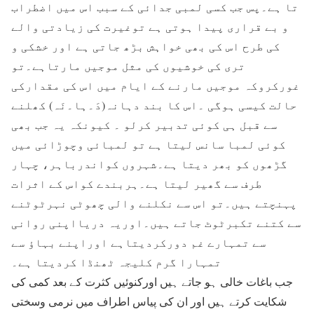
تا ہے۔پس جب کسی لمبی جدائی کے سبب اس میں اضطراب
و بے قراری پیدا ہوتی ہے توغیرت کی زیادتی والے
کی طرح اس کی بھی خواہش بڑھ جاتی ہے اور خشکی و
تری کی خوشیوں کی مثل موجیں مارتاہے۔تو
غورکروکہ موجیں مارنے کے ایام میں اس کی مقدارکی
حالت کیسی ہوگی ۔اس کا بند دہانہ(دَ۔ہا۔نَہ) کھلنے
سے قبل ہی کوئی تدبیر کرلو ۔ کیونکہ یہ جب بھی
کوئی لمبا سانس لیتا ہے تو لمبائی وچوڑائی میں
گڑھوں کو بھر دیتا ہے۔شہروں کواندرباہر، چہار
طرف سے گھیر لیتا ہے۔ہربندے کواس کے اثرات
پہنچتے ہيں۔تو اس سے نکلنے والی چھوٹی نہرٹوٹنے
سے کتنے تکبرٹوٹ جاتے ہیں۔اوریہ دریااپنی روانی
سے تمہارے غم دورکردیتاہے اوراپنے بہاؤ سے
تمہارا گرم کلیجہ ٹھنڈا کردیتا ہے۔
جب باغات خالی ہو جاتے ہیں اورکنوئیں کثرت کے بعد کمی کی
شکایت کرتے ہیں اور ان کی پیاس اطراف میں نرمی وسختی