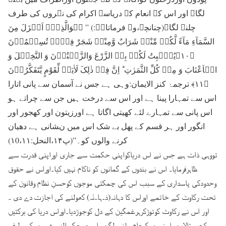
لگا۔ اور اس کے انعام کے دریاسے اکرام کی نہروں کی طرف
چلنے لگا۔(چنانچہ،وہ فرماتاہے:) ” ہُوَالَّذِیۡۤ اَنۡزَلَ مِنَ
السَّمَآءِ مَآءً لَّکُمۡ مِّنْہُ شَرَابٌ وَّمِنْہُ شَجَرٌ فِیۡہِ تُسِیۡمُوۡنَ
﴿۱۰﴾یُنۡۢبِتُ لَکُمۡ بِہِ الزَّرْعَ وَالزَّیۡتُوۡنَ وَ النَّخِیۡلَ وَ
الۡاَعْنَابَ وَ مِنۡ کُلِّ الثَّمَرٰتِ ؕ اِنَّ فِیۡ ذٰلِکَ لَاٰیَۃً لِّقَوْمٍ یَّتَفَکَّرُوۡنَ
﴿۱۱﴾ ترجمۂ کنز الایمان:وہی ہے جس نے آسمان سے پانی اتارا
اس سے تمہارا پینا ہے اور اس سے درخت ہیں جن سے چراتے ہو
اس پانی سے تمہارے لئے کھیتی اگاتا ہے اورزیتون اور کھجور اور
انگور اور ہر قسم کے پھل بے شک اس میں نشانی ہے دھیان
کرنے والوں کو۔”(پ۱۴،النحل:۱0،۱۱)
تووہی ذات ہے جس نے اس دریاکواپنی حکمت سے جاری اوراپنی قدرت سے
ظاہرفرمایا۔ اس نے بندوں کے گمانوں کو ناکام نہیں کیا۔اوراس نے حقوق
وحدودکی پاسداری کے سبب اس کی چمکتی موجوں کوحسنِ نظام وقانون کے
تحت رکاوٹ کے خاتمے اوراس کا دہانہ(دَ۔ہا۔نَہ) کھولنے کی اجازت دے دی ۔
اور اس نے رکاوٹ کوتوڑکرہرغمگین کے دل کوجوڑدیا۔اوراس دریا کی برکتیں
کچے تالابوں اورنہروں کوعام ملنے لگیں۔اوروہ بحکمِ الہٰی شہروں کی طرف