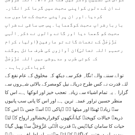
نے ان کے دلوں کواپنی محبت میں گرما کر انگارہ
کردیا۔اور ان پراپنی محبت کے جاموں سے
باربارشرابِ محبت کوگھمایا۔پس جب ساقی نے شرابِ
محبت کو گھما دیا اور گانے والوں نے ذکر ِالٰہی
عَزَّوَجَلَّ کے نغمات گائے تو عارفین (اولیاء کرام
رحمہم اللہ تعالیٰ)ان آوازوں کی طرف مائل ہوگئے
کہ کوئی طرب و مدہوشی میں اللہ عَزَّوَجَلَّ
کویادکررہاہے ۔
تو اے سننے والے !نگاہِ فکر سے دیکھ کہ مخلوق کے عام نفع کے
لئے قدرت نے کس طرح دریائے نیل کومصرکے بالائی شہروں سے
گزارا ۔ یہ تمام اشیاء سے زیادہ تعجب خیز اور انوکھا ہے، اس کا
منظر حسین تراور عمدہ ترین ہے اور اس کا پانی سب پانیوں
سے زیادہ ٹھنڈا اور میٹھا ہے ۔پاکی ہے اسے جس نے اس کے
ذریعے خیالات کوپختہ کیا،آنکھوں کوقراربخشااور ارواح کے لئے
حیات کا سامان کیا۔پس یہ قدرتِ الٰہی عَزَّوَجَلَّ سے پھیل گیا۔
پودوں اوردرختوں کواگانے کے لئے جہتوں اوراطراف میں بہنے