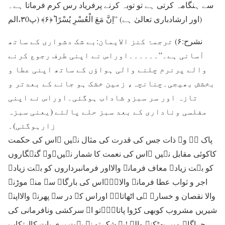
سے ہنگامہ کرتی ہے تو توبہ کرنے پرفریاد رس کرم فرماتا ہے۔
(اور ارشادباری تعالیٰ ہے) ”اِنَّ مَعَ الْعُسْرِ یُسْرًا ؕ﴿۶﴾ (پ۳0،الم
نشرح:۶) ترجمۂ کنز الایمان:بے شک دشواری کے ساتھ
آسانی ہے۔”۔۔۔۔۔۔اوراس نے اپنی طرف رجوع کرنے
والے پرنرم چلنے والی ہواؤں کے ساتھ اپنی عطا و
بخشش بھیجی۔چنانچہ، زمین خشک ہو جانے کے بعدتر و
تازہ اور سر سبزو شاداب ہوگئی۔اوراس نے اپنی
مفلسی وناداری کے بعد سبز حلے پالئے (یعنی سبزہ
زارہوگئی)۔
پاک ہے وہ ذات جس کی قدرت کی مثال نہیں ۔اس کی حکمت
کاکوئی مقابل نہیں ۔اس کی نعمت کا شمار نہیں۔وہ گنہگاروں
کو بہت زیادہ معاف فرمانے والااور فرمانبرداروں کو بہت زیادہ
اجر و ثواب عطا فرمانے والاہے۔اس کی بارگاہ سے منہ موڑنے
والا نقصان و خسارہ ہی اٹھاتاہے اوراس کے در سے پھرنے والااپنے
شیریں مشروب کوبھی کڑوا پاتاہے۔تو اے سرکشی ونافرمانی کی
چراگاہ میں بھٹکنے والے !بے شک تو نے بہت بری بات کاارتکاب