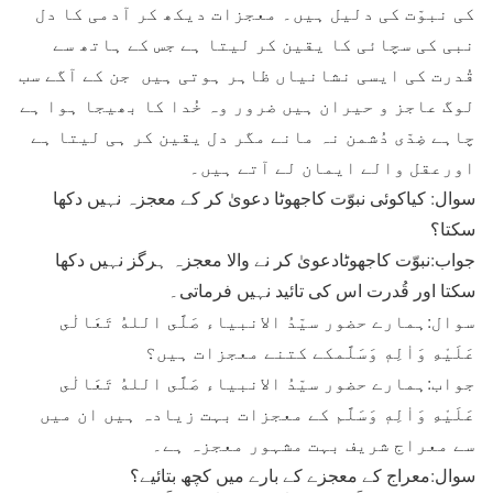
کی نبوّت کی دلیل ہیں۔ معجزات دیکھ کر آدمی کا دل
نبی کی سچائی کا یقین کر لیتا ہے جس کے ہاتھ سے
قُدرت کی ایسی نشانیاں ظاہر ہوتی ہیں جن کے آگے سب
لوگ عاجز و حیران ہیں ضرور وہ خُدا کا بھیجا ہوا ہے
چاہے ضِدّی دُشمن نہ مانے مگر دل یقین کر ہی لیتا ہے
اورعقل والے ایمان لے آتے ہیں۔
سوال: کیاکوئی نبوّت کاجھوٹا دعویٰ کر کے معجزہ نہیں دکھا
سکتا؟
جواب:نبوّت کاجھوٹادعویٰ کر نے والا معجزہ ہرگز نہیں دکھا
سکتا اور قُدرت اس کی تائید نہیں فرماتی۔
سوال:ہمارے حضور سیّدُ الانبیاء صَلَّى اللهُ تَعَالٰى
عَلَيْهِ وَاٰلِهٖ وَسَلَّمکے کتنے معجزات ہیں؟
جواب:ہمارے حضور سیّدُ الانبیاء صَلَّى اللهُ تَعَالٰى
عَلَيْهِ وَاٰلِهٖ وَسَلَّم کے معجزات بہت زیادہ ہیں ان میں
سے معراج شریف بہت مشہور معجزہ ہے۔
سوال:معراج کے معجزے کے بارے میں کچھ بتائیے؟