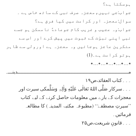
ہوسکتا ہے؟
جواب:جی نہیں،معجزہ صرف نبی کے ساتھ خاص ہے ۔
سوال:معجزہ اور کرامت میں کیا فرق ہے؟
جواب:وہ عجیب و غریب کام جوعادۃً ناممکن ہو جسے
نبی اپنی نبوّت کے ثبوت میں پیش کرے اور اس سے
منکرین عاجز ہوجائیں وہ معجزہ ہے اورولی سے ظاہر
ہوتو کرامت ہے۔(1)
٭…٭…٭…٭…٭…٭
مـــــــــــــــــــــــــــــــــــــــــــــــــــــــــــــــــــــــــدینـــہ
۔۔۔کتاب العقائد،ص۱۹
۔۔۔سرکار صَلَّى اللهُ تَعَالٰى عَلَيْهِ وَاٰلِهٖ وَسَلَّمکی سیرت اور
معجزات کے بارے میں معلومات حاصل کرنے کے لیے کتاب
’’سیرتِ مصطفےٰ‘‘ (مطبوعہ مکتبۃ المدینہ) کا مطالعہ
فرمائیں۔
۔۔۔قانونِ شریعت،ص۲۵