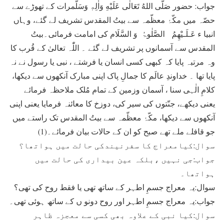
جواب: حضور صَلَّى اللهُ تَعَالٰى عَلَيْهِ وَاٰلِهٖ وَسَلَّمرات کے تھوڑے سے
حصّہ میں مکّۂ معظّمہ سے بیتُ المقدس تشریف لے گئے، وہاں
انبیا ء عَـلَـيْهِمُ الصَّلٰوۃُ وَ السَّلَام کی امامت فرمائی۔بیتُ
المقدس سے آسمانوں پر تشریف لے گئے ۔ اللّٰہ تعالیٰ کے قُرب کا
وہ مرتبہ پایا کہ کبھی کسی انسان یا فرشتے ، نبی یا رسول نے نہ
پایا تھا ۔ خداوندِ عالَم کا جمالِ پاک اپنی مبارک آنکھوں سے دیکھا،
کلامِ الٰہی سنا ، آسمان وزمین کے تمام مُلک ملاحظہ فرمائے
یعنی دیکھے، جنّتوں کی سیر کی، دوزخ کا معائنہ فرمایا یعنی اپنی
آنکھوں سے دیکھا، مکّۂ معظّمہ سے بیتُ المقدس تک راستے میں
جو قافلے ملے تھے صبح کو ان کے حالات بیان فرمائے۔(1)
سوال:کیامعراج کا سفرنیندکی حالت میں ہواتھا؟
جواب:جی نہیں ،بلکہ عین بیداری کی حالت میں
ہواتھا۔
سوال:یہ معراج جسمِ اطہر کے ساتھ تھی یا فقط روح کی تھی؟
جواب:یہ معراج جسمِ اطہر اور روح دونو ں کے ساتھ ہوئی تھی۔
سوال:کیا نبی کے علاوہ بھی کسی سے معجزہ ظاہر