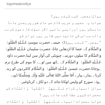
logomaqbooliya
سوال:معجزہ کسے کہتے ہیں؟
جواب: وہ عجیب و غریب کام جو عام طورپریعنی عادۃً
ناممکن ہوں اورایسی باتیں اگر نبوّت کا دعویٰ کرنے
والے سے اس کی تائید میں ظاہر ہوں تو ان کو
’’معجزہ‘‘ کہتے ہیں(1) جیسے حضرت موسیٰ عَـلَـيْهِ الصَّلٰوۃُ
وَ السَّلَام کے عصا کا اژدھابن جانا، حضرت سلیمان عَـلَـيْهِ الصَّلٰوۃُ
وَ السَّلَام کا میلوں دورسے چیونٹی کی آواز سن لینا،حضرت داؤد
عَـلَـيْهِ الصَّلٰوۃُ وَ السَّلَام کے ہاتھ میں لوہے کا موم کی طرح نرم
ہوجانا،حضرت عیسیٰ عَـلَـيْهِ الصَّلٰوۃُ وَ السَّلَام کامُردوں کو زندہ
کرنا ،ہمارے پیارے آقا صَلَّى اللهُ تَعَالٰى عَلَيْهِ وَاٰلِهٖ وَسَلَّمکا ڈوبے
ہوئے سورج کو واپس لوٹانا،چاند کے دو ٹکڑے کرناوغیرہ۔
سوال: انبیاءِ کرام عَـلَـيْهِمُ الصَّلٰوۃُ وَ السَّلَام کو
معجزات کیوں عطا کئے جاتے ہیں ؟
جواب: معجزات انبیاء عَـلَـيْهِمُ الصَّلٰوۃُ وَ السَّلَام