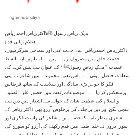
logomaqbooliya
مہکِ ریاضِ رسولﷺ/ڈاکٹرریاض احمدریاض
(غلام ربانی فدا)
ڈاکٹرریاض احمدریاضؔ ہمہ جہت ادبی اور سماجی سرگرمیوں،
خدمت خلق میں مصروف رہتے ہیں۔۔ اب انھیں اپنے الفاظِ
عقیدت ’’مہکِ ریاضِ رسولﷺ‘‘ کے عنوان سے پیش کرنے کی
سعادت حاصل ہوئی ہے۔ اس نعتیہ مجموعے میں شاعر نے اپنی
فکر کا جوہر بڑی سادگی اور سلاست کے ساتھ قرطاس
پرمنعکس کردیا ہے۔ موضوعات ِ نعت میں حضور علیہ الصلوٰۃ
والسلام کی عظمتِ شان کے حوالے سے اشعار ہیں دین سے
سچی لگن اور دین پر چلنے کی پرخلوص آرزو بھی ڈاکٹر ریاض کے
شعری منظر نامے کا حصہ ہیں۔ شاعر کی راست فکری اور
سوز ِ دروں نے خلد ِ طیبہ میں قدم رکھنے کی آرزو کو سورج کی
چمک اور لفظوں کو عشق نبوی کی مہک عطا کردی ہے، ۔