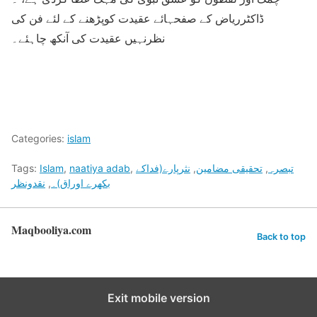
ڈاکٹرریاض کے صفحہائے عقیدت کوپڑھنے کے لئے فن کی
نظرنہیں عقیدت کی آنکھ چاہئے۔
Categories:
islam
تبصرہ
,
تحقیقی مضامین
,
نثرپارے(فداکے
,
naatiya adab
,
Islam
Tags:
بکھرے اوراق)۔
,
نقدونظر
Maqbooliya.com
Back to top
Exit mobile version