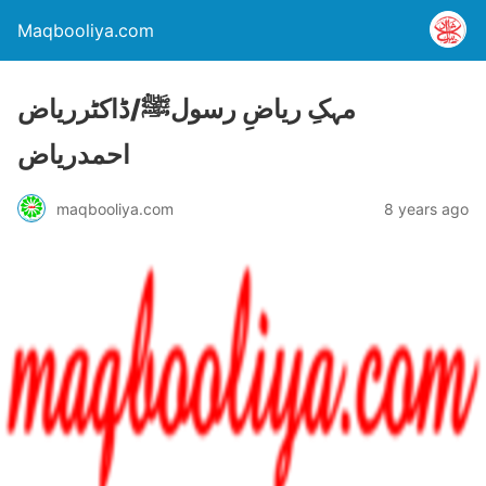
Maqbooliya.com
مہکِ ریاضِ رسولﷺ/ڈاکٹرریاض
احمدریاض
maqbooliya.com
8 years ago