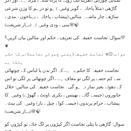
گاڑھی (مثلاً پاخانہ ، گوبر وغیرہ) ہو تو درہم کا وزنِ شرعی
ساڑھے چار ماشے۔ مثالیں:(پیشاب ، پاخانہ ، بہتاخون ، مذی ،
منی ، ودی وغیرہ)۔ (بہار شریعت)🌸🍃
سوال: نجاست خفیفہ کی تعریف ، حکم اور مثالیں بیان کریں؟💛
❦︎
جواب:۞☜︎︎︎ نجاست خفیفہ(یعنی چھوٹی نجاست)اس کا حکم
ہلکا ہے
نجاست خفیفہ کا حکم یہ ہے کہ اگر بدن یا لباس کے چوتھائی
سے کم حصے پر لگی تو معاف ہے ، اگر چوتھائی پر لگی تو اس
کے دھوئے بغیر نماز نہ ہو گی۔ نجاست خفیفہ کی مثالیں: حلال
جانوروں (جیسے گائے ، بھینس ، بکری ،اونٹ ، گھوڑے) وغیرہ کا
پیشاب ، حرام پرندوں (جیسے کوا ، چیل ، باز) وغیرہ کی بیٹ۔
(بہار شریعت)🌸🍃
سوال: گاڑھی یا پتلی نجاست اگر کپڑوں پر لگ جائے تو کپڑوں کو