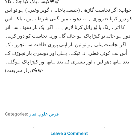
کیسے پاک کیا جائے گا؟🌹🍃
جواب: اگر نجاست گاڑھی (جیسے پاخانہ ، گوبر وغیرہ) ہو تو اس
کو دور کرنا ضروری ہے ، دھونے میں گنتی شرط نہیں ، بلکہ اس
کا اثر ، رنگ یا بُو زائل کرنا لازم ہے۔ اگر ایک بار دھونے سے اثر
دور ہو جائے تو کپڑا پاک ہو جائے گا۔ ورنہ نجاست کو دور کرے۔
اگر نجاست پتلی ہو تو تین بار اپنی پوری طاقت سے نچوڑے کہ
اُس سے کوئی قطرہ نہ ٹپکے۔ پہلی اور دوسری بار نچوڑنے کے
بعد ہاتھ دھو لیں ، اور تیسری کے بعد ہاتھ اور کپڑا پاک ہوگئے۔
(بہار شریعت)🌸🍃
فرض علوم
,
نماز
Categories:
Leave a Comment