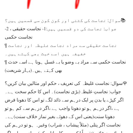
سوال: نجاست کی کتنی اور کون کون سی قسمیں ہیں؟📚
جواب: نجاست کی دو قسمیں ہیں:1- نجاست حقیقی ، 2-
نجاست حکمی
¶ نجاست حقیقی سے مراد نجاست غلیظہ اور نجاست
خفیفہ ہیں اسے خبث بھی کہتے ہیں۔
¶ نجاست حکمی سے مراد بے وضو یا بے غسل ہونا ہے اسے حدث
بھی کہتے ہیں۔(بہار شریعت)
سوال: نجاست غلیظہ کی تعریف ، حکم اور مثالیں بیان کریں؟🌹
جواب: نجاستِ غلیظہ(بڑی نجاست)۔ اس کا حکم سخت ہے۔
اگر کپڑے یا بدن پر ایک درہم سے ذائد لگے تو اس کا دھونا فرض
ہے ،اگر درہم ہو تو دھونا واجب ہے ،اگر درہم سے کم ہو تو
دھونا سنت(یعنی اس کے دھوئے بغیر نماز خلاف سنت)ہے۔
نجاست اگر پتلی (مثلاً پیشاب ، شراب) وغیرہ ہو تو درہم کی
لمبائی چوڑائی (تقریباً ایک روپے کا پرانا سکہ) مراد ہے۔اور اگر