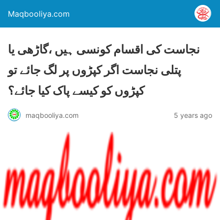
Maqbooliya.com
نجاست کی اقسام کونسی ہیں ،گاڑھی یا
پتلی نجاست اگر کپڑوں پر لگ جائے تو
کپڑوں کو کیسے پاک کیا جائے؟
maqbooliya.com
5 years ago