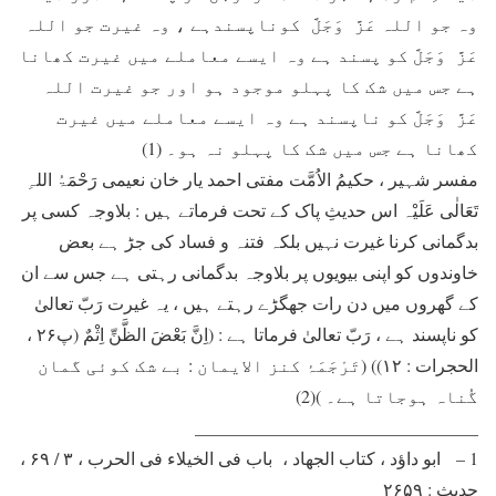
وہ جو اللہ عَزَّ وَجَلَّ کوناپسندہے ، وہ غیرت جو اللہ
عَزَّ وَجَلَّ کو پسند ہے وہ ایسے معاملے میں غیرت کھانا
ہے جس میں شک کا پہلو موجود ہو اور جو غیرت اللہ
عَزَّ وَجَلَّ کو ناپسند ہے وہ ایسے معاملے میں غیرت
کھانا ہے جس میں شک کا پہلو نہ ہو۔ (1)
مفسر شہیر ، حکیمُ الاُمَّت مفتی احمد یار خان نعیمی رَحْمَۃُ اللہِ
تَعَالٰی عَلَیْہ اس حدیثِ پاک کے تحت فرماتے ہیں : بلاوجہ کسی پر
بدگمانی کرنا غیرت نہیں بلکہ فتنہ و فساد کی جڑ ہے بعض
خاوندوں کو اپنی بیویوں پر بلاوجہ بدگمانی رہتی ہے جس سے ان
کے گھروں میں دن رات جھگڑے رہتے ہیں ، یہ غیرت رَبّ تعالیٰ
کو ناپسند ہے ، رَبّ تعالیٰ فرماتا ہے : (اِنَّ بَعْضَ الظَّنِّ اِثْمٌ (پ۲۶ ،
الحجرات : ۱۲)) (تَرْجَمَۂ کنز الایمان : بے شک کوئی گمان
گُناہ ہوجاتا ہے۔ )(2)
________________________________
1 – ابو داؤد ، کتاب الجھاد ، باب فی الخیلاء فی الحرب ، ۳ / ۶۹ ،
حدیث : ۲۶۵۹