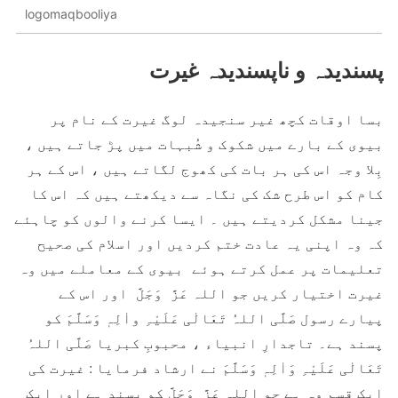
logomaqbooliya
پسندیدہ و ناپسندیدہ غیرت
بسا اوقات کچھ غیر سنجیدہ لوگ غيرت كے نام پر
بیوی کے بارے میں شکوک و شُبہات میں پڑ جاتے ہیں ،
بِلا وجہ اس کی ہر بات کی کھوج لگاتے ہیں ، اس کے ہر
کام کو اس طرح شک کی نگاہ سے دیکھتے ہیں کہ اس کا
جینا مشکل کردیتے ہیں ۔ ایسا کرنے والوں کو چاہئے
کہ وہ اپنی یہ عادت ختم کردیں اور اسلام کی صحیح
تعلیمات پر عمل کرتے ہوئے بیوی کے معاملے میں وہ
غیرت اختیار کریں جو اللہ عَزَّ وَجَلَّ اور اس کے
پیارے رسول صَلَّی اللہُ تَعَالٰی عَلَیْہِ واٰلِہٖ وَسَلَّمَ کو
پسند ہے۔ تاجدارِ انبیاء ، محبوبِ کبریا صَلَّی اللہُ
تَعَالٰی عَلَیْہِ وَاٰلِہٖ وَسَلَّمَ نے ارشاد فرمایا : غیرت کی
ایک قِسم وہ ہے جو اللہ عَزَّ وَجَلَّ کو پسند ہے اور ایک