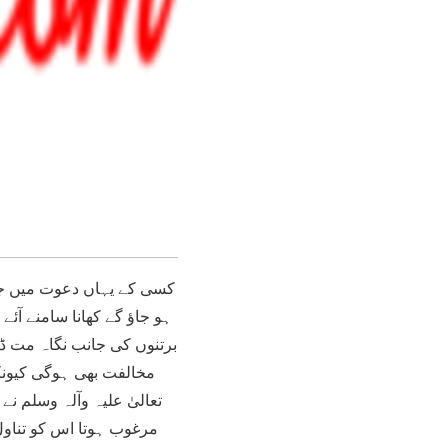
کسی کے یہاں دعوت میں جاؤ
ہو جاؤ گے کھانا سامنے آئ
برتنوں کی جانب نگاہ مت ڈ
مخالفت بھی ہوگی کیونک
تعالیٰ علیہ وآلہ وسلم نے
مرغوب ہوتا اس کو تناول