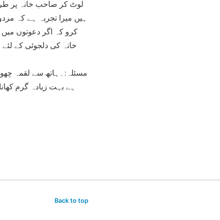
لوٹ کر صاحب خانہ پر طرح
ہیں میرا تجربہ ہے کہ مردوں
کرو کہ اگر دعوتوں میں 
خانہ کی دلجوئی کے لئے 
مسئلہ:۔ہاتھ سے لقمہ چھوٹ 
ہے بہت زیادہ گرم کھانام
Back to top