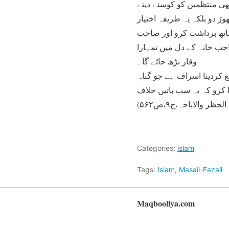
ھی منتظمین کو کوسنے دیتے
ڑ دو بلکہ یہ طریقہ اختیار
ساتھ برداشت کرو اور صاحب
حب خانہ کے دل میں تمہارا
وقار بڑھ جائے گا۔
 کردینا اسراف ہے جو گناہ
ا کرو کہ یہ سب باتیں خلاف
والاباحۃ،ج۹،ص۵۶۲)
Categories:
islam
Tags:
Islam
,
Masail-Fazail
Maqbooliya.com