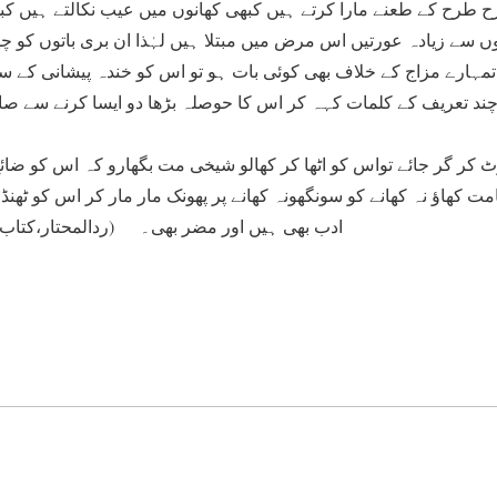
 طرح کے طعنے مارا کرتے ہیں کبھی کھانوں میں عیب نکالتے ہیں کب
 سے زیادہ عورتیں اس مرض میں مبتلا ہیں لہٰذا ان بری باتوں کو چھو
تمہارے مزاج کے خلاف بھی کوئی بات ہو تو اس کو خندہ پیشانی کے 
چند تعریف کے کلمات کہہ کر اس کا حوصلہ بڑھا دو ایسا کرنے سے صا
کر گر جائے تواس کو اٹھا کر کھالو شیخی مت بگھارو کہ اس کو ضائع
ت کھاؤ نہ کھانے کو سونگھونہ کھانے پر پھونک مار مار کر اس کو ٹھنڈ
ادب بھی ہیں اور مضر بھی۔ (ردالمحتار،کتاب الحظر 