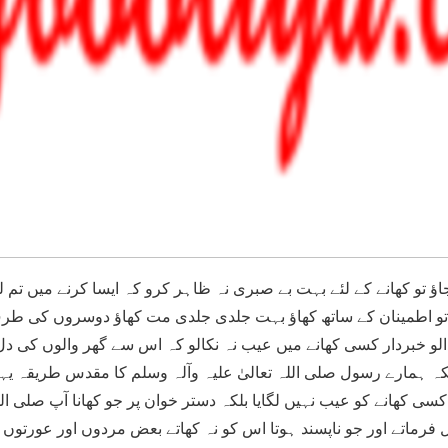
 تو کھانے کے لئے بہت بے صبری نہ ظاہر کرو کہ ایسا کرنے میں تم
ے تو اطمینان کے ساتھ کھاؤ بہت جلدی جلدی مت کھاؤ دوسروں کی ط
الو خبردار کسی کھانے میں عیب نہ نکالو کہ اس سے گھر والوں کی 
ہ ہمارے رسول صلی اللہ تعالیٰ علیہ وآلہ وسلم کا مقدس طریقہ یہی
 کسی کھانے کو عیب نہیں لگایا بلکہ دستر خوان پر جو کھانا آپ صلی الل
 فرماتے اور جو ناپسند ہوتا اس کو نہ کھاتے بعض مردوں اور عورت