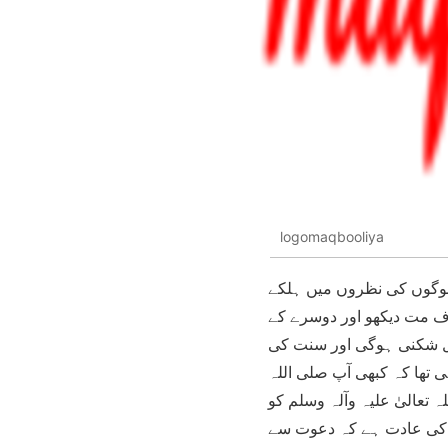
logomaqbooliya
 لوگوں کی نظروں میں ہلکے
رف مت دیکھو اور دوسرے کے
دل شکنی ہوگی اور سنت کی
 تھا کہ کبھی آپ صلی اللہ
ہ تعالیٰ علیہ وآلہ وسلم کو
وں کی عادت ہے کہ دعوت سے