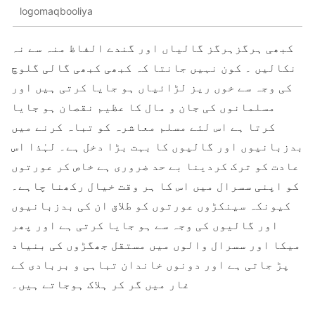
logomaqbooliya
کبھی ہرگزہرگز گالیاں اور گندے الفاظ منہ سے نہ
نکالیں ۔ کون نہیں جانتا کہ کبھی کبھی گالی گلوچ
کی وجہ سے خوں ریز لڑائیاں ہو جایا کرتی ہیں اور
مسلمانوں کی جان و مال کا عظیم نقصان ہو جایا
کرتا ہے اس لئے مسلم معاشرہ کو تباہ کرنے میں
بدزبانیوں اور گالیوں کا بہت بڑا دخل ہے۔ لہٰذا اس
عادت کو ترک کردینا بے حد ضروری ہے خاص کر عورتوں
کو اپنی سسرال میں اس کا ہر وقت خیال رکھنا چاہے۔
کیونکہ سینکڑوں عورتوں کو طلاق ان کی بدزبانیوں
اور گالیوں کی وجہ سے ہو جایا کرتی ہے اور پھر
میکا اور سسرال والوں میں مستقل جھگڑوں کی بنیاد
پڑ جاتی ہے اور دونوں خاندان تباہی و بربادی کے
غار میں گر کر ہلاک ہوجاتے ہیں۔