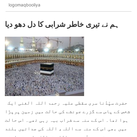
logomaqbooliya
ہم نے تیری خاطر شرابی کا دل دھو دیا
حضرت سیِّدُنا سری سقطی علیہ رحمۃ اللہ الغنی ایک
شخص کے پاس سے گزرے جونشے کی حالت میں زمین پرپڑا
ہوا تھا۔ اس کے منہ سے شراب بہہ رہی تھی۔ اس حالت
میں بھی اس کے منہ سے اللہ، اللہ کی صدائیں بلند
ہو رہی تھیں ۔آپ رحمۃ اللہ تعالیٰ علیہ نے اپنی