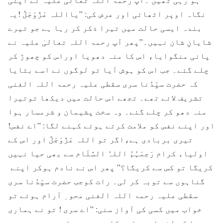
نگاہ اوپر اٹھائی اور عرض کی: ”یااللہ عَزَّوَجَلَّ !یہ
بندہ ایسی حالت میں تیرا ذکر کر رہا ہے جو تیرے
شایانِ شان نہیں۔”پھر آپ رحمۃ اللہ تعالیٰ علیہ نے
پانی منگوایا، اس کا منہ دھویا اوراس کو چھوڑ کر
چلے گئے۔ جب اس کو ہوش آیا تو لوگوں نے اسے بتایا
کہ حضرت سیِّدُنا سری سقطی علیہ رحمۃ اللہ الغنی
تشریف لائے تھے۔ تجھے اس حالت میں دیکھا توتیرا
منہ دھو کر چلے گئے۔ وہ سخت پشیمان و شرمسار ہوا
اور اپنے نفس کو ملامت کرتے ہوئے کہنے لگا: ”اے نفس!
تیری بربادی ہے،اگر تو اللہ عَزَّوَجَلَّ اور اس کے
اولیاء کرام رَحِمَہُمُ اللہُ السَّلَام سے بھی حیا نہیں
کریگا تو کس سے کریگا؟” پھر اس نے نادم ہوکر اپنے
گناہوں سے توبہ کر لی۔ رات کوجب حضرت سیِّدُنا سری
سقطی علیہ رحمۃ اللہ الغنی محو ِ آرام ہوئے تو
خواب میں کسی کی آواز سنی: ”اے سری ! تو نے ہماری
رضا کے لئے اس شرابی کا منہ دھویا تو ہم نے تیرے