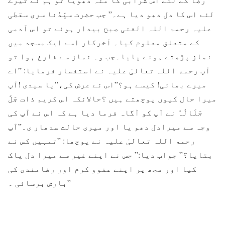
لئے اس کا دل دھو دیا ہے۔” جب حضرت سیِّدُنا سری سقطی
علیہ رحمۃ اللہ الغنی صبح بیدار ہوئے تو اس آدمی
کے متعلق معلوم کیا۔ آخرکار اسے ایک مسجد میں
نماز پڑھتے ہوئے پایا۔جب وہ نماز سے فارغ ہوا تو
آپ رحمۃ اللہ تعالیٰ علیہ نے استفسار فرمایا: ”اے
میرے بھائی! کیسے ہو؟”اس نے عرض کی،”یا سیدی !آپ
میرا حال کیوں پوچھتے ہیں ؟حالانکہ اس کریم ذات جَلَّ
جَلَالُہٗ نے آپ کو آگاہ فرما دیا ہے کہ اس نے آپ کی
وجہ سے میرادل دھو یا اور میری حالت سدھار ی۔”آپ
رحمۃ اللہ تعالیٰ علیہ نے پوچھا: ”تمہیں کس نے
بتایا؟” جواب دیا:” جس نے اپنے غیر سے میرا دل پاک
کیا اور مجھ پر اپنے عفوو کرم اور رضامندی کی
بارش برسائی ۔”