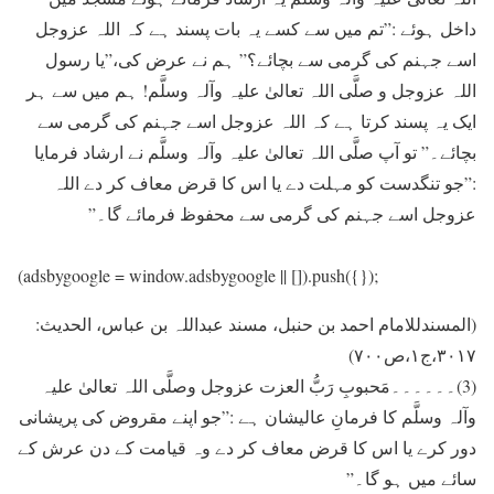
داخل ہوئے :”تم ميں سے کسے يہ بات پسند ہے کہ اللہ عزوجل
اسے جہنم کی گرمی سے بچائے؟” ہم نے عرض کی،”يا رسول
اللہ عزوجل و صلَّی اللہ تعالیٰ علیہ وآلہ وسلَّم! ہم ميں سے ہر
ايک يہ پسند کرتا ہے کہ اللہ عزوجل اسے جہنم کی گرمی سے
بچائے۔” تو آپ صلَّی اللہ تعالیٰ علیہ وآلہ وسلَّم نے ارشاد فرمایا
:”جو تنگدست کو مہلت دے يا اس کا قرض معاف کر دے اللہ
عزوجل اسے جہنم کی گرمی سے محفوظ فرمائے گا۔”
(adsbygoogle = window.adsbygoogle || []).push({});
(المسندللامام احمد بن حنبل، مسند عبداللہ بن عباس، الحدیث:
۳۰۱۷،ج۱،ص۷۰۰)
(3)۔۔۔۔۔۔مَحبوبِ رَبُّ العزت عزوجل وصلَّی اللہ تعالیٰ علیہ
وآلہ وسلَّم کا فرمانِ عالیشان ہے :”جو اپنے مقروض کی پريشانی
دور کرے يا اس کا قرض معاف کر دے وہ قيامت کے دن عرش کے
سائے ميں ہو گا۔”