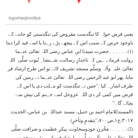
logomaqbooliya
یعنی قرض خواہ کا تنگدست مقروض کی تنگدستی کو جاننے کے
باوجود حرص کے سبب اس کے پيچھے پڑے رہنا يا اسے قيد کرا دينا
(1)۔۔۔۔۔۔حضرت سيدنا ابنِ عباس رضی اللہ تعالیٰ عنہما
روايت فرماتے ہيں کہ تاجدارِ رسالت، شہنشاہِ نُبوت صلَّی اللہ
تعالیٰ علیہ وآلہ وسلَّم مسجد تشريف لائے تو اس طرح ارشاد فر
مايا، پھر ابو عبد الرحمن رضی اللہ تعالیٰ عنہما نے زمين کی
طرف اشارہ کيا :”جس نے تنگدست کو مہلت دی يا اس کے
قرض ميں کمی کر دی اللہ عزوجل اسے جہنم کی تپش سے
بچائے گا۔”
(المسندللامام احمد بن حنبل، مسند عبداللہ بن عباس، الحدیث:
۳۰۱۷،ج۱،ص۷۰۰،”بتقدمٍ وتأخرٍ)
(2)۔۔۔۔۔۔مَخْزنِ جودوسخاوت، پیکرِ عظمت و شرافت صلَّی
اللہ تعالیٰ علیہ وآلہ وسلَّم يہ ارشاد فرماتے ہوئے مسجد میں