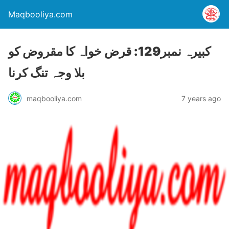
Maqbooliya.com
کبيرہ نمبر129: قرض خواہ کا مقروض کو
بلا وجہ تنگ کرنا
maqbooliya.com
7 years ago