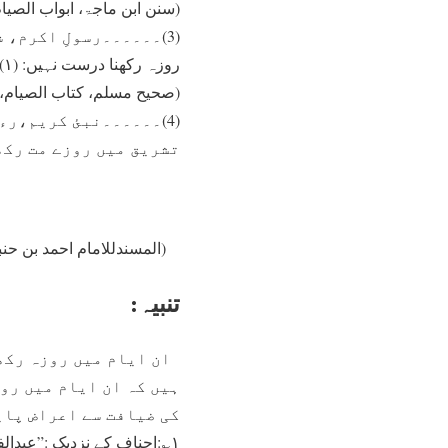
(سنن ابن ماجۃ، ابواب الصیام، با
روزہ رکھنا درست نہيں: (۱)قربانی کے دن اور (۲)رمضان المبارک کے بعد فطر کے دن۔”
(صحیح مسلم، کتاب الصیام، باب ت
(4)۔۔۔۔۔۔نبئ کريم،رء ُ
تشريق ميں روزے مت رکھ
(المسندللامام احمد بن حنبل،الحدیث: ۱۶۰۳۸،ج۵،ص۴۲۸،
تنبیہ:
ان ايام ميں روزہ رکھن
ہیں کہ ان ایام میں رو
کی ضيافت سے اعراض پاي
۱؎:احناف کے نزديک :”عیدال