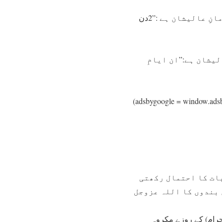
(3)۔۔۔۔۔۔رسولِ اکرم، شہنشاہ ِبنی آدم صلَّی اللہ تعالیٰ علیہ وآلہ و سلَّم کا فرمانِ عالیشان ہے :”2دن
الیشان ہے:”ان ايامِ
(adsbygoogle = window.adsby
بات کا احتمال رکھتی
 بندوں کا اللہ عزوجل
لحرام) کے روزے مکروہ