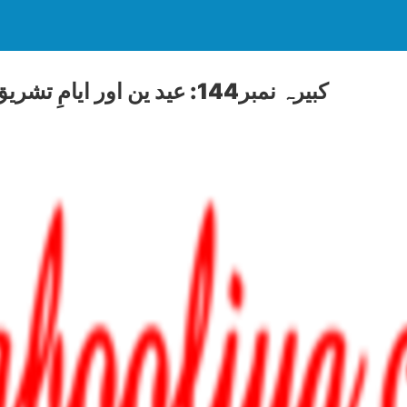
کبيرہ نمبر144: عيد ين اور ايامِ تشريق ۱؎ کے روزے رکھنا