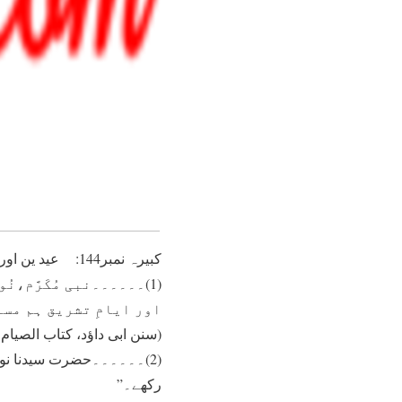
کبيرہ نمبر144: عيد ين اور ايامِ تشريق ۱؎ کے روزے رکھنا
(1)۔۔۔۔۔۔نبی مُکَرَّم،ن
اور ايامِ تشريق ہم مسل
(سنن ابی داؤد، کتاب الصیام، باب 
(2)۔۔۔۔۔۔حضرت سيدنا نوح ع
رکھے۔”