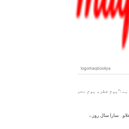
logomaqbooliya
 ہے :”يومِ فطر، يومِ نحر
علاوہ سارا سال روزے