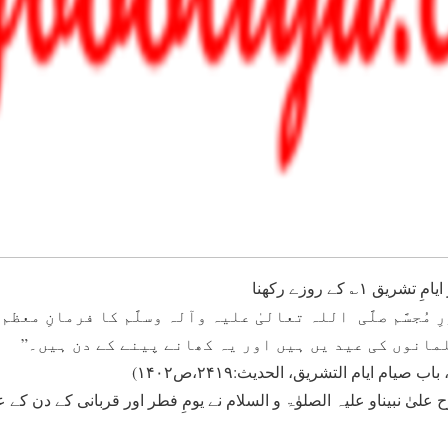
ُورِ مُجسَّم صلَّی اللہ تعالیٰ علیہ وآلہ وسلَّم کا فرمانِ معظم
مانوں کی عيد یں ہيں اور يہ کھانے پينے کے دن ہيں۔”
صیام ایام التشریق، الحدیث:۲۴۱۹،ص۱۴۰۲)
لیٰ نبيناو عليہ الصلوٰۃ و السلام نے يومِ فطر اور قربانی کے دن کے 