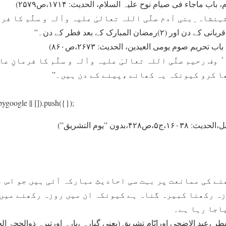
ب ماجاء فی صیام نوح علیہ السلام، الحدیث: ۱۷۱۴،ص۲۵۷۹)
حریم صوم یومی العیدین، الحدیث: ۲۶۷۳،ص۸۶۰)
 وف رحیم صلَّی اللہ تعالیٰ علیہ وآلہ و سلَّم کا فرمانِ ع
ا کرو کيونکہ يہ کھانے ،پينے کے دن ہيں۔”
google || []).push({});
بدون ”یوم التشریق”)
ے کی ممانعت پر بہت سی احادیثِ مبارکہ آئی ہيں جو اس 
زہ رکھنا کبیرہ گناہ ہے کيونکہ ان ميں روزہ رکھنے میں
اجا رہا ہے۔
فطر ،عید الاضحی اورایّام تشریق (یعنی گیارہ ،بارہ اورتیرہ ذوالحجۃ ا