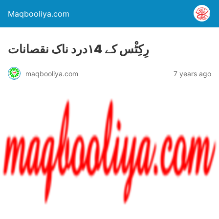
Maqbooliya.com
رِکِٹْس کے ۱4درد ناک نقصانات
maqbooliya.com
7 years ago