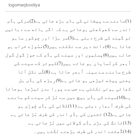
logomaqbooliya
(۱)سامنے سے پیشانی کی ہڈی بڑھ جاتی ہے(2)سرکی ہڈّی
اندر سے کھوکھلی ہوجاتی ہے کہ اگر ہاتھ سے دبائیں
تو گیند کی طرح دبتی ہے(3)سر بڑا اور چوکور ساہو
جاتا ہے (4)دانت دیر سے نکلتے ہیں(5)مَسُوڑے خراب ہو
جاتے ہیں(6)پسلیوں اور سینے کی ہڈّی کے جوڑ گول گول
اُبھر کرنُمایاں ہو جاتے ہیں(7)کبوتر کے سینے کی
طرح سامنے سے سینہ اُبھر جاتا ہے (8)کُب نکل آتا
یعنی پیٹھ ٹیڑھی ہو جاتی ہے(9)رِیڑھ کی ہڈّی بل
کھاتی ہوئی نکلتی ہے جس سے پورا بدن ٹیڑھا ہوجاتا
ہے(۱0)سینے کی ہڈّی بیچ میں سے مُڑ کر سینے کو سامنے
کی طرف اُبھار دیتی ہے (۱۱)کلائی کی ہڈّی چَوڑی ہو
جاتی ہے(۱2) ٹخنوں کی ہڈّی اندر کی طرف مُڑ جاتی ہے
(۱3)ٹانگ کی بڑی ہڈّی گولائی میں مُڑ جاتی ہے
(۱4)گُھٹنے اندر کی طرف بڑھنے لگتے ہیں۔