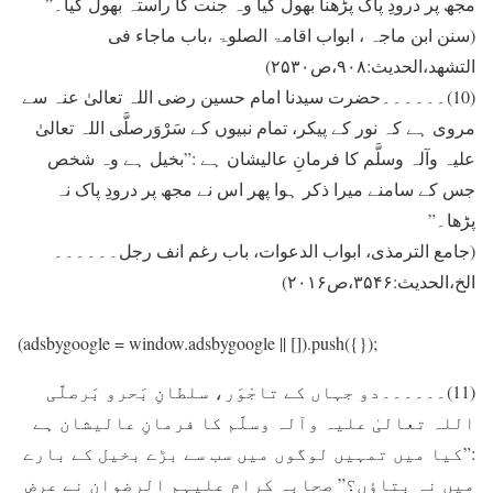
مجھ پر درودِ پاک پڑھنا بھول گیا وہ جنت کا راستہ بھول گیا۔”
(سنن ابن ماجہ ، ابواب اقامۃ الصلوۃ ،باب ماجاء فی
التشھد،الحدیث:۹۰۸،ص۲۵۳۰)
(10)۔۔۔۔۔۔حضرت سیدنا امام حسین رضی اللہ تعالیٰ عنہ سے
مروی ہے کہ نور کے پیکر، تمام نبیوں کے سَرْوَرصلَّی اللہ تعالیٰ
علیہ وآلہ وسلَّم کا فرمانِ عالیشان ہے :”بخیل ہے وہ شخص
جس کے سامنے میرا ذکر ہوا پھر اس نے مجھ پر درودِ پاک نہ
پڑھا۔”
(جامع الترمذی، ابواب الدعوات، باب رغم انف رجل۔۔۔۔۔۔
الخ،الحدیث:۳۵۴۶،ص۲۰۱۶)
(adsbygoogle = window.adsbygoogle || []).push({});
(11)۔۔۔۔۔۔دو جہاں کے تاجْوَر، سلطانِ بَحرو بَرصلَّی
اللہ تعالیٰ علیہ وآلہ وسلَّم کا فرمانِ عالیشان ہے
:”کیا میں تمہیں لوگوں میں سب سے بڑے بخیل کے بارے
میں نہ بتاؤں؟” صحابہ کرام علیہم الرضوان نے عرض