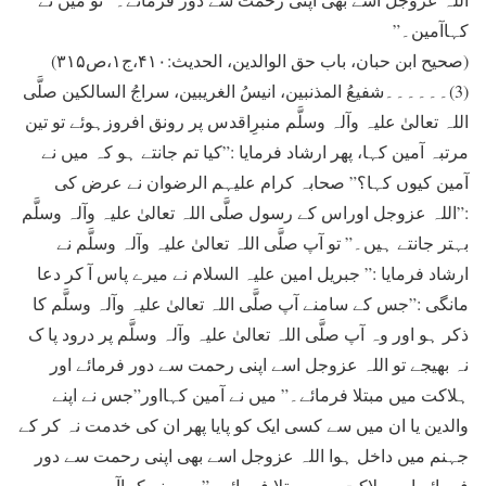
کہاآمین۔”
(صحیح ابن حبان، باب حق الوالدین، الحدیث:۴۱۰،ج۱،ص۳۱۵)
(3)۔۔۔۔۔۔شفیعُ المذنبین، انیسُ الغریبین، سراجُ السالکین صلَّی
اللہ تعالیٰ علیہ وآلہ وسلَّم منبرِاقدس پر رونق افروزہوئے تو تین
مرتبہ آمین کہا، پھر ارشاد فرمایا :”کیا تم جانتے ہو کہ میں نے
آمین کیوں کہا؟” صحابہ کرام علیہم الرضوان نے عرض کی
:”اللہ عزوجل اوراس کے رسول صلَّی اللہ تعالیٰ علیہ وآلہ وسلَّم
بہتر جانتے ہیں۔” تو آپ صلَّی اللہ تعالیٰ علیہ وآلہ وسلَّم نے
ارشاد فرمایا :” جبریل امین علیہ السلام نے میرے پاس آ کر دعا
مانگی :”جس کے سامنے آپ صلَّی اللہ تعالیٰ علیہ وآلہ وسلَّم کا
ذکر ہو اور وہ آپ صلَّی اللہ تعالیٰ علیہ وآلہ وسلَّم پر درود پا ک
نہ بھیجے تو اللہ عزوجل اسے اپنی رحمت سے دور فرمائے اور
ہلاکت میں مبتلا فرمائے۔” میں نے آمین کہااور”جس نے اپنے
والدین یا ان میں سے کسی ایک کو پایا پھر ان کی خدمت نہ کر کے
جہنم میں داخل ہوا اللہ عزوجل اسے بھی اپنی رحمت سے دور
فرمائے اور ہلاکت میں مبتلا فرمائے۔” میں نے کہاآمین۔