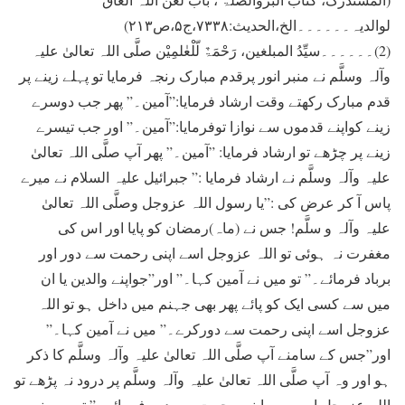
لوالدیہ۔۔۔۔۔۔الخ،الحدیث:۷۳۳۸،ج۵،ص۲۱۳)
(2)۔۔۔۔۔۔سیِّدُ المبلغین، رَحْمَۃٌ لّلْعٰلمِیْن صلَّی اللہ تعالیٰ علیہ
وآلہ وسلَّم نے منبر انور پرقدم مبارک رنجہ فرمایا تو پہلے زینے پر
قدم مبارک رکھتے وقت ارشاد فرمایا:”آمین۔” پھر جب دوسرے
زینے کواپنے قدموں سے نوازا توفرمایا:”آمین۔” اور جب تیسرے
زینے پر چڑھے تو ارشاد فرمایا: ”آمین۔” پھر آپ صلَّی اللہ تعالیٰ
علیہ وآلہ وسلَّم نے ارشاد فرمایا :” جبرائیل علیہ السلام نے میرے
پاس آ کر عرض کی :”یا رسول اللہ عزوجل وصلَّی اللہ تعالیٰ
علیہ وآلہ و سلَّم! جس نے (ماہ)رمضان کو پایا اور اس کی
مغفرت نہ ہوئی تو اللہ عزوجل اسے اپنی رحمت سے دور اور
برباد فرمائے۔” تو میں نے آمین کہا۔” اور”جواپنے والدین یا ان
میں سے کسی ایک کو پائے پھر بھی جہنم میں داخل ہو تو اللہ
عزوجل اسے اپنی رحمت سے دورکرے۔” میں نے آمین کہا۔”
اور”جس کے سامنے آپ صلَّی اللہ تعالیٰ علیہ وآلہ وسلَّم کا ذکر
ہو اور وہ آپ صلَّی اللہ تعالیٰ علیہ وآلہ وسلَّم پر درود نہ پڑھے تو
اللہ عزوجل اسے بھی اپنی رحمت سے دور فرمائے۔” تو میں نے