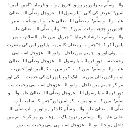
وآلہ وسلَّم منبرانور پر رونق افروز ہوئے تو فرمایا :”آمین! آمین!
آمین!” عرض کی گئی :”یا رسول اللہ عزوجل وصلَّی اللہ تعالیٰ
علیہ وآلہ و سلَّم! آپ صلَّی اللہ تعالیٰ علیہ وآلہ وسلَّم نے منبرِ
اقدس پر چڑھتے وقت آمین کہا؟” تو آپ صلَّی اللہ تعالیٰ علیہ
وآلہ وسلَّم نے ارشاد فرمایا :” جبریلِ امین علیہ السلام نے میرے
پاس آ کر کہا:”جس نے رمضان کا مہینہ پایا پھر اس کی مغفرت
نہ ہوئی اور وہ جہنم میں داخل ہوا تو اللہ عزوجل اسے اپنی
رحمت سے دور فرمائے، یا رسول اللہ عزوجل وصلَّی اللہ تعالیٰ
علیہ وآلہ و سلَّم! آمین کہے۔” تو میں نے کہاآمین اور”جس نے
اپنے والدین یا ان میں سے ایک کو پایا پھر ان کی خدمت نہ کی اور
مر کر جہنم میں داخل ہوا تو اللہ عزوجل اسے اپنی رحمت سے
دور فرمائے، یا رسول اللہ عزوجل وصلَّی اللہ تعالیٰ علیہ وآلہ و
سلَّم! آمین کہے، تو میں نے کہاآمین اور”جس کے سامنے آ پ
صلَّی اللہ تعالیٰ علیہ وآلہ و سلَّم کا ذکر ہو اور وہ آپ صلَّی اللہ
تعالیٰ علیہ وآلہ وسلَّم پر درودِ پاک نہ پڑھے اور مر کر جہنم میں
داخل ہو جائے تو اللہ عزوجل اسے بھی اپنی رحمت سے دور