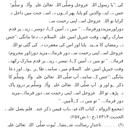
کی :”یا رسول اللہ عزوجل وصلَّی اللہ تعالیٰ علیہ وآلہ و سلَّم!
جس نے اپنے والدین کو پایا، پھر انہوں نے اسے جنت میں داخل نہ
کرایا تو اللہ عزوجل اسے اپنی رحمت سے
دوراورمزيددورفرمائے۔” میں نے آمین کہا، دوسرے زینے پر قدم
مبارک رکھتے وقت جبریلِ امین علیہ السلام نے دعا مانگی :”جس
نے رمضان کا مہینہ پایا اور اس کی مغفرت نہ کی گئی تو اللہ
عزوجل اسے اپنی رحمت سے دور فرمائے،مزيد دور(اور محروم)
فرمائے۔” تو میں نے آمین کہا، تیسرے زینے پر قدم مبارک رکھتے
وقت جبریلِ امین علیہ السلام میرے سامنے ظاہر ہوئے اور دعا
مانگی :”جس کے سامنے آپ صلَّی اللہ تعالیٰ علیہ وآلہ وسلَّم کا
ذکر ہو اور وہ آپ صلَّی اللہ تعالیٰ علیہ وآلہ وسلَّم پر درودِ پاک
نہ پڑھے تو اللہ عزوجل اسے اپنی رحمت سے دور فرمائے،مزيد
دور فرمائے۔” تو میں نے کہاآمین۔”
(مجمع الزوائد ، کتاب الادعیۃ،باب فیمن ذکر عندہ فلم یصل علیہ،
الحدیث:۱۷۳۱۴،ج۱۰،ص۲۵۷)
(5)۔۔۔۔۔۔تاجدارِ رسالت، شہنشاہِ نُبوت صلَّی اللہ تعالیٰ علیہ