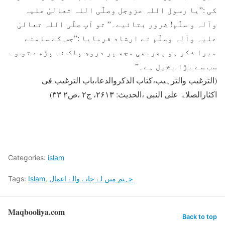
کی :”یا رسول اللہ عزوجل وصلَّی اللہ تعالیٰ علیہ
وآلہ و سلَّم! ضرور بتائیے۔” تو آپ صلَّی اللہ تعالیٰ
علیہ وآلہ وسلَّم نے ارشاد فرمایا :”جس کے سامنے
میرا ذکر ہو پھربھی مجھ پر درودِ پاک نہ پڑھے تو وہ
سب سے بڑا بخیل ہے۔”
(الترغیب والترہیب،کتاب الذکروالدعا،باب الترغیب فی
اکثارالصلاۃ علی النبی ،الحدیث: ۲۶۱۳، ج۲ ،ص۲ ۳۳)
Categories:
islam
جہنم میں لے جانے والے اعمال
,
Islam
Tags:
Maqbooliya.com
Back to top