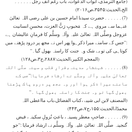
(جامع الترمذی، ابواب الدعوات، باب رغم انف رجل۔۔۔۔۔۔
الخ،الحدیث:۳۵۴۵،ص۲۰۱۶)
(7)۔۔۔۔۔۔حضرت سیدنا امام حسین بن علی رضی اللہ تعالیٰ
عنہما سے مروی ہے کہ مَحبوبِ رَبُّ العزت، محسنِ انسانیت
عزوجل وصلَّی اللہ تعالیٰ علیہ وآلہ وسلَّم کا فرمانِ عالیشان ہے
:”جس کے سامنے میرا ذکرہوا پھر اس نے مجھ پر درود پڑھنے میں
کوتاہی کی تو بے شک وہ جنت کا راستہ بھول گیا۔”
(المعجم الکبیر،الحدیث:۲۸۸۷،ج۳،ص۱۲۸)
(8)۔۔۔۔۔۔ شہنشاہِ مدینہ،قرارِ قلب و سینہ صلَّی اللہ
تعالیٰ علیہ وآلہ وسلَّم نے ارشاد فرمایا:”جس کے
سامنے میرا ذکر ہوا اور وہ مجھ پر درودِ پاک پڑھنا
بھول گیا تو وہ جنت کا راستہ بھول گیا ۔”
(المصنف لابن ابی شیبۃ،کتاب الفضائل،باب مااعطی اللہ
محمدًا،الحدیث:۱۵۵،ج۷،ص۴۴۳)
(9)۔۔۔۔۔۔صاحبِ معطر پسینہ، باعثِ نُزولِ سکینہ، فیض
گنجینہ صلَّی اللہ تعالیٰ علیہ وآلہ وسلَّم نے ارشاد فرمایا :”جو