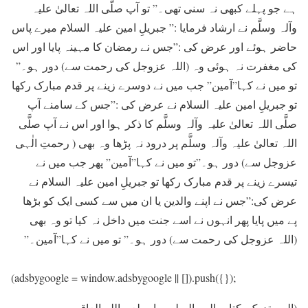
ہے جو پہلے کبھی نہ سنی تھی۔” تو آپ صلَّی اللہ تعالیٰ علیہ
وآلہ وسلَّم نے ارشاد فرمایا :” جبریلِ امین علیہ السلام میرے پاس
حاضر ہوئے اور عرض کی :”جس نے رمضان کا مہینہ پایا اور اس
کی مغفرت نہ ہوئی وہ (اللہ عزوجل کی رحمت سے) دور ہو۔”
تو میں نے کہا”آمین” جب میں نے دوسرے زینے پر قدم مبارک رکھا
تو جبریلِ امین علیہ السلام نے عرض کی :”جس کے سامنے آپ
صلَّی اللہ تعالیٰ علیہ وآلہ وسلَّم کا ذکر ہوا اور اس نے آپ صلَّی
اللہ تعالیٰ علیہ وآلہ وسلَّم پر درود نہ پڑھا وہ بھی ( رحمتِ الٰہی
عزوجل سے) دور ہو۔”تو میں نے کہا”آمین” پھر جب میں نے
تیسرے زینے پر قدم مبارک رکھا تو جبریلِ امین علیہ السلام نے
عرض کی:”جس نے اپنے والدین یا ان میں سے کسی ایک کو بڑھا
پے میں پایا پھر انہوں نے اسے جنت میں داخل نہ کیا تو وہ بھی
(اللہ عزوجل کی رحمت سے) دور ہو۔” تو میں نے کہا”آمین۔”
(adsbygoogle = window.adsbygoogle || []).push({});
(المستدرک، کتاب البروالصلۃ ، باب لعن اللہ العاق