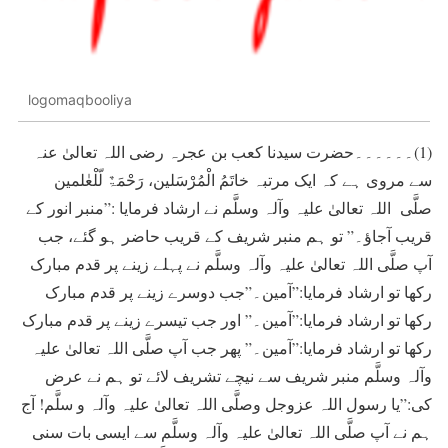
logomaqbooliya
(1)۔۔۔۔۔۔حضرت سیدنا کعب بن عجرہ رضی اللہ تعالیٰ عنہ
سے مروی ہے کہ ایک مرتبہ خاتَمُ الْمُرْسَلین، رَحْمَۃٌ لّلْعٰلمین
صلَّی اللہ تعالیٰ علیہ وآلہ وسلَّم نے ارشاد فرمایا :”منبر انور کے
قریب آجاؤ۔” تو ہم منبر شریف کے قریب حاضر ہو گئے، جب
آپ صلَّی اللہ تعالیٰ علیہ وآلہ وسلَّم نے پہلے زینے پر قدم مبارک
رکھا تو ارشاد فرمایا:”آمین۔”جب دوسرے زینے پر قدم مبارک
رکھا تو ارشاد فرمایا:”آمین۔” اور جب تیسرے زینے پر قدم مبارک
رکھا تو ارشاد فرمایا:”آمین۔” پھر جب آپ صلَّی اللہ تعالیٰ علیہ
وآلہ وسلَّم منبر شریف سے نیچے تشریف لائے تو ہم نے عرض
کی:”یا رسول اللہ عزوجل وصلَّی اللہ تعالیٰ علیہ وآلہ و سلَّم! آج
ہم نے آپ صلَّی اللہ تعالیٰ علیہ وآلہ وسلَّم سے ایسی بات سنی