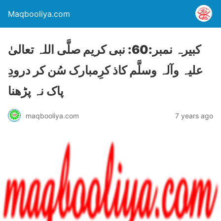
Maqbooliya.com
کبیرہ نمبر:60: نبی کریم صلَّی اللہ تعالیٰ
علیہ وآلہ وسلَّم کاذ کرِمبارک سُن کر درودِ
پاک نہ پڑھنا
maqbooliya.com
7 years ago