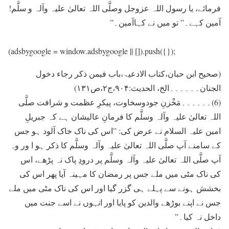
فرمائے، یا رسول اللہ عزوجل وصلَّی اللہ تعالیٰ علیہ وآلہ و سلَّم!
آمین کہے۔” تو میں نے کہاآمین۔”
(adsbygoogle = window.adsbygoogle || []).push({});
(صحیح ابن حبان،کتاب الادعیۃ،باب فیمن ذکر رجاء دخول
الجنان۔۔۔۔۔۔الخ، الحدیث:۹۰۴،ج۲،ص۱۳۱)
(6)۔۔۔۔۔۔مَخْزنِ جودوسخاوت، پیکرِ عظمت و شرافت صلَّی
اللہ تعالیٰ علیہ وآلہ وسلَّم کا فرمانِ عالیشان ہے کہ جبریلِ
امین علیہ السلام نے عرض کی: ”اس کی ناک خاک آلود ہو جس
کے سامنے آپ صلَّی اللہ تعالیٰ علیہ وآلہ وسلَّم کا ذکر ہو ا ور وہ
آپ صلَّی اللہ تعالیٰ علیہ وآلہ وسلَّم پر درودِ پاک نہ پڑھے، اس
کی ناک مٹی میں ملے جس پر رمضان کا مہینہ آیا پھر اس کی
بخشش ہونے سے پہلے ہی گزر گیا اور اس کی ناک مٹی میں ملے
جس نے اپنے بوڑھے والدین کو پایا اور انہوں نے اسے جنت میں
داخل نہ کیا۔”