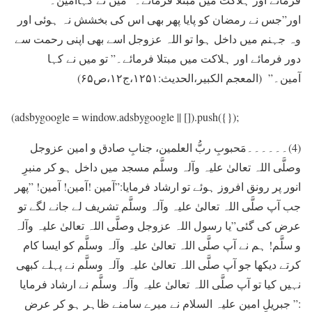
اور”جس نے رمضان کو پایا پھر بھی اس کی بخشش نہ ہوئی اور
وہ جہنم میں داخل ہوا تو اللہ عزوجل اسے بھی اپنی رحمت سے
دور فرمائے اور ہلاکت میں مبتلا فرمائے۔” تو میں نے کہا
آمین۔” (المعجم الکبیر،الحدیث:۱۲۵۱،ج۱۲،ص۶۵)
(adsbygoogle = window.adsbygoogle || []).push({});
(4)۔۔۔۔۔۔مَحبوبِ ربُّ العلمین، جنابِ صادق و امین عزوجل
وصلَّی اللہ تعالیٰ علیہ وآلہ وسلَّم مسجد میں داخل ہو کر منبرِ
انور پر رونق افروز ہوئے تو ارشاد فرمایا:”آمین !آمین! آمین! ”پھر
جب آپ صلَّی اللہ تعالیٰ علیہ وآلہ وسلَّم تشریف لے جانے لگے تو
عرض کی گئی”یا رسول اللہ عزوجل وصلَّی اللہ تعالیٰ علیہ وآلہ
و سلَّم! ہم نے آپ صلَّی اللہ تعالیٰ علیہ وآلہ وسلَّم کو ایسا کام
کرتے دیکھا جو آپ صلَّی اللہ تعالیٰ علیہ وآلہ وسلَّم نے پہلے کبھی
نہيں کيا تو آپ صلَّی اللہ تعالیٰ علیہ وآلہ وسلَّم نے ارشاد فرمایا
:” جبریلِ امین علیہ السلام نے میرے سامنے ظاہر ہو کر عرض