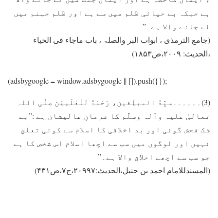
ہے جبکہ بے حیائی ظلم میں سے ہے اور ظلم جہنم میں
لے جانے والا ہے۔”
(جامع الترمذی ، ابواب البر والصلۃ ، باب ماجاء فی الحیاء
،الحدیث: ۲۰۰۹،ص۱۸۵۳)
(adsbygoogle = window.adsbygoogle || []).push({});
(3)۔۔۔۔۔۔سیِّدُ المبلِّغین، رَحْمَۃٌ لّلْعٰلَمِیْن صلَّی اللہ
تعالیٰ علیہ وآلہ وسلَّم کا فرمانِ عالیشان ہے :”بے
شک فحش گوئی اور بد اخلاقی کا اسلام سے کوئی تعلق
نہیں اور لوگوں میں سب سے اچھا اسلام اس شخص کا ہے
جو سب سے اچھے اخلاق والا ہے۔”
(المسندللامام احمد بن حنبل،الحدیث:۲۰۹۹۷،ج۷،ص۴۳۱)