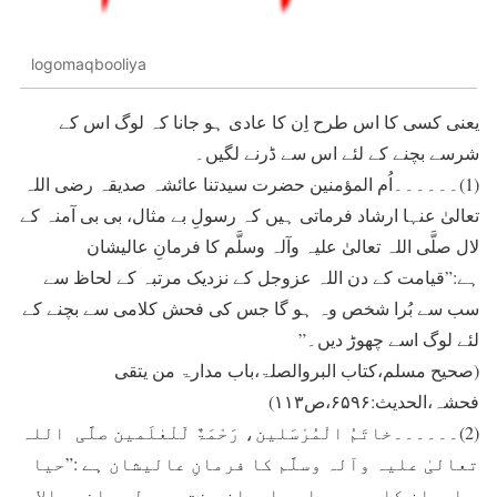
logomaqbooliya
یعنی کسی کا اس طرح اِن کا عادی ہو جانا کہ لوگ اس کے
شرسے بچنے کے لئے اس سے ڈرنے لگیں۔
(1)۔۔۔۔۔۔اُم المؤمنین حضرت سیدتنا عائشہ صدیقہ رضی اللہ
تعالیٰ عنہا ارشاد فرماتی ہیں کہ رسولِ بے مثال، بی بی آمنہ کے
لال صلَّی اللہ تعالیٰ علیہ وآلہ وسلَّم کا فرمانِ عالیشان
ہے:”قیامت کے دن اللہ عزوجل کے نزدیک مرتبہ کے لحاظ سے
سب سے بُرا شخص وہ ہو گا جس کی فحش کلامی سے بچنے کے
لئے لوگ اسے چھوڑ دیں۔”
(صحیح مسلم،کتاب البروالصلۃ،باب مدارۃ من یتقی
فحشہ،الحدیث:۶۵۹۶،ص۱۱۳)
(2)۔۔۔۔۔۔خاتَمُ الْمُرْسَلین، رَحْمَۃٌ لّلْعٰلَمین صلَّی اللہ
تعالیٰ علیہ وآلہ وسلَّم کا فرمانِ عالیشان ہے :”حیا
ء ایمان کاحصہ ہے اور ایمان جنت میں لے جانے والا