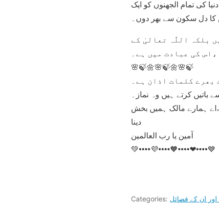
 کی تمام الجھنوں کو ایک
بلکہ اللّٰہ تعالیٰ کے
،اس کی عبادت میں ہے۔
🌸🍃🌼🌸🍃🌼🌸🍃
 بھرے کلمات اذان ہے۔
 باتیں کرتے ہیں وہ نماز۔
نا ،اے ہمارے مالک ہمیں بخش
دینا
آمین یا رب العالمین
💚••••💜••••🧡••••❤••••💙
اور ان کے فضائل
Categories: