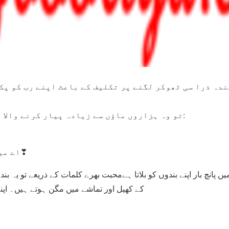
تو وہ ہزاروں ماؤں سے زیادہ پیار کرنے والا اللہ عزوجل فرماتا ہے:
اے میرے بندے میں حاضر ہوں❣
 میں پانچ بار اپنے بندوں کو بلاتا ہےمحبت بھرے کلمات کے ذریعے تو یہ ب
کے کھیل اور تماشے میں مگن ہوتے ہیں۔ اپنے