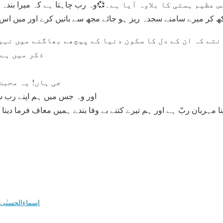
ظیم ہستی کا بلاوہ آیا ہے۔💞وہ رب چاہتا ہے کہ میرا بندہ دنیا
تے کہ ان کے دل کا سکون دنیا کے پیچھے بھاگنے میں نہیں 
ذکر میں ہے 
جی ہاں! یہ محبت
اور وہ جس میں ہم اپنے رب سے
ا کتنا مہربان ربّ ہے اور ہم تیرے کتنے بے وفا بندے ہمیں معاف فرما دی
اسماءالحسنٰی 