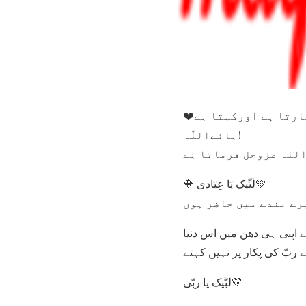
❤️جب اللّٰہ تعالیٰ کا بندہ ذرا سی ٹھوکر لگنے پر تکلیف کے باعث اپنے رب کو پکارتا ہے اورکہتا ہے
ہائےاللّٰہ!
🔶 لَبِّیک یَا عِبَادی💚
ندے اپنی ہی دھن میں اس دنیا
 ربّ کی پکار پر نہیں کہتے
لبَّیک یا ربّی💛