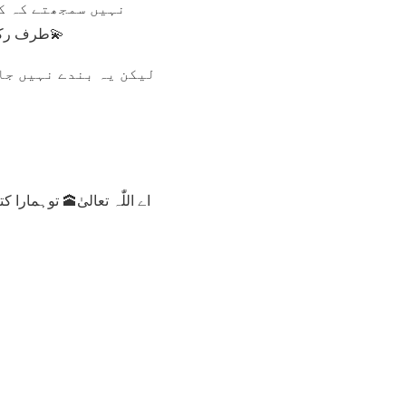
نہیں سمجھتے کہ کس ع
طرف رکھ کر میرے سامنے سجدہ ریز ہو جائے مجھ سے باتیں کرے اور میں اس کا دل سکون سے بھر دوں۔💫
لیکن یہ بندے نہیں جان
اے اللّٰہ تعالیٰ🕋 توہمار