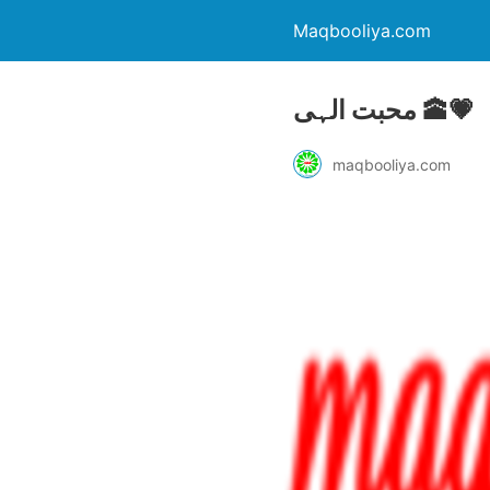
Maqbooliya.com
محبت الہی 🕋💗
maqbooliya.com