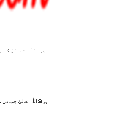
اور🕋 اللّٰہ تعالیٰ جب دن