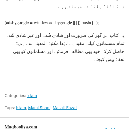
زادَ اللہُ عِلْمَہُ نے فرمائی ہے۔
(adsbygoogle = window.adsbygoogle || []).push({});
یہ کتاب ہر گھر کی ضرورت اور شادی شُدہ اور غیر شادی شُدہ
تمام مسلمانوں کیلئے مفید ہے لہٰذا مکتبۃُ المدینہ سے ہدیۃً
حاصل کرکے خود بھی مطالعہ فرمائیے اور مسلمانوں کو بھی
تحفۃً پیش کیجئے۔
Categories:
islam
Tags:
Islam
,
islami Shadi
,
Masail-Fazail
Maqbooliya.com