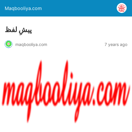
Maqbooliya.com
پیشِ لفظ
maqbooliya.com
7 years ago