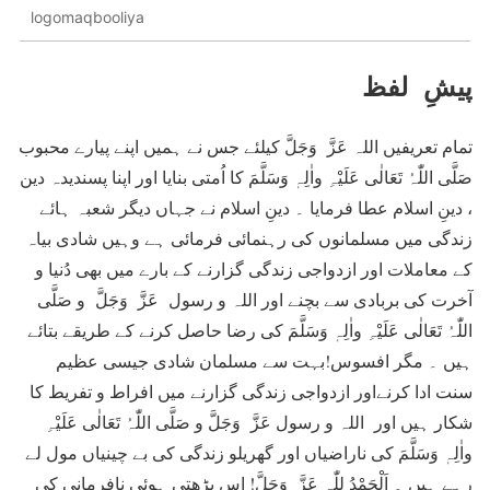
logomaqbooliya
پیشِ لفظ
تمام تعریفیں اللہ عَزَّ وَجَلَّ کیلئے جس نے ہمیں اپنے پیارے محبوب
صَلَّی اللّٰہُ تَعَالٰی عَلَیْہِ واٰلِہٖ وَسَلَّمَ کا اُمتی بنایا اور اپنا پسندیدہ دین
، دینِ اسلام عطا فرمایا ۔ دینِ اسلام نے جہاں دیگر شعبہ ہائے
زندگی میں مسلمانوں کی رہنمائی فرمائی ہے وہیں شادی بیاہ
کے معاملات اور ازدواجی زندگی گزارنے کے بارے میں بھی دُنیا و
آخرت کی بربادی سے بچنے اور اللہ و رسول عَزَّ وَجَلَّ و صَلَّی
اللّٰہُ تَعَالٰی عَلَیْہِ واٰلِہٖ وَسَلَّمَ کی رضا حاصل کرنے کے طریقے بتائے
ہیں ۔ مگر افسوس!بہت سے مسلمان شادی جیسی عظیم
سنت ادا کرنےاور ازدواجی زندگی گزارنے میں افراط و تفریط کا
شکار ہیں اور اللہ و رسول عَزَّ وَجَلَّ و صَلَّی اللّٰہُ تَعَالٰی عَلَیْہِ
واٰلِہٖ وَسَلَّمَ کی ناراضیاں اور گھریلو زندگی کی بے چینیاں مول لے
رہے ہیں ۔ اَلْحَمْدُ لِلّٰہ عَزَّ وَجَلَّ! اس بڑھتی ہوئی نافرمانی کی