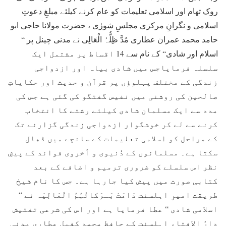
روک تھام اور اسلامی تعلیمات کو عام کرنے کیلئے مبلغِ دعوتِ
اسلامی و نگرانِ مرکزی مجلسِ شورٰی ، حضرت مولانا حاجی ابو
حامد محمد عمران عطاری مُدَّ ظِلُّہُ الْعَالِی نے مدنی چینل پر “
اسلام اور شادی“ کے نام سے 14 اقساط پر مشتمل ایک
سلسلہ فرمایاجس میں شادی بیاہ اور ازدواجی
زندگی کے مختلف پہلوؤں پر قرآن و حدیث اور حکایاتِ
صالحین کی روشنی میں نفیس گفتگو کی گئی ہے جس کی
مدد سے ایک مسلمان شادی کیلئے رشتے کا انتخاب
کرنے سے لے کر خوشگوار ازدواجی زندگی گزارنے تک
کے مراحل کو اسلامی تعلیمات کے سانچے میں ڈھال
سکتا ہے۔ مسلمانوں کے دُنیوی و اُخروی فوائد کے پیشِ
نظر اس سلسلے کو ضروری ترمیم و اضافے کے بعد
کتابی صورت میں پیش کیا جارہا ہے۔ جس کا نام شیخِ
طریقت امیرِ اہلسنت دَامَتْ بَـرَکاتُہُمُ الْعَالِیَہ نے “
اسلامی شادی “ عطا فرمایا ہے اور اس کی شرعی تفتیش
دارُ الافتاء اہلسنت کے حافظ محمد کفیل عطاری مدنی