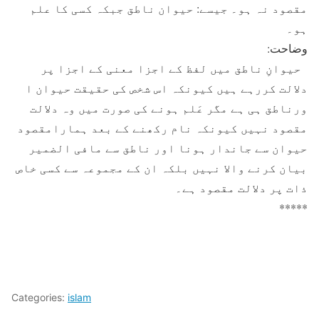
مقصود نہ ہو۔ جیسے: حیوان ناطق جبکہ کسی کا علم
ہو۔
وضاحت:
حیوانِ ناطق میں لفظ کے اجزا معنی کے اجزا پر
دلالت کررہے ہیں کیونکہ اس شخص کی حقیقت حیوان ا
ورناطق ہی ہے مگر عَلم ہونے کی صورت میں وہ دلالت
مقصود نہیں کیونکہ نام رکھنے کے بعد ہمارامقصود
حیوان سے جاندار ہونا اور ناطق سے مافی الضمیر
بیان کرنے والا نہیں بلکہ ان کے مجموعہ سے کسی خاص
ذات پر دلالت مقصود ہے۔
*****
Categories:
islam