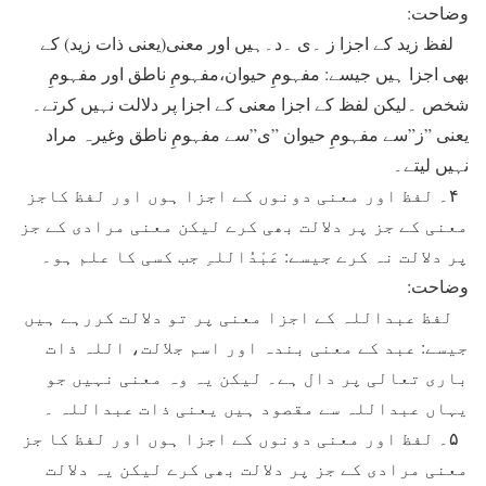
وضاحت:
لفظ زید کے اجزا ز ۔ی ۔د۔ہیں اور معنی(یعنی ذات زید) کے
بھی اجزا ہیں جیسے: مفہومِ حیوان،مفہومِ ناطق اور مفہومِ
شخص ۔لیکن لفظ کے اجزا معنی کے اجزا پر دلالت نہیں کرتے۔
یعنی ”ز”سے مفہومِ حیوان ”ی”سے مفہومِ ناطق وغیرہ مراد
نہیں لیتے۔
۴۔ لفظ اور معنی دونوں کے اجزا ہوں اور لفظ کاجز
معنی کے جز پر دلالت بھی کرے لیکن معنی مرادی کے جز
پر دلالت نہ کرے جیسے: عَبْدُاللہِ جب کسی کا علم ہو۔
وضاحت:
لفظ عبداللہ کے اجزا معنی پر تو دلالت کررہے ہیں
جیسے: عبد کے معنی بندہ اور اسم جلالت، اللہ ذات
باری تعالی پر دال ہے۔ لیکن یہ وہ معنی نہیں جو
یہاں عبداللہ سے مقصود ہیں یعنی ذات عبداللہ ۔
۵۔ لفظ اور معنی دونوں کے اجزا ہوں اور لفظ کا جز
معنی مرادی کے جز پر دلالت بھی کرے لیکن یہ دلالت