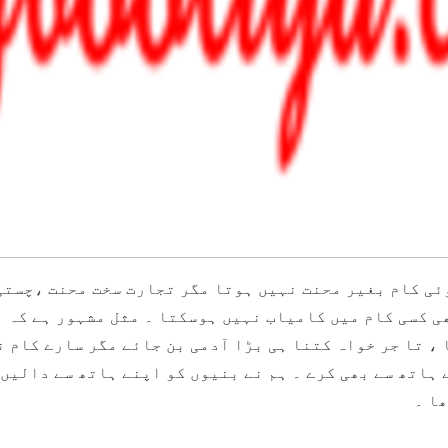
 کوئی کام بغیر محنت نہیں ہوتا مگر تجارت سخت محنت ،چست
ی کسی کام میں کامیاب نہیں ہوسکتا ۔ مثل مشہور ہے کہ ب
، تا جر خواہ کتنا ہی بڑا آدمی بن جائے مگر سارے کام ن
ہاتھ سے بھی کرے ۔ ہم نے بنیوں کو اپنے ہاتھ سے دالیں 
ھا ۔