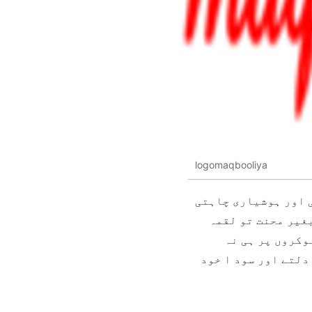
logomaqbooliya
ی اور ہوشیاری چاہتی
غیر محنت تو لقمہ
وکروں پر ہی نہ
دلتے اور سود ا خود