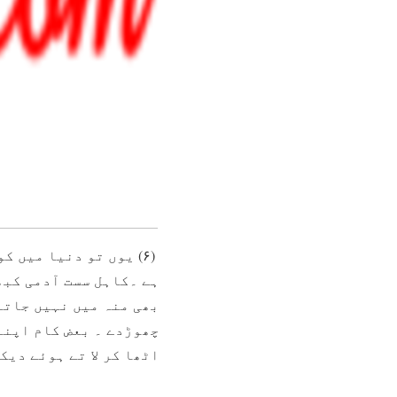
(۶) یوں تو دنیا میں
ہے ۔کاہل سست آدمی کبھ
بھی منہ میں نہیں جاتا 
چھوڑدے ۔ بعض کام اپنے 
اٹھا کر لا تے ہوئے دیک