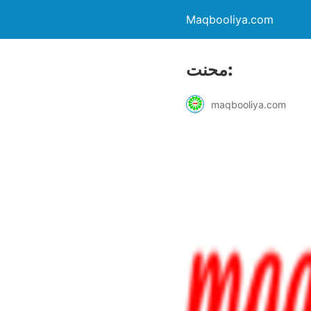
Maqbooliya.com
محنت:
maqbooliya.com