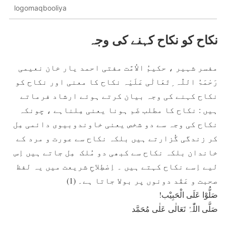
logomaqbooliya
نکاح کو نکاح کہنے کی وجہ
مفسر شہیر ، حکیمُ الاُمَّت مفتی احمد یار خان نعیمی
رَحْمَۃُ اللّٰہ ِتَعَالٰی عَلَیْہ نکاح کا معنی اور نکاح کو
نکاح کہنے کی وجہ بیان کرتے ہوئے ارشاد فرماتے
ہیں : نکاح کا مطلب ضَم ہونا یعنی مِلناہے ، چونکہ
نکاح کی وجہ سے دو شخص یعنی خاوندوبیوی دائمی مِل
کر زندگی گُزارتے ہیں بلکہ نکاح سے عورت و مرد کے
خاندان بلکہ نکاح سے کبھی دو مُلک مِل جاتے ہیں اِس
لیے اِسے نکاح کہتے ہیں ۔ اِصْطِلاحِ شریعت میں یہ لفظ
صحبت و عَقْد دونوں پر بولا جاتا ہے۔ (1)
صَلُّوْا عَلَی الْحَبِیْب!
صَلَّی اللّٰہُ تَعَالٰی عَلٰی مُحَمَّد