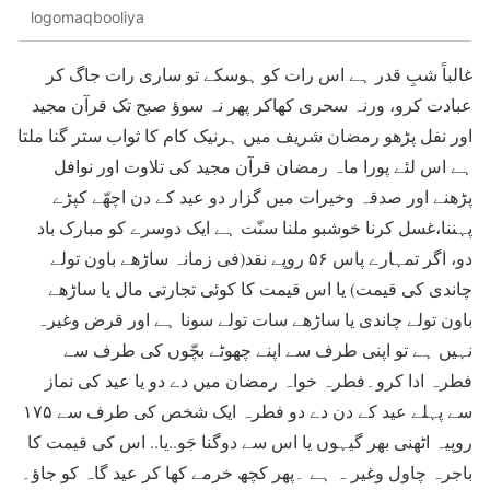
logomaqbooliya
غالباً شبِ قدر ہے اس رات کو ہوسکے تو ساری رات جاگ کر
عبادت کرو، ورنہ سحری کھاکر پھر نہ سوؤ صبح تک قرآن مجید
اور نفل پڑھو رمضان شریف میں ہرنیک کام کا ثواب ستر گنا ملتا
ہے اس لئے پورا ماہ رمضان قرآن مجید کی تلاوت اور نوافل
پڑھنے اور صدقہ وخیرات میں گزار دو عید کے دن اچھّے کپڑے
پہننا،غسل کرنا خوشبو ملنا سنّت ہے ایک دوسرے کو مبارک باد
دو، اگر تمہارے پاس ۵۶ روپے نقد(فی زمانہ ساڑھے باون تولے
چاندی کی قیمت) یا اس قیمت کا کوئی تجارتی مال یا ساڑھے
باون تولے چاندی یا ساڑھے سات تولے سونا ہے اور قرض وغیرہ
نہیں ہے تو اپنی طرف سے اپنے چھوٹے بچّوں کی طرف سے
فطرہ ادا کرو۔فطرہ خواہ رمضان میں دے دو یا عید کی نماز
سے پہلے عید کے دن دے دو فطرہ ایک شخص کی طرف سے ۱۷۵
روپیہ اٹھنی بھر گیہوں یا اس سے دوگنا جَو..یا.. اس کی قیمت کا
باجرہ چاول وغیر ہ ہے ۔پھر کچھ خرمے کھا کر عید گاہ کو جاؤ۔