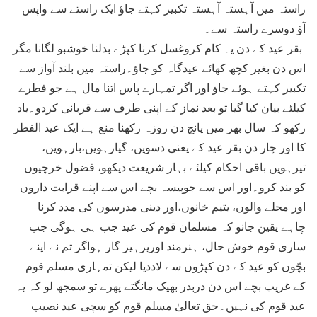
راستہ میں آہستہ آہستہ تکبیر کہتے جاؤ ایک راستے سے واپس
آؤ دوسرے راستہ سے۔
بقر عید کے دن یہ کام کروغسل کرنا کپڑے بدلنا خوشبو لگانا مگر
اس دن بغیر کچھ کھائے عیدگاہ کو جاؤ۔راستہ میں بلند آواز سے
تکبیر کہتے ہوئے جاؤ اور اگر تمہارے پاس اتنا مال ہے جو فطرے
کیلئے بیان کیا گیا تو بعد نماز کے اپنی طرف سے قربانی کردو۔یاد
رکھو کہ سال بھر میں پانچ دن روزہ رکھنا منع ہے ایک عید الفطر
کا اور چار دن بقر عید کے یعنی دسویں، گیارہویں،بارہویں،
تیرہویں باقی احکام کیلئے بہار شریعت دیکھو، فضول خرچیوں
کو بند کرو۔اور اس سے جوپیسہ بچے اس سے اپنے قرابت داروں
اور محلے والوں، یتیم خانوں،اور دینی مدرسوں کی مدد کرنا
چاہے یقین جانو کہ مسلمان قوم کی عید جب ہی ہوگی جب
ساری قوم خوش حال، ہنرمند اورپرہیز گار ہواگر تم نے اپنے
بچّوں کو عید کے دن کپڑوں سے لاددیا لیکن تمہاری مسلم قوم
کے غریب بچے اس دن دربدر بھیک مانگتے پھرے تو سمجھ لو کہ یہ
عید قوم کی نہیں۔حق تعالیٰ مسلم قوم کو سچی عید نصیب