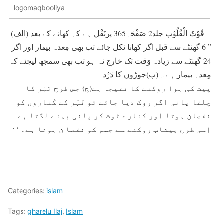
logomaqbooliya
قُوْتُ الْقُلُوْب جلد2 صَفْحَہ365 پرنَقْل ہے کہ کھانے کے بعد (الف)
” 6 گھنٹے سے قَبل اگر کھانا نکل جائے تب بھی مِعدہ بیمار اور اگر
24 گھنٹے سے زیادہ وَقت تک خارِج نہ ہو تب بھی سمجھ لیجئے کہ
مِعدہ بیمار ہے۔ (ب)جوڑوں کا دَرْد
پیٹ کی ہوا روکنے کا نتیجہ ہے(ج) جس طرح نَہَر کا
چلتا پانی اگر روک دیا جائے تو نَہَر کے کَناروں کو
نقصان ہوتا اور کنارے ٹوٹ کر پانی بہنے لگتا ہے
اِسی طرح پیشاب روکنے سے جسم کو نقصا ن ہوتا ہے۔ ‘ ‘
Categories:
islam
Tags:
gharelu Ilaj
,
Islam