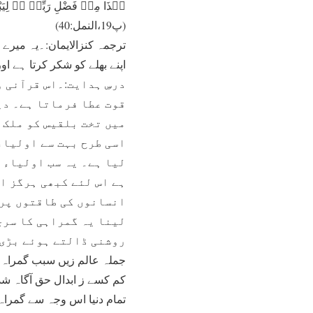
(پ19،النمل:40)
ترجمہ کنزالایمان:۔یہ میرے
اپنے بھلے کو شکر کرتا ہے ا
درسِ ہدایت:۔اس قرآنی 
قوت عطا فرماتا ہے۔ دی
میں تخت بلقیس کو ملک 
اسی طرح بہت سے اولیاء
لیا ہے۔ یہ سب اولیاء 
ہے اس لئے کبھی ہرگز او
انسانوں کی طاقتوں پر 
لینا یہ گمراہی کا سرچ
روشنی ڈالتے ہوئے بڑی 
جملہ عالم زیں سبب گمراہ
کم کسے ز ابدال حق آگاہ شد
تمام دنیا اس وجہ سے گمراہ