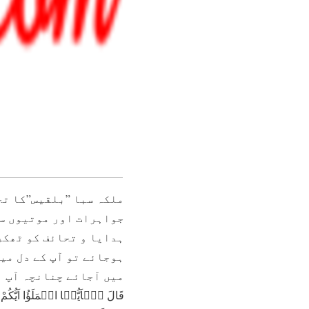
ملکہ سبا ”بلقیس”کا تخت
جواہرات اور موتیوں سے
ہدایا و تحائف کو ٹھکرا
ہوجائے تو آپ کے دل میں
میں آجائے چنانچہ آپ ن