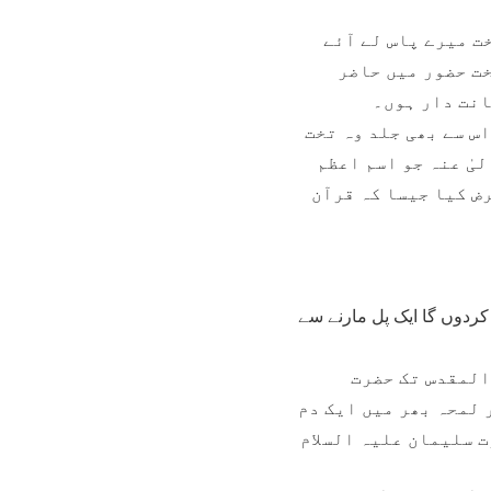
ت میرے پاس لے آئے
خت حضور میں حاضر
انت دار ہوں۔
اس سے بھی جلد وہ تخت
یٰ عنہ جو اسم اعظم
ض کیا جیسا کہ قرآن
ردوں گا ایک پل مارنے سے
المقدس تک حضرت
 لمحہ بھر میں ایک دم
ت سلیمان علیہ السلام