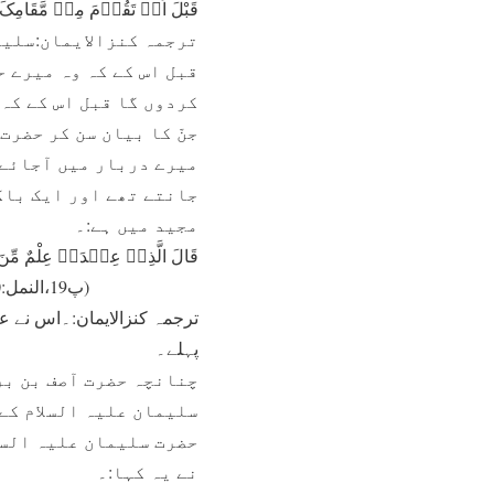
قَبْلَ اَنۡ تَقُوۡمَ مِنۡ مَّقَامِکَ ۚ وَ اِنِّ
ترجمہ کنزالایمان:سلیم
قبل اس کے کہ وہ میرے ح
کردوں گا قبل اس کے کہ 
جنّ کا بیان سن کر حضرت
میرے دربار میں آجائے۔ 
جانتے تھے اور ایک باک
مجید میں ہے:۔
قَالَ الَّذِیۡ عِنۡدَہٗ عِلْمٌ مِّنَ الْ
(پ19،النمل:40)
ترجمہ کنزالایمان:۔اس نے 
پہلے۔
چنانچہ حضرت آصف بن بر
سلیمان علیہ السلام کے 
حضرت سلیمان علیہ السل
نے یہ کہا:۔