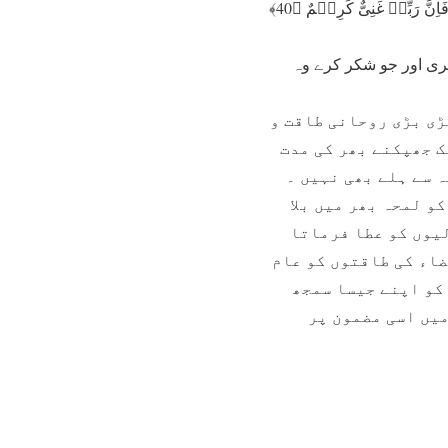
ہٰذَا مِنۡ فَضْلِ رَبِّیۡ ۟ۖ لِیَبْلُوَنِیۡۤ ءَاَشْکُرُ اَمْ اَکْفُرُ ؕ وَمَنۡ شَکَرَ فَاِنَّمَا یَشْکُرُ لِنَفْسِہٖ ۚ وَمَنۡ کَفَرَ فَاِنَّ رَبِّیۡ غَنِیٌّ کَرِیۡمٌ ﴿40﴾
کری اور جو شکر کرے وہ
ڑی بڑی روحانی طاقت و
ک جھپکنے بھر کی مدت
 سے ہلے بھی نہیں ۔
و لمحہ بھر میں بلا
لیوں کو عطا فرماتا
ضاء کی طاقتوں کو عام
کو اپنے جیسا سمجھ
میں اسی مضمون پر