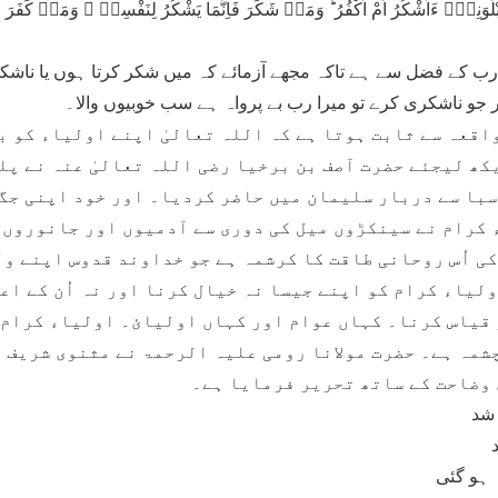
 رب کے فضل سے ہے تاکہ مجھے آزمائے کہ میں شکر کرتا ہوں یا ناش
ور جو ناشکری کرے تو میرا رب بے پرواہ ہے سب خوبیوں والا۔
واقعہ سے ثابت ہوتا ہے کہ اللہ تعالیٰ اپنے اولیاء کو ب
کھ لیجئے حضرت آصف بن برخیا رضی اللہ تعالیٰ عنہ نے پل
سبا سے دربار سلیمان میں حاضر کردیا۔ اور خود اپنی جگہ
 کرام نے سینکڑوں میل کی دوری سے آدمیوں اور جانوروں ک
کی اُس روحانی طاقت کا کرشمہ ہے جو خداوند قدوس اپنے و
لیاء کرام کو اپنے جیسا نہ خیال کرنا اور نہ اُن کے اع
قیاس کرنا۔ کہاں عوام اور کہاں اولیائ۔ اولیاء کرام 
شمہ ہے۔ حضرت مولانا رومی علیہ الرحمۃ نے مثنوی شریف 
وضاحت کے ساتھ تحریر فرمایا ہے۔
 شد
 ہو گئی