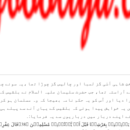
ِ شاہی اَسّی گز لمبا اور چالیس گز چوڑا تھا ،یہ سونے چ
 آراستہ تھا، جب حضرت سلیمان علیہ السلام نے بلقیس کے 
 دیا اور اُس کو یہ حکم نامہ بھیجا کہ وہ مسلمان ہو کر
 یہ خواہش پیدا ہوئی کہ بلقیس کے یہاں آنے سے پہلے ہی 
ے اپنے دربار میں درباریوں سے یہ فرمایا:۔
قَالَ یٰۤاَیُّہَا الۡمَلَؤُا اَیُّکُمْ یَاۡتِی