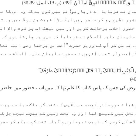
یۡ عَلَیۡہِ لَقَوِیٌّ اَمِیۡنٌ ﴿39﴾ (پ 19،النمل: 38،39)
ان نے فرمایا اے درباریو! تم میں کون ہے کہ وہ اس کا تخ
ضور مطیع ہو کر حاضر ہوں ایک بڑا خبیث جن بولا میں وہ ت
حضور اجلاس برخاست کریں اور میں بیشک اس پر قوت والا ام
 سلیمان علیہ السلام نے فرمایا کہ میں یہ چاہتا ہوں کہ 
یہ سن کر آپ کے وزیر حضرت ”آصف بن برخیا رضی اللہ تعال
رامت ولی تھے۔ انہوں نے حضرت سلیمان علیہ السلام سے عر
کِتٰبِ اَنَا اٰتِیۡکَ بِہٖ قَبْلَ اَنۡ یَّرْتَدَّ اِلَیۡکَ طَرْفُکَ ؕ
عرض کی جس کے پاس کتاب کا علم تھا کہ میں اسے حضور میں حاضر ک
خیا نے روحانی قوت سے بلقیس کے تخت کو ملک سبا سے بیت 
محل میں کھینچ لیا اور وہ تخت زمین کے نیچے نیچے چل کر
ام کی کرسی کے قریب نمودار ہو گیا۔ تخت کو دیکھ کر حضر