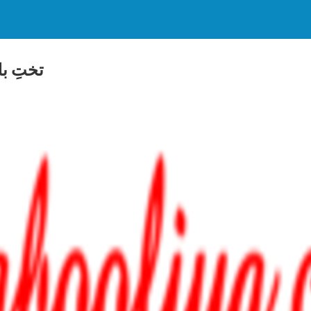
تختِ ب