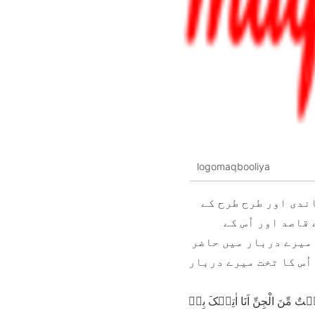
logomaqbooliya
اندی اور طرح طرح کے
قاصد اور اُس کے
 میرے دربار میں حاضر
اُس کا تخت میرے دربار
ۡنِیۡ بِعَرْشِہَا قَبْلَ اَنۡ یَّاۡتُوۡنِیۡ مُسْلِمِیۡنَ ﴿38﴾قَالَ عِفْرِیۡتٌ مِّنَ الْجِنِّ اَنَا اٰتِیۡکَ بِہٖ