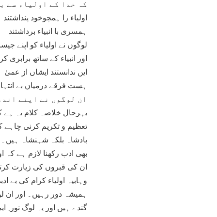
کہ خدا کے اولیاء سے ب
اولیاء را ہمچوخود پنداشتند
ہمسری با انبیاء برداشتند
لوگوں نے اولیاء کو اپنے جیس
اور انبیاء کے ساتھ برابری کرب
ایں ندانستند ایشاں از عمیٰ
ہست فرقے درمیاں بے انتہا
ان لوگوں نے اپنے اندھ
بہرحال خلاصہ کلام یہ ہے کہ
تعظیم و تکریم کرنی چاہے ک
بادشاہ بلکہ شہنشاہ ہیں۔ ی
بھی ادب رکھنا لازم ہے کہ 
ان کی قبروں کی زیارت کرت
وہابیہ اولیاء کرام کی بے ا
ہمیشہ دور رہیں۔ اور ان ل
گندے ہیں اور یہ لوگ نور ِ