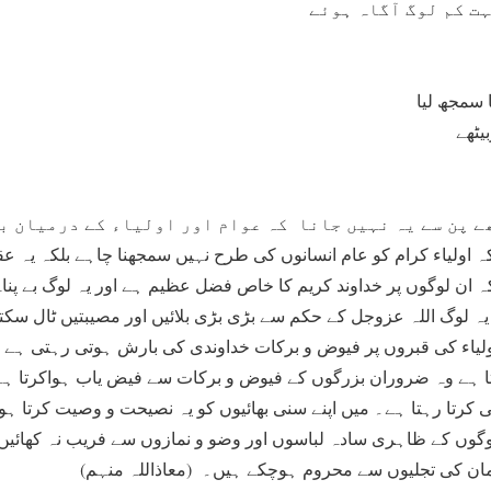
ہت کم لوگ آگاہ ہوئے
ا سمجھ لیا
یٹھے
ے پن سے یہ نہیں جانا
کہ عوام اور اولیاء کے درمیان ب
 اولیاء کرام کو عام انسانوں کی طرح نہیں سمجھنا چاہے بلکہ یہ عقی
ہ ان لوگوں پر خداوند کریم کا خاص فضل عظیم ہے اور یہ لوگ بے پنا
ہ لوگ اللہ عزوجل کے حکم سے بڑی بڑی بلائیں اور مصیبتیں ٹال سکتے
اولیاء کی قبروں پر فیوض و برکات خداوندی کی بارش ہوتی رہتی ہے
ا ہے وہ ضروران بزرگوں کے فیوض و برکات سے فیض یاب ہواکرتا ہ
دبی کرتا رہتا ہے۔ میں اپنے سنی بھائیوں کو یہ نصیحت و وصیت کرتا 
وگوں کے ظاہری سادہ لباسوں اور وضو و نمازوں سے فریب نہ کھائیں
 ایمان کی تجلیوں سے محروم ہوچکے ہیں۔ (معاذاللہ منہم)