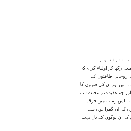
ے انتہافرق ہے
دہ رکھ کر اولیاء کرام کی
ہ روحانی طاقتوں کے
 ہیں اور ان کی قبروں کا
 اور جو عقیدت و محبت سے
ے۔ اس زمانے میں فرقہ
ہوں کہ ان گمراہوں سے
 کہ ان لوگوں کے دل بہت