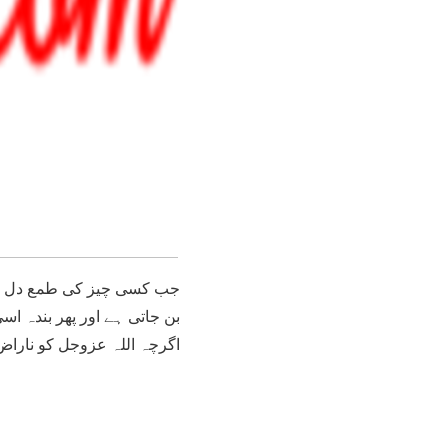
جب کسی چیز کی طمع دل پر غ
بن جاتی ہے اور پھر بندہ 
اگرچہ اللہ عزوجل کو ناراض 