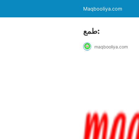
Maqbooliya.com
طمع:
maqbooliya.com