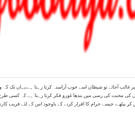
الب آجائے تو شیطان اسے خوب آراستہ کرتا رہتا ہے،یہاں تک کہ وہ
اسی کی محبت کی رسی میں بندھا غورو فکر کرتا رہتا ہے کہ کسی ط
کر بیٹھے، جیسے حرام کا اقرار کرنے کے باوجود اس کے لئے فریب کاری