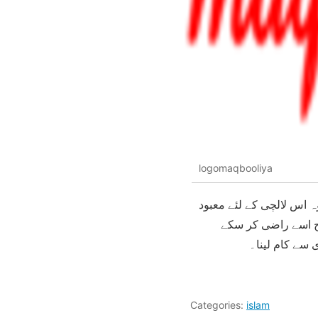
logomaqbooliya
 اس لالچی کے لئے معبود
رح اسے راضی کر سکے
 سے کام لینا۔
Categories:
islam