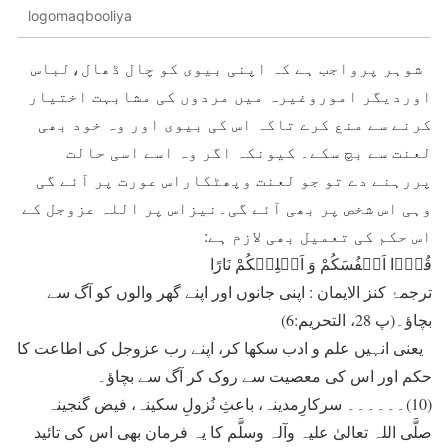
logomaqbooliya
شوہر پرواجب ہے کہ اپنی بيوی کو چال ڈھال،لباس
اوردیگر اموروغيرہ ميں مردوں کی مشابہت اختیار
کرنے سے منع کرے تاکہ اس کی بيوی اور وہ خود بھی
لعنت سے بچ سکے۔ کيونکہ اگر وہ اسے اسی حالت
پررہنے دے تو جو لعنت وپھٹکاراس عورت پر آئے گی
وہی اس شخص پر بھی آئے گی۔نيزاس پر اللہ عزوجل کے
اس حکم کی تعميل بھی لازم ہے:
قُوۡۤا اَنۡفُسَکُمْ وَ اَہۡلِیۡکُمْ نَارًا
ترجمۂ کنز الایمان : اپنی جانوں اور اپنے گھر والوں کو آگ سے
بچاؤ۔(پ 28، التحريم:6)
يعنی انہيں علم و ادب سکھا کر، اپنے رب عزوجل کی اطاعت کا
حکم اور اس کی معصيت سے روک کر آگ سے بچاؤ۔
(10)۔۔۔۔۔۔ سرکارِمدینہ، باعثِ نُزولِ سکینہ، فیض گنجینہ
صلَّی اللہ تعالیٰ علیہ وآلہ وسلَّم کا يہ فرمان بھی اس کی تائيد