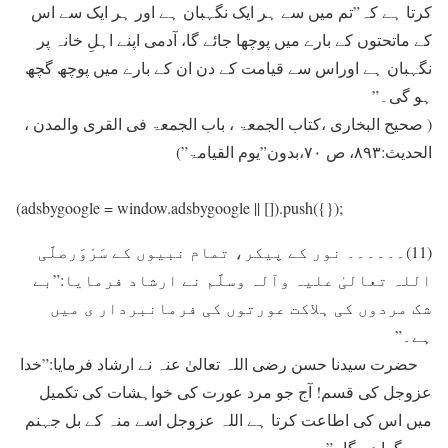
کرتا ہے کہ”تم ميں سے ہر ايک نگہبان ہے اور ہر ايک سے اس
کے ماتحتوں کے بارے ميں پوچھا جائے گا، آدمی اپنے اہلِ خانہ پر
نگہبان ہے اوراس سے قيامت کے دن ان کے بارے ميں پوچھ گچھ
ہو گی۔”
( صحیح البخاری ،کتاب الجمعۃ ، باب الجمعۃ فی القری والمدن ،
الحدیث:۸۹۳، ص ۷۰،بدون”یوم القیامۃ”)
(adsbygoogle = window.adsbygoogle || []).push({});
(11)۔۔۔۔۔۔ نور کے پیکر، تمام نبیوں کے سَرْوَرصلَّی
اللہ تعالیٰ علیہ وآلہ وسلَّم نے ارشاد فرمایا:”بے
شک مردوں کی ہلاکت عورتوں کی فرمانبردار ی ميں
ہے۔”
حضرت سیدنا حسن رضی اللہ تعالیٰ عنہ نے ارشاد فرمايا:”خدا
عزوجل کی قسم! آج جو مرد عورت کی خواہشات کی تکميل
ميں اس کی اطاعت کرتا ہے اللہ عزوجل اسے منہ کے بل جہنم
ميں گرا دے گا۔”