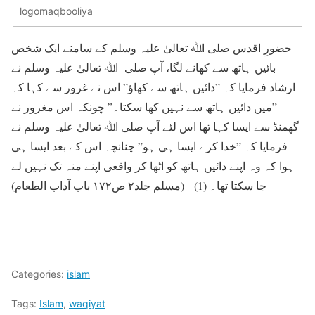
logomaqbooliya
حضورِ اقدس صلی اﷲ تعالیٰ علیہ وسلم کے سامنے ایک شخص
بائیں ہاتھ سے کھانے لگا، آپ صلی اﷲ تعالیٰ علیہ وسلم نے
ارشاد فرمایا کہ ”دائیں ہاتھ سے کھاؤ” اس نے غرور سے کہا کہ
”میں دائیں ہاتھ سے نہیں کھا سکتا۔” چونکہ اس مغرور نے
گھمنڈ سے ایسا کہا تھا اس لئے آپ صلی اﷲ تعالیٰ علیہ وسلم نے
فرمایا کہ ”خدا کرے ایسا ہی ہو” چنانچہ اس کے بعد ایسا ہی
ہوا کہ وہ اپنے دائیں ہاتھ کو اٹھا کر واقعی اپنے منہ تک نہیں لے
جا سکتا تھا۔ (1) (مسلم جلد۲ ص۱۷۲ باب آداب الطعام)
Categories:
islam
Tags:
Islam
,
waqiyat