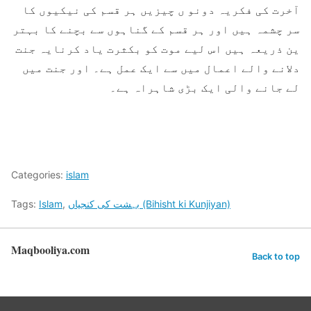
آخرت کی فکریہ دونو ں چیزیں ہر قسم کی نیکیوں کا
سر چشمہ ہیں اور ہر قسم کے گناہوں سے بچنے کا بہتر
ین ذریعہ ہیں اس لیے موت کو بکثرت یاد کرنایہ جنت
دلانے والے اعمال میں سے ایک عمل ہے۔ اور جنت میں
لے جانے والی ایک بڑی شاہراہ ہے۔
Categories:
islam
بہشت کی کنجیاں (Bihisht ki Kunjiyan)
,
Islam
Tags:
Maqbooliya.com
Back to top