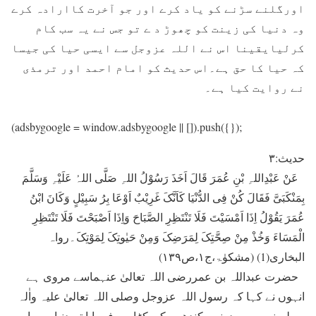
اورگلنے سڑنے کو یاد کرے اور جو آخرت کاارادہ کرے
وہ دنیا کی زینت کو چھوڑ د ے تو جس نے یہ سب کام
کرلیایقینا اس نے اللہ عزوجل سے ایسی حیا کی جیسا
کہ حیا کا حق ہے۔اس حدیث کو امام احمد اور ترمذی
نے روایت کیا ہے۔
(adsbygoogle = window.adsbygoogle || []).push({});
حدیث:۳
عَنْ عَبْدِاللہِ بْنِ عُمَرَ قَالَ اَخَذَ رَسُوْلُ اللہِ صَلَّی اللہُ عَلَیْہِ وَسَلَّمَ
بِمَنْکَبَیَّ فَقَالَ کُنْ فِی الدُّنْیَا کَاَنَّکَ غَرِیْبٌ اَوْعَا بِرُ سَبِیْلٍ وَکَانَ ابْنُ
عُمَرَ یَقُوْلُ اِذَا اَمْسَیْتَ فَلَا تَنْتَظِرِ الصَّبَاحَ وَاِذَا اَصْبَحْتَ فَلَا تَنْتَظِرِ
الْمَسَاءَ وَخُذْ مِنْ صِحَّتِکَ لِمَرَضِکَ وَمِنْ حَیٰوتِکَ لِمَوْتِکَ۔رواہ
البخاری(1) (مشکوٰۃ،ج۱،ص۱۳۹)
حضرت عبداللہ بن عمررضی اللہ تعالیٰ عنہماسے مروی ہے
انہوں نے کہا کہ رسول اللہ عزوجل وصلی اللہ تعالیٰ علیہ واٰلہ
وسلم نے میرے دونوں کندھوں کو پکڑا پھر فرمایا تم دنیا میں اس