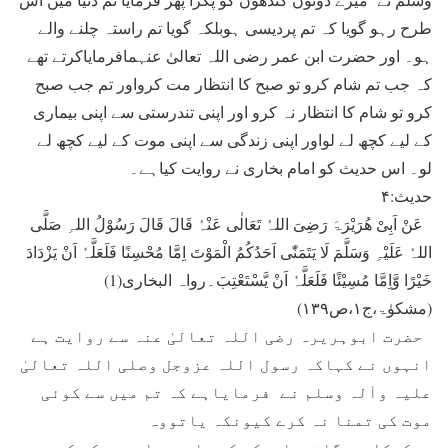
طرح رہو گویا کہ تم پردیسی ہوبلکہ گویا تم راستہ چلنے والے
ہو۔ اور حضرت ابن عمر رضی اللہ تعالیٰ عنہمافرمایاکرتے تھے
کہ جب تم شام کرو تو صبح کا انتظار مت کرواور تم جب صبح
کرو تو شام کا انتظار نہ کرو اور اپنی تندرستی سے اپنی بیماری
کے لیے کچھ لے لواور اپنی زندگی سے اپنی موت کے لیے کچھ لے
لو۔ اس حدیث کو امام بخاری نے روایت کیاہے۔
حدیث:۴
عَنْ اَبِیْ ھُرَیْرَۃَ رَضِیَ اللہُ تَعَالٰی عَنْہُ قَالَ قَالَ رَسُوْلُ اللہِ صَلَّی
اللہُ عَلَیْہِ وَسَلَّمَ لَا یَتَمَنّٰی اَحَدُکُمُ الْمَوْتَ اِمَّا مُحْسِنًا فَلَعَلَّہٗ اَنْ یَزْدَادَ
خَیْرًا وَّاِمَّا مُسِیْئًا فَلَعَلَّہٗ اَنْ یَّسْتَعْتِبَ۔رواہ البخاری(1)
(مشکوٰۃ،ج۱،ص۱۳۹)
حضرت ابوہریرہ رضی اللہ تعالیٰ عنہ سے روایت ہے
انہوں نے کہاکہ رسول اللہ عزوجل وصلی اللہ تعالیٰ
علیہ واٰلہ وسلم نے فرمایاہے کہ تم میں سے کوئی
موت کی تمنا نہ کرے کیونکہ یاتووہ
نیکوکارہوگاتوشایدکہ کچھ اورزیادہ نیکی کرے