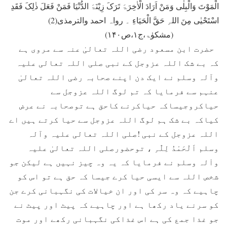
الْمَوْتَ وَالْبِلٰی وَمَنْ اَرَادَ الْاٰخِرَۃَ تَرَکَ زِیْنَۃَ الدُّنْیَا فَمَنْ فَعَلَ ذٰلِکَ فَقَدِ
اسْتَحْیٰی مِنَ اللہِ حَقَّ الْحَیَاءِ ۔ رواہ احمد والترمذی(2)
(مشکوٰۃ،ج۱،ص۱۴۰)
حضرت ابن مسعود رضی اللہ تعالیٰ عنہ سے مروی ہے
کہ بے شک اللہ عزوجل کے نبی صلی اللہ تعالی علیہ
وآلہ وسلم نے ایک دن اپنے صحابہ رضی اللہ تعالیٰ
عنہم سے فرمایا کہ تم لوگ اللہ عزوجل سے
حیاکروجیساکہ حیاکرنے کاحق ہے توصحابہ نے عرض
کیاکہ بے شک ہم لوگ اللہ عزوجل سے حیا کرتے ہیں اے
اللہ عزوجل کے نبی !صلی اللہ تعالی علیہ وآلہ
وسلم اَلْحَمْدُ لِلّٰہِ ، توحضورصلی اللہ تعالیٰ علیہ
واٰلہ وسلم نے فرمایا کہ یہ وہ چیز نہیں ہے لیکن جو
شخص اللہ سے ایسی حیا کرے جیسا کہ حق ہے تو اس کو
چاہیے کہ وہ سر کی اور ان خیالات کی نگہبانی کرے جن
کو سرنے یاد رکھا ہے اور چاہیے کہ پیٹ اور پیٹ نے
جو غذا جمع کی ہے اس غذاکی نگہبانی رکھے اور موت