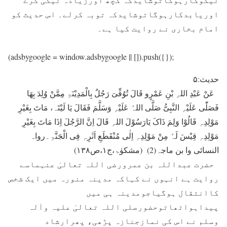
اوریابدکارہوگاتوشایدکہ توبہ کرلے۔ اس حدیث کو
امام بخاری نے روایت کیا ہے۔
(adsbygoogle = window.adsbygoogle || []).push({});
حدیث:۵
عَنْ عَبْدِ اللہِ بْنِ عَمْرٍو قَالَ تُوُفِّیَ رَجُلٌ بِالْمَدِیْنَۃِ مِمَّنْ وُلِدَ بِھَا
فَصَلّٰی عَلَیْہِ النَّبِیُّ صَلَّی اللہُ عَلَیْہِ وَسَلَّمَ فَقَالَ یَا لَیْتَہ، مَاتَ بِغَیْرِ
مَوْلِدِہٖ قَالُوْا وَلِمَ ذَاکَ یَارَسُوْلَ اللہِ قَالَ اِنَّ الرَّجُلَ اِذَا مَاتَ بِغَیْرِ
مَوْلِدِہٖ قِیْسَ لَہٗ مِنْ مَوْلِدِہٖ اِلٰی مُنْقَطَعِ اَثَرِہٖ فِی الْجَنَّۃِ۔رواہ
النسائی وا بن ماجہ(2) (مشکوٰۃ،ج۱،ص۱۳۸)
حضرت عبداللہ بن عمرورضی اللہ تعالیٰ عنہماسے
روایت ہے انہوں نے کہاکہ مدینہ منورہ میں ایک شخص
کاانتقال ہوگیاجومدینہ ہی میں
پیداہواتھاتوحضورصلی اللہ تعالیٰ علیہ واٰلہ
وسلم نے اس کی نمازجنازہ پڑھی، پھرارشاد