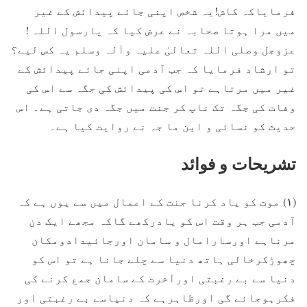
فرمایاکہ کاش!یہ شخص اپنی جائے پیدائش کے غیر
میں مرا ہوتا صحابہ نے عرض کیا کہ یارسول اللہ !
عزوجل وصلی اللہ تعالیٰ علیہ واٰلہ وسلم یہ کس لیے؟
تو ارشاد فرمایا کہ جب آدمی اپنی جائے پیدائش کے
غیر میں مرتاہے تو اس کی پیدائش کی جگہ سے اس کی
وفات کی جگہ تک ناپ کر جنت میں جگہ دی جاتی ہے۔ اس
حدیث کو نسائی و ابن ما جہ نے روایت کیا ہے۔
تشریحات و فوائد
(۱) موت کو یاد کرنا جنت کے اعمال میں سے یوں ہے کہ
آدمی جب ہر وقت اس کو یادرکھے گاکہ مجھے ایک دن
مرناہے اورسارامال و سامان اورجائیدادومکان
چھوڑکرخالی ہاتھ دنیا سے چلے جانا ہے تو اس کو
دنیا سے بے رغبتی اورآخرت کے سامان جمع کرنے کی
فکرہوجائے گی اورظاہرہے کہ دنیاسے بے رغبتی اور