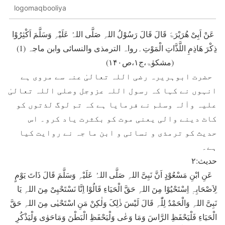
logomaqbooliya
عَنْ اَبِیْ ھُرَیْرَۃَ قَالَ قَالَ رَسُوْلُ اللہِ صَلَّی اللہُ عَلَیْہِ وَسَلَّمَ اَکْثِرُوْا
ذِکْرَ ھَاذِمِ اللَّذَّاتِ الْمَوْتِ۔رواہ الترمذی والنسائی وابن ماجہ (1)
(مشکوٰۃ،ج۱،ص۱۴۰)
حضرت ابوہریرہ رضی اللہ تعالیٰ عنہ سے مروی ہے
انہوں نے کہا کہ رسول اللہ عزوجل وصلی اللہ تعالیٰ
علیہ واٰلہ وسلم نے فرمایا ہے کہ تم لوگ لذتوں کو
کاٹ دینے والی یعنی موت کو بکثرت یاد کرو۔ اس
حدیث کو ترمذی و نسائی و ابن ما جہ نے روایت کیا
ہے۔
حدیث:۲
عَنِ ابْنِ مَسْعُوْدٍ اَنَّ نَبِیَّ اللہِ صَلَّی اللہُ عَلَیْہِ وَسَلَّمَ قَالَ ذَاتَ یَوْمٍ
لِاَصْحَابِہٖ اِسْتَحْیُوْا مِنَ اللہِ حَقَّ الْحَیَاءِ قَالُوْا اِنَّا نَسْتَحْیِیْ مِنَ اللہِ یَا
نَبِیَّ اللہِ وَالْحَمْدُ لِلّٰہِ قَالَ لَیْسَ ذٰلِکَ وَلٰکِنْ مَنِ اسْتَحْیٰی مِنَ اللہِ حَقَّ
الْحَیَاءِ فَلْیَحْفَظِ الرَّاسَ وَمَا وَعٰی وَلْیَحْفَظِ الْبَطْنَ وَمَاحَوٰی وَلْیَذْکُرِ