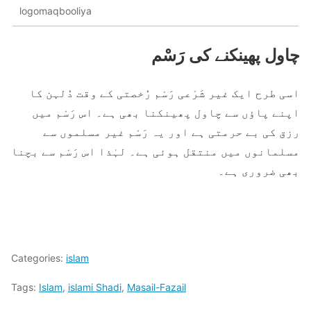
logomaqbooliya
چاول پھینکنے کی رَسْم
اسی طرح ایک غیر شَرْعی رَسْم رُخصتی کے وقت دُلہن کا
اپنے پاؤں سے چاول پھینکنا بھی ہے۔ اس رَسْم میں
رزق کی بے حرمتی ہے اور یہ رَسْم غیر مسلموں سے
مسلمانوں میں منتقل ہوئی ہے۔ لہٰذا اس رَسْم سے بچنا
بھی ضروری ہے۔
Categories:
islam
Tags:
Islam
,
islami Shadi
,
Masail-Fazail