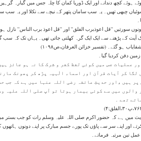
وٹے ہوئے کچھ دندانے اور ایک ڈوریا کمان کا چلہ جس میں گیارہ گرہیں
سوئیاں چبھی تھیں۔ یہ سب سامان پتھر کے نیچے سے نکلا اور یہ سب س
۔
نوں سورتیں ”قل اعوذبرب الفلق” اور ”قل اعوذ برب الناس” نازل ہو
یک آیت کے پڑھنے سے ایک ایک گرہ کھلتی جاتی تھی۔ یہاں تک کہ سب 
فایاب ہو گئے۔ (تفسیر خزائن العرفان،ص۱۰۹۸)
زمین دفن کردیا گیا۔
ور عملیات جس میں کوئی لفظ کفر و شرک کا نہ ہو جائز ہیں
 لگا کر آیات قرآن اور اسماء الٰہیہ پڑھ کر پھونک مارن
پر ہیں ،اور حدیثِ عائشہ رضی اللہ عنہا میں ہے کہ جب ح
 والوں میں سے کوئی بیمار ہوتا تو آپ صلی اللہ علیہ و
اتے تھے ۔
 میں ہے کہ حضور اکرم صلی اللہ علیہ وسلم رات کو جب بستر مبارک
رتے اور اپنے سر سے پاؤں تک پورے جسم مبارک پر اپنے دونوں ہاتھوں کو
عمل تین مرتبہ فرماتے۔