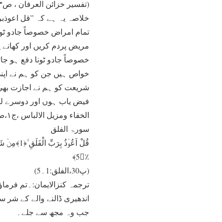
(تفسیر خزائن العرفان ، ص۷۶۳،پ۳۰،الناس:۶)
خلاصہ یہ ہے کہ ”قل اعوذبرب
تمام امراض خصوصاً جادو ٹونے
مریض پردم کریں اور کھانے پا
خصوصاً جادو ٹونا دفع ہو 
خواص ہیں جن کو ہم نے اپنی
شریعت کو ہم نے اجازت بھی 
فیض یاب ہوں اور دوسرے لوگوں 
الخفاء ومزیل الالباس ،ج۱،ص۳۴۸،رقم الحدیث ۱۲۵۲) یعنی بہترین آدمی وہ ہے جو لوگوں کو نفع پہنچائے۔ واللہ تعالٰی اعلم۔
سورۃ الفلق
٪﴿5﴾
(پ30،الفلق:1۔5)
ترجمہ کنزالایمان:۔تم فرما
اندھیری ڈالنے والے کے شر 
جب وہ مجھ سے جلے۔