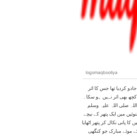
logomaqbooliya
دو کردیا تھا جس کا اثر
کچھ بھی اثر نہیں ہو سکا۔
لہ صلی اللہ علیہ وسلم
وئیں میں ایک پتھر کے نیچے
ا پانی نکال کر پتھر اٹھایا
ے موئے مبارک جو کنگھی