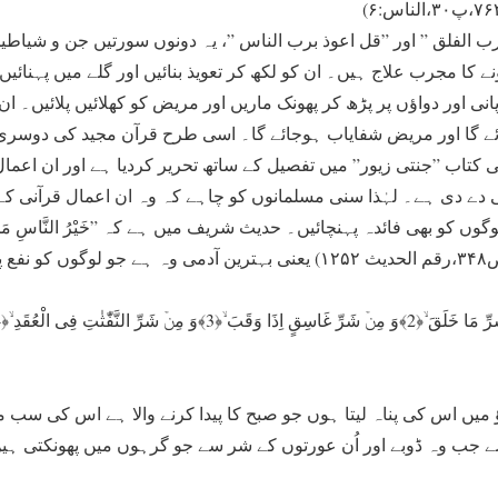
 الفلق ” اور ”قل اعوذ برب الناس ”، یہ دونوں سورتیں جن و شیاطین
 کا مجرب علاج ہیں۔ ان کو لکھ کر تعویذ بنائیں اور گلے میں پہنائیں۔ 
نی اور دواؤں پر پڑھ کر پھونک ماریں اور مریض کو کھلائیں پلائیں۔ ان
جائے گا اور مریض شفایاب ہوجائے گا۔ اسی طرح قرآن مجید کی دوس
 کتاب ”جنتی زیور” میں تفصیل کے ساتھ تحریر کردیا ہے اور ان اعما
دے دی ہے۔ لہٰذا سنی مسلمانوں کو چاہے کہ وہ ان اعمال قرآنی کے 
کو بھی فائدہ پہنچائیں۔ حدیث شریف میں ہے کہ ”خَیْرُ النَّاسِ مَنْ یَ
ؤ میں اس کی پناہ لیتا ہوں جو صبح کا پیدا کرنے والا ہے اس کی سب
سے جب وہ ڈوبے اور اُن عورتوں کے شر سے جو گرہوں میں پھونکتی ہی