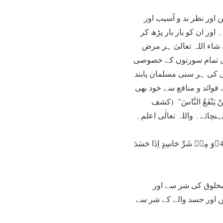
 اور نظر بد و آسیب اور
اور ان کو بار بار پڑھ کر
 شاء اللہ تعالیٰ ہر مرض
ری تمام سورتوں کے خصوصی
ل کی ہر سنی مسلمان پابند
فوائد و منافع سے خود بھی
نْفَعُ النَّاسَ” (کشف
قُلْ اَعُوۡذُ بِرَبِّ الْفَلَقِ ۙ﴿1﴾مِنۡ شَرِّ مَا خَلَقَ ۙ﴿2﴾وَ مِنۡ شَرِّ غَاسِقٍ اِذَا وَقَبَ ۙ﴿3﴾وَ مِنۡ شَرِّ النَّفّٰثٰتِ فِی الْعُقَدِ ۙ﴿4﴾وَ مِنۡ شَرِّ حَاسِدٍ اِذَا حَسَدَ
 مخلوق کی شر سے اور
ں اور حسد والے کے شر سے