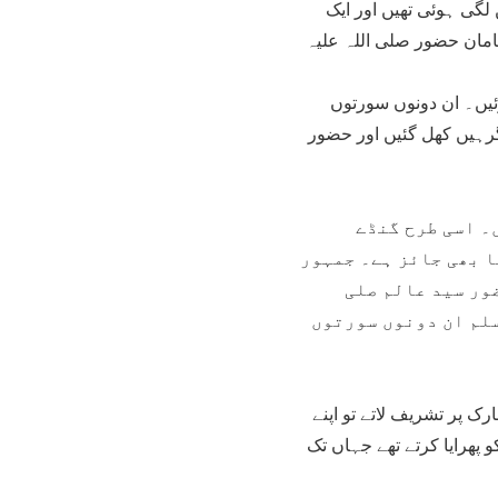
 لگی ہوئی تھیں اور ایک
امان حضور صلی اللہ علیہ
ئیں۔ ان دونوں سورتوں
گرہیں کھل گئیں اور حضور
۔ اسی طرح گنڈے
ا بھی جائز ہے۔ جمہور
ضور سید عالم صلی
سلم ان دونوں سورتوں
 پر تشریف لاتے تو اپنے
 پھرایا کرتے تھے جہاں تک