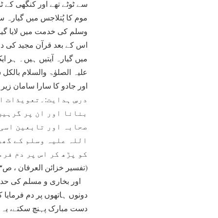
سے ٹوٹے تھے اور کنگھی کے ٹ
موم کا پُتلاجس میں گیارہ 
وسلم کی خدمت میں لایا گیا
اس کے بعد قرآن مجید کی دو
میں گیارہ آیتیں ہیں۔ ہر ا
علیہ الصلوٰۃ والسلام بالکل ش
اور جادو کا سارا سامان زیر 
درسِ ہدایت:۔تعویذات ا
بنانا اور ان پر گرہیں
صحابہ اور تابعین اسی 
اللہ علیہ وسلم کے گھر
کو پڑھ کر اس پر دم فرم
(تفسیر خزائن العرفان ، ص۷۶۳،پ۳۰،الفلق:۴)
اور بخاری و مسلم کی حدیث
دونوں ہاتھوں پر دم فرمایا ک
دست مبارک پہنچ سکتے، یہ 