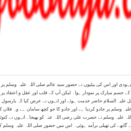
ہودی اور اس کی بیٹیوں نے حضور سید عالم صلی اللہ علیہ وسلم پر جا
ے جسم مبارک پر نمودار ہوا۔ لیکن آپ کے قلب اور عقل و اعتقاد پر 
 علیہ السلام حاضر خدمت ہوئے اور انہوں نے عرض کیا کہ یارسول ال
لیہ وسلم پر جادو کردیا ہے اور جادو کا جو کچھ سامان ہے وہ فلاں کن
لہ علیہ وسلم نے حضرت علی رضی اللہ عنہ کو بھیجا۔ انہوں نے کنوئیں ک
 گابھے کی تھیلی برآمد ہوئی۔ اس میں حضور صلی اللہ علیہ وسلم ک