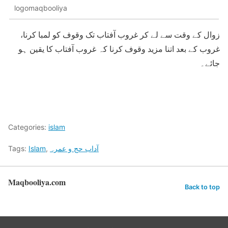
logomaqbooliya
زوال کے وقت سے لے کر غروب آفتاب تک وقوف کو لمبا کرنا،
غروب کے بعد اتنا مزید وقوف کرنا کہ غروب آفتاب کا یقین ہو
جائے۔
Categories:
islam
Tags:
Islam
,
آداب حج و عمرہ
Maqbooliya.com
Back to top