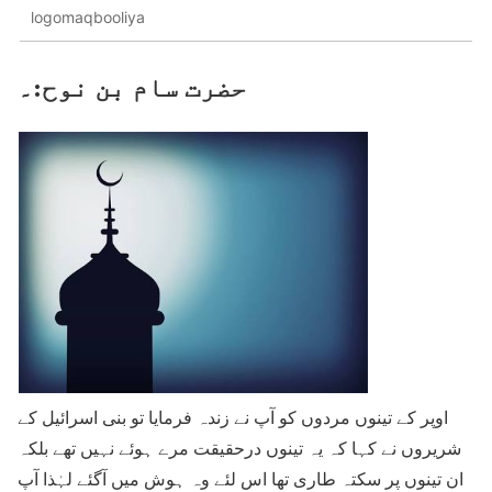
logomaqbooliya
حضرت سام بن نوح:۔
اوپر کے تینوں مردوں کو آپ نے زندہ فرمایا تو بنی اسرائیل کے
شریروں نے کہا کہ یہ تینوں درحقیقت مرے ہوئے نہیں تھے بلکہ
ان تینوں پر سکتہ طاری تھا اس لئے وہ ہوش میں آگئے لہٰذا آپ