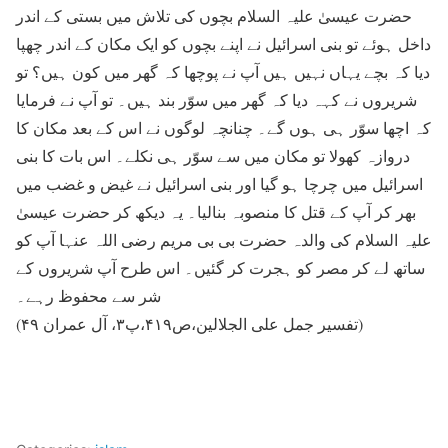
حضرت عیسیٰ علیہ السلام بچوں کی تلاش میں بستی کے اندر
داخل ہوئے تو بنی اسرائیل نے اپنے بچوں کو ایک مکان کے اندر چھپا
دیا کہ بچے یہاں نہیں ہیں آپ نے پوچھا کہ گھر میں کون ہیں؟ تو
شریروں نے کہہ دیا کہ گھر میں سوّر بند ہیں۔ تو آپ نے فرمایا
کہ اچھا سوّر ہی ہوں گے۔ چنانچہ لوگوں نے اس کے بعد مکان کا
دروازہ کھولا تو مکان میں سے سوّر ہی نکلے۔ اس بات کا بنی
اسرائیل میں چرچا ہو گیا اور بنی اسرائیل نے غیض و غضب میں
بھر کر آپ کے قتل کا منصوبہ بنالیا۔ یہ دیکھ کر حضرت عیسیٰ
علیہ السلام کی والدہ حضرت بی بی مریم رضی اللہ عنہا آپ کو
ساتھ لے کر مصر کو ہجرت کر گئیں۔ اس طرح آپ شریروں کے
شر سے محفوظ رہے۔
(تفسیر جمل علی الجلالین،ص۴۱۹،پ۳، آل عمران ۴۹)