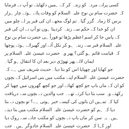
کسی پرانے مردہ کو زندہ کر کے ہمیں دکھایئے تو آپ نے فرمایا
کہ حضرت سام بن نوح علیہ السلام کو وفات پائے ہوئے چار ہزار
برس کا زمانہ گزر گیا۔ تم لوگ مجھے ان کی قبر پر لے چلو میں
ان کو خدا کے حکم سے زندہ کردیتا ہوں تو آپ نے ان کی قبر
کے پاس جا کر اسم اعظم پڑھا تو فوراً ہی حضرت سام بن نوح
علیہ السلام قبر سے زندہ ہو کر نکل آئے اور گھبرائے ہوئے پوچھا
کہ قیامت قائم ہو گئی؟ پھر وہ حضرت عیسیٰ علیہ السلام پر
ایمان لائے پھر تھوڑی دیر بعد ان کا انتقال ہو گیا۔
جو کھایا اور چھپایا اس کو بتا دیا:۔حدیث شریف میں ہے کہ
حضرت عیسیٰ علیہ السلام اپنے مکتب میں بنی اسرائیل کے بچوں
کو ان کے ماں باپ جو کچھ کھاتے اور جو کچھ گھروں میں چھپا کر
رکھتے وہ سب بتا دیا کرتے تھے۔ جب والدین نے بچوں سے دریافت
کیا کہ تمہیں ان باتوں کی کیسے خبر ہوتی ہے؟ تو بچوں نے بتا
دیا کہ ہم کو حضرت عیسیٰ علیہ السلام مکتب میں بتا دیتے
ہیں۔ یہ سن کر ماں باپ نے بچوں کو مکتب جانے سے روک دیا
اور کہا کہ حضرت عیسیٰ علیہ السلام جادوگر ہیں۔ جب