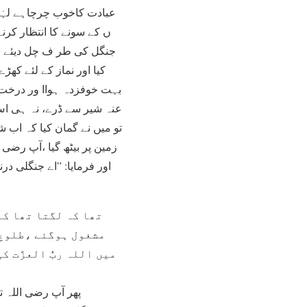
عبادت کاخوب چرچاہے لہٰذا
ں کے سونے کا انتظار کرن
جنگل کی طر ف چل دیئے ۔ م
کیا اور نماز کے لئے کھڑ
بہت خوفزدہ ہواا ور درخت پ
عنہ شیر سے ڈرے، نہ ہی اس
تو میں نے گمان کیا کہ اب شی
زمین پر بیٹھ گیا ،آپ رضی 
اور فرمایا: ”اے جنگلی در
تھا کہ لگتا تھا کہ
مشغول ہوگئے ،طلوعِ
میں اللہ ربُّ العزَّت
پھر آپ رضی اللہ تع