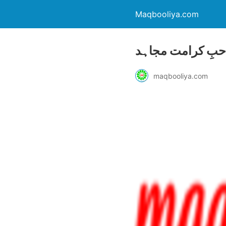
Maqbooliya.com
حبِ کرامت مجاہد
maqbooliya.com