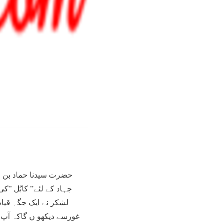
حضرت سیدنا حماد بن جع
جہاد کے لئے” کابُل ”
لشکر نے ایک جگہ قیام
غورسے دیکھو ں گاکہ آپ ر