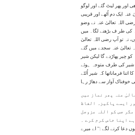
 اور پھر لیٹ گئے اور لوگو
نہ ایک دم اُٹھے اور قریبی
ضی اللہ تعالیٰ عنہ نے وضو
عنہ کی طر ف بڑھنے لگا۔ میں
 نہ تو آپ رضی اللہ تعالیٰ
تعالیٰ عنہ سجدے میں گئے
 کو چیر پھاڑدے گا لیکن شیر
بعد شیر کی طرف متوجہ ہوئے
تنا فرماناتھا کہ شیر اُلٹے
 خوفناک آواز سے دھاڑ رہا
الیٰ عنہ پھر نماز میں
ور ایسے پاکیزہ الفاظ
 مگر جس کو اللہ عزوجل
ے اپنا خاص کرم کرے ۔
یوں دعا کرنے لگے :” اے میرے