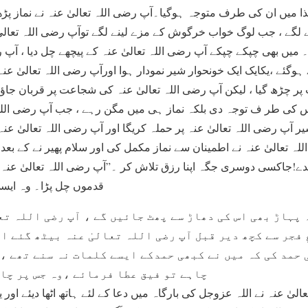
 میں ان کی طرف متوجہ ہوگیا۔آپ رضی اللہ تعالیٰ عنہ نے نماز پڑھی
ے لگے ، جب لوگ خواب خرگوش کے مزے لینے لگے توآپ رضی اللہ تعالیٰ ع
یں بھی چپکے چپکے آپ رضی اللہ تعالیٰ عنہ کے پیچھے چل دیا ، آپ ر
ے ہوگئے ،یکایک ایک خونحوار شیر نمودار ہوا اورآپ رضی اللہ تعالیٰ 
ر چڑھ گیا ، لیکن آپ رضی اللہ تعالیٰ عنہ کی شجاعت پر قربان جاؤں،
 کی طر ف توجہ دی بلکہ نماز ہی میں مگن رہے ، جب آپ رضی اللہ 
ر آپ رضی اللہ تعالیٰ عنہ پر حملہ کریگا اور آپ رضی اللہ تعالیٰ عنہ
اللہ تعالیٰ عنہ نے اطمینان سے نماز مکمل کی اور سلام پھیر نے کے 
ندے!جاکسی دوسری جگہ اپنا رزق تلاش کر ۔”آپ رضی اللہ تعالیٰ عنہ کا ا
قدموں چل پڑا۔ وہ ایسی
 پہاڑ بھی اس کی دھاڑ سے پھٹ جائیں گے ، آپ رضی اللہ تع
 فجر سے کچھ دیر قبل آپ رضی اللہ تعالیٰ عنہ بیٹھ گئے ا
 کی حمد کی کہ میں نے کبھی حمدکے ایسے کلمات نہ سنے تھے ،
چاہے تو فیق عطا فرمائے ،وہ جس پر چاہ
الیٰ عنہ نے اللہ عزوجل کی بارگاہ میں دعا کے لئے ہاتھ اٹھا دیئے اور 