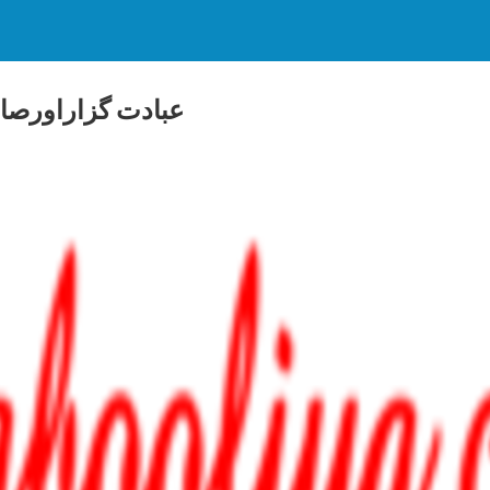
عبادت گزاراورصا