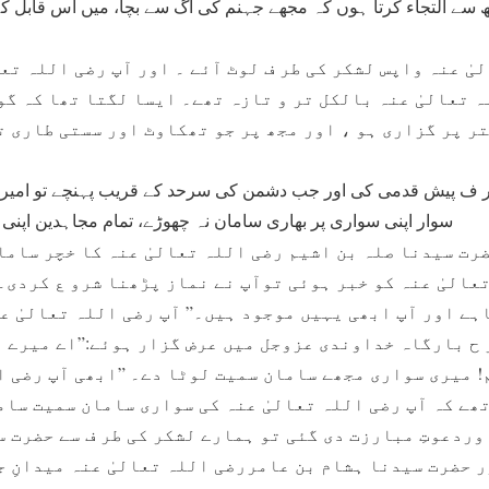
 سے التجاء کرتا ہوں کہ مجھے جہنم کی آگ سے بچا، میں اس قابل 
یٰ عنہ واپس لشکر کی طر ف لوٹ آئے ۔ اور آپ رضی اللہ تعا
ہ تعالیٰ عنہ بالکل تر و تازہ تھے۔ ایسا لگتا تھا کہ گو
ر پر گزاری ہو ، اور مجھ پر جو تھکاوٹ اور سستی طاری ت
ف پیش قدمی کی اور جب دشمن کی سرحد کے قریب پہنچے تو امیر لش
سوار اپنی سواری پر بھاری سامان نہ چھوڑے، تمام مجاہدین اپنی
رت سیدنا صلہ بن اشیم رضی اللہ تعالیٰ عنہ کا خچر ساما
عالیٰ عنہ کو خبر ہوئی توآپ نے نماز پڑھنا شرو ع کردی۔ 
ے اور آپ ابھی یہیں موجود ہیں۔” آپ رضی اللہ تعالیٰ عن
 ح بارگاہ خداوندی عزوجل میں عرض گزار ہوئے:”اے میرے 
! میری سواری مجھے سامان سمیت لوٹا دے۔ ”ابھی آپ رضی ا
ھے کہ آپ رضی اللہ تعالیٰ عنہ کی سواری سامان سمیت سام
وردعوتِ مبارزت دی گئی تو ہمارے لشکر کی طر ف سے حضرت س
ر حضرت سیدنا ہشام بن عامررضی اللہ تعالیٰ عنہ میدانِ 