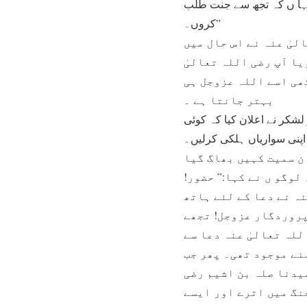
کہا ں کہ تجھ سے جنت طلب
کروں۔”
لیٰ عنہ نے اس حال میں
یا آپ رضی اللہ تعالیٰ
ھی اسے اللہ عزوجل ہی
بہتر جانتا ہے ۔
کر نے اعلان کیا کہ کوئی
 اپنی سواریاں ہلکی کرلیں۔
ن سمیت کہیں بھاگ گیا
لوگو ں نے کہا:” حضور!
ہ نے دعا کے لئے ہاتھ
پروردگار عزوجل! تجھے
للہ تعالیٰ عنہ دعا سے
نے موجود تھی۔ پھر جب
یدنا صلہ بن اشیم رضی
جنگ میں اترے اور ایسے