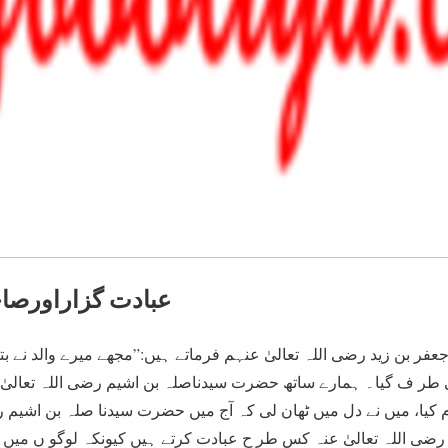
عبادت گزاراورصا
فر بن زید رضی اللہ تعالیٰ عنہم فرماتے ہیں:”مجھے میرے والد نے بتا
کی طر ف گیا۔ ہمارے ساتھ حضرت سیدناصلہ بن اشیم رضی اللہ تعالیٰ 
 کیا، میں نے دل میں ٹھان لی کہ آج میں حضرت سیدنا صلہ بن اشیم ر
ضی اللہ تعالیٰ عنہ کس طر ح عبادت کرتے ہیں کیونکہ لوگو ں میں آ