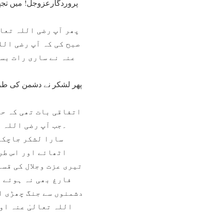
پروردگارعزوجل! میں تجھ
پھر آپ رضی اللہ تعال
صبح کی کہ آپ رضی الل
عنہ نے ساری رات بست
پھر لشکر نے دشمن کی طر 
اتفاقی بات تھی کہ حض
۔جب آپ رضی اللہ ت
سارا لشکر جاچکاہ
اٹھائے اور اس طر
تیری عزت وجلال کی قسم
فارغ بھی نہ ہوئے ت
دشمنوں سے جنگ چھڑی ا
اللہ تعالیٰ عنہ او