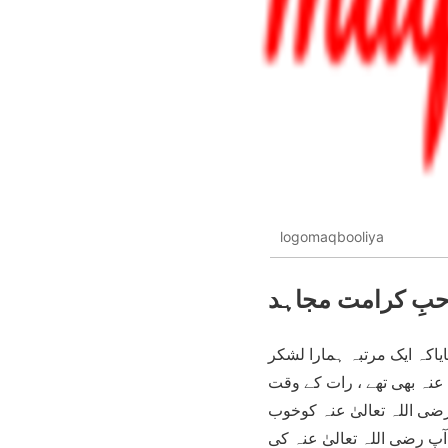
logomaqbooliya
حبِ کرامت مجاہد
یاکہ ایک مرتبہ ہمارا لشکر
عنہ بھی تھے ، رات کے وقت
ضی اللہ تعالیٰ عنہ کوخوب
پ رضی اللہ تعالیٰ عنہ کی