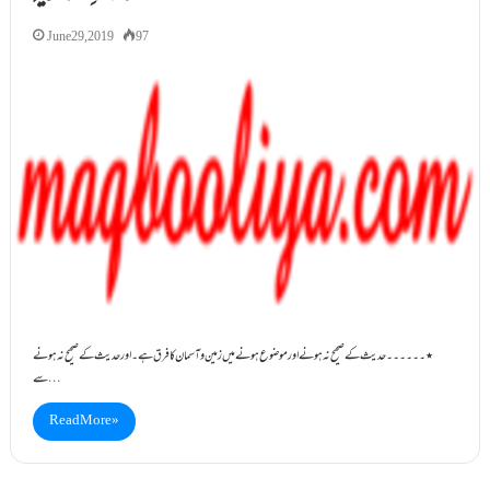
June 29, 2019
97
٭۔۔۔۔۔۔حدیث کے صحیح نہ ہونے اور موضوع ہونے میں زمین وآسمان کا فرق ہے۔اور حدیث کے صحیح نہ ہونے
سے…
Read More »