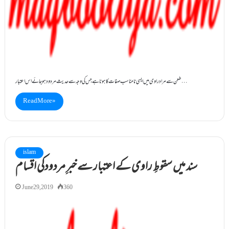
طعن سے مراد راوی میں ایسی نامناسب صفات کا ہونا ہے جس کی وجہ سے حدیث مردود ہوجائے اس اعتبار…
Read More »
islam
سند میں سقوطِ راوی کے اعتبار سے خبرِ مردودکی اقسام
June 29, 2019
360