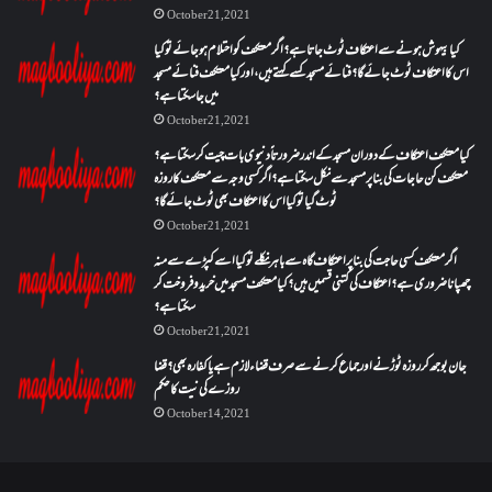
October 21, 2021
کیا بیہوش ہونے سے اعتکاف ٹوٹ جاتا ہے؟ اگر معتکف کو احتلام ہو جائے تو کیا
اس کا اعتکاف ٹوٹ جائے گا؟فنائے مسجد کسے کہتے ہیں ، اور کیا معتکف فنائے مسجد
میں جا سکتا ہے؟
October 21, 2021
کیا معتکف اعتکاف کے دوران مسجد کے اندر ضرورتاً دنیوی بات چیت کر سکتا ہے؟
معتکف کن حاجات کی بنا پر مسجد سے نکل سکتا ہے؟ اگر کسی وجہ سے معتکف کا روزہ
ٹوٹ گیا تو کیا اس کا اعتکاف بھی ٹوٹ جائے گا؟
October 21, 2021
اگر معتکف کسی حاجت کی بنا پر اعتکاف گاہ سے باہر نکلے تو کیا اسے کپڑے سے منہ
چھپانا ضروری ہے؟اعتکاف کی کتنی قسمیں ہیں؟کیا معتکف مسجد میں خرید و فروخت کر
سکتا ہے؟
October 21, 2021
جان بوجھ کر روزہ ٹوڑنے اور جماع کرنے سے صرف قضاء لازم ہے یا کفارہ بھی؟ قضا
روزے کی نیت کا حکم
October 14, 2021