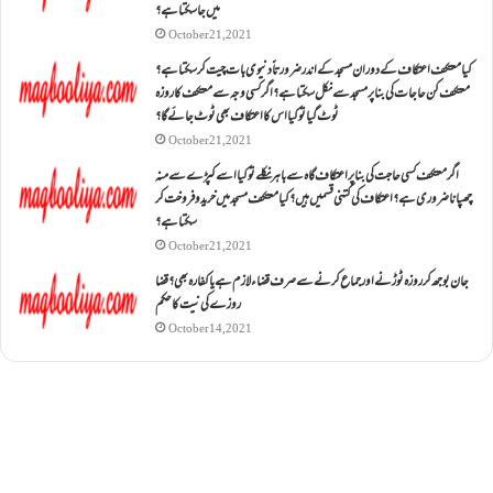
میں جا سکتا ہے؟
October 21, 2021
کیا معتکف اعتکاف کے دوران مسجد کے اندر ضرورتاً دنیوی بات چیت کر سکتا ہے؟
معتکف کن حاجات کی بنا پر مسجد سے نکل سکتا ہے؟ اگر کسی وجہ سے معتکف کا روزہ
ٹوٹ گیا تو کیا اس کا اعتکاف بھی ٹوٹ جائے گا؟
October 21, 2021
اگر معتکف کسی حاجت کی بنا پر اعتکاف گاہ سے باہر نکلے تو کیا اسے کپڑے سے منہ
چھپانا ضروری ہے؟اعتکاف کی کتنی قسمیں ہیں؟کیا معتکف مسجد میں خرید و فروخت کر
سکتا ہے؟
October 21, 2021
جان بوجھ کر روزہ ٹوڑنے اور جماع کرنے سے صرف قضاء لازم ہے یا کفارہ بھی؟ قضا
روزے کی نیت کا حکم
October 14, 2021