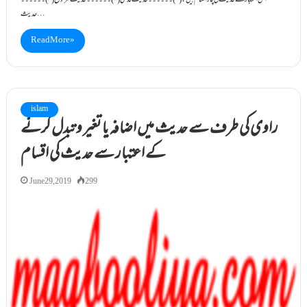
اس اعتبار سے حدیث کی چار اقسام ہیں: (۱)۔۔۔۔۔۔حدیث قدسی (۲)۔۔۔۔۔۔حدیث مرفوع (۳)۔۔۔۔۔۔
حدیث…
Read More »
islam
راوی کی طرف سے حدیث میں اضافہ یا تغیر وتبدل کرنے
کے اعتبار سے حدیث کی اقسام
June 29, 2019
299