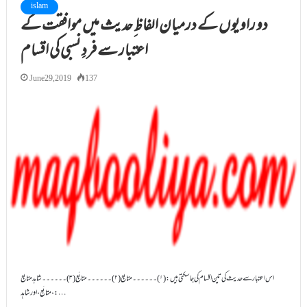
islam
دو راویوں کے درمیان الفاظ ِحدیث میں موافقت کے
اعتبار سے فردِ نسبی کی اقسام
June 29, 2019
137
اس اعتبار سے حدیث کی تین اقسام کی جاسکتی ہیں: (۱)۔۔۔۔۔۔ متابِع (۲)۔۔۔۔۔۔ متابَع(۳)۔۔۔۔۔۔ شاہد متابِع
،متابَع ، اور شاہِد:…