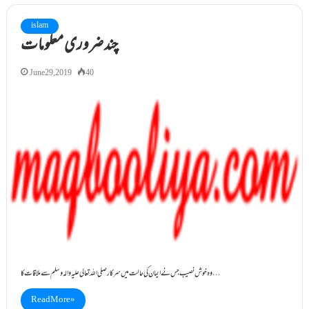
islam
چند ضروری معلومات
June 29, 2019
40
وہ خوش نصیب جس نے ایمان کی حالت میں سرکارصلی اللہ تعالی علیہ والہ وسلم سے ملاقات کا…
Read More »