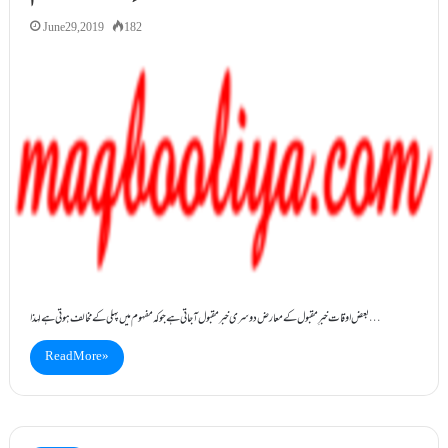
June 29, 2019
182
بعض اوقات خبرِ مقبول کے معارض دوسری خبر مقبول آجاتی ہے جوکہ مفہوم میں پہلی کے مخالف ہوتی ہے لہذا…
Read More »