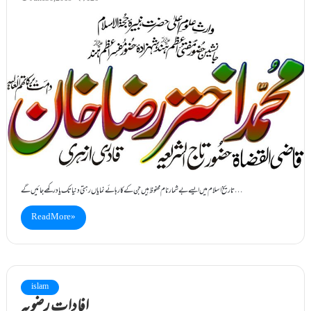
تاریخ اسلام میں ایسے بے شمار نام محفوظ ہیں جن کے کارہائے نمایاں رہتی دنیا تک یاد رکھے جائیں گے…
Read More »
islam
افاداتِ رضویہ