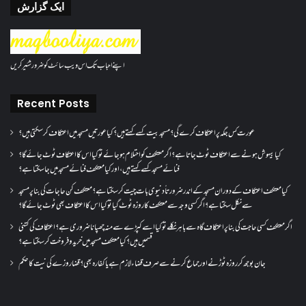
ایک گزارش
اپنے احباب تک اس ویب سائٹ کو ضرور شئیر کریں
Recent Posts
عورت کس جگہ پر اعتکاف کرے گی؟مسجد بیت کسے کہتے ہیں؟کیا عورتیں مسجد میں اعتکاف کر سکتی ہیں؟
کیا بیہوش ہونے سے اعتکاف ٹوٹ جاتا ہے؟ اگر معتکف کو احتلام ہو جائے تو کیا اس کا اعتکاف ٹوٹ جائے گا؟
فنائے مسجد کسے کہتے ہیں ، اور کیا معتکف فنائے مسجد میں جا سکتا ہے؟
کیا معتکف اعتکاف کے دوران مسجد کے اندر ضرورتاً دنیوی بات چیت کر سکتا ہے؟معتکف کن حاجات کی بنا پر مسجد
سے نکل سکتا ہے؟ اگر کسی وجہ سے معتکف کا روزہ ٹوٹ گیا تو کیا اس کا اعتکاف بھی ٹوٹ جائے گا؟
اگر معتکف کسی حاجت کی بنا پر اعتکاف گاہ سے باہر نکلے تو کیا اسے کپڑے سے منہ چھپانا ضروری ہے؟اعتکاف کی کتنی
قسمیں ہیں؟کیا معتکف مسجد میں خرید و فروخت کر سکتا ہے؟
جان بوجھ کر روزہ ٹوڑنے اور جماع کرنے سے صرف قضاء لازم ہے یا کفارہ بھی؟ قضا روزے کی نیت کا حکم