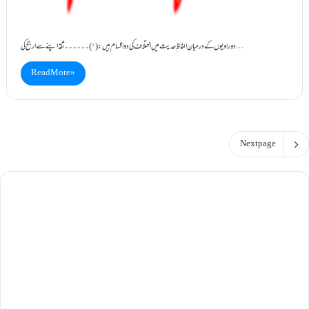
دو راویوں کے درمیان الفاظ ِحدیث میں اختلاف کی دو اقسام ہیں: (۱)۔۔۔۔۔۔ ثقہ اپنے سے ارجح کی…
Read More »
Next page