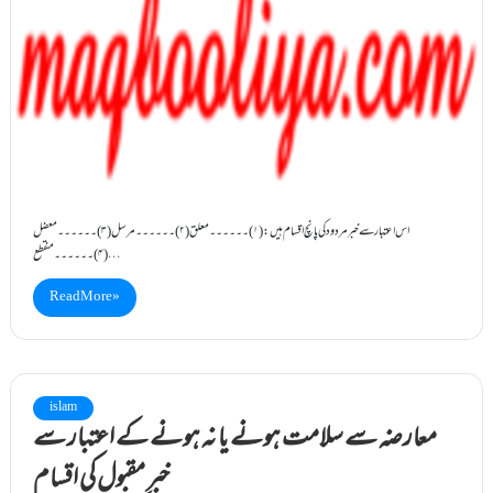
اس اعتبار سے خبر مردود کی پانچ اقسام ہیں: (۱)۔۔۔۔۔۔معلق (۲)۔۔۔۔۔۔مرسل (۳)۔۔۔۔۔۔معضل
(۴)۔۔۔۔۔۔منقطع …
Read More »
islam
معارضہ سے سلامت ہونے یا نہ ہونے کے اعتبار سے
خبرِ مقبول کی اقسام