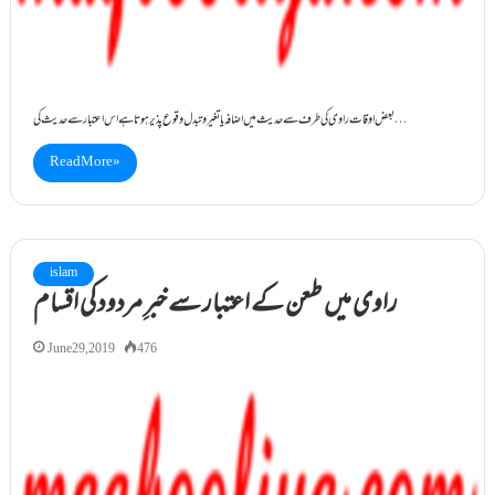
بعض اوقات راوی کی طرف سے حدیث میں اضافہ یا تغیر وتبدل وقوع پذیر ہوتاہے اس اعتبار سے حدیث کی…
Read More »
islam
راوی میں طعن کے اعتبار سے خبرِ مردود کی اقسام
June 29, 2019
476