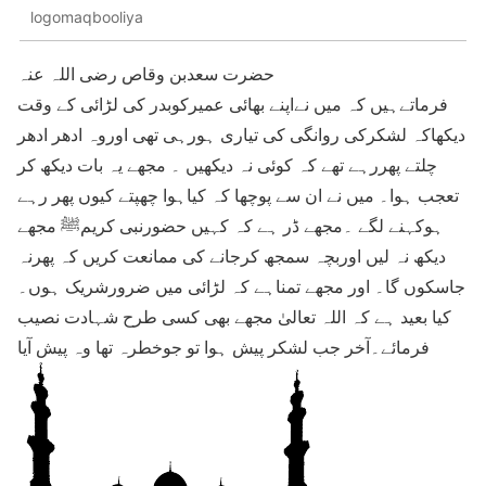
logomaqbooliya
حضرت سعدبن وقاص رضی اللہ عنہ
فرماتےہیں کہ میں نےاپنے بھائی عمیرکوبدر کی لڑائی کے وقت
دیکھاکہ لشکرکی روانگی کی تیاری ہورہی تھی اوروہ ادھر ادھر
چلتے پھررہے تھے کہ کوئی نہ دیکھیں ۔ مجھے یہ بات دیکھ کر
تعجب ہوا۔ میں نے ان سے پوچھا کہ کیاہوا چھپتے کیوں پھر رہے
ہوکہنے لگے ۔مجھے ڈر ہے کہ کہیں حضورنبی کریمﷺ مجھے
دیکھ نہ لیں اوربچہ سمجھ کرجانے کی ممانعت کریں کہ پھرنہ
جاسکوں گا۔ اور مجھے تمناہے کہ لڑائی میں ضرورشریک ہوں۔
کیا بعید ہے کہ اللہ تعالیٰ مجھے بھی کسی طرح شہادت نصیب
فرمائے۔آخر جب لشکر پیش ہوا تو جوخطرہ تھا وہ پیش آیا