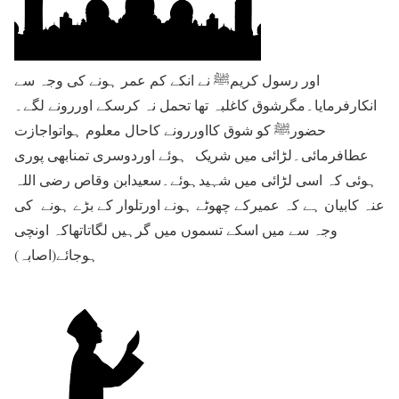
اور رسول کریمﷺ نے انکے کم عمر ہونے کی وجہ سے
انکارفرمایا۔مگرشوق کاغلبہ تھا تحمل نہ کرسکے اوررونے لگے۔
حضورﷺ کو شوق کااوررونے کاحال معلوم ہواتواجازت
عطافرمائی۔لڑائی میں شریک ہوئے اوردوسری تمنابھی پوری
ہوئی کہ اسی لڑائی میں شہیدہوئے۔سعیدابن وقاص رضی اللہ
عنہ کابیان ہے کہ عمیرکے چھوٹے ہونے اورتلوار کے بڑے ہونے کی
وجہ سے میں اسکے تسموں میں گرہیں لگاتاتھاکہ اونچی
ہوجائے(اصابہ)