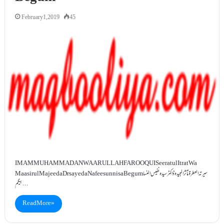
February 1, 2019
45
IMAM MUHAMMAD ANWAARULLAH FAROOQUI Seeratul Itrat Wa
Maasirul Majeeda Dr sayeda Nafeesunnisa Begum سیرتہ العطرۃ مآثرالمجیدہ ڈاکٹرسیدہ نفیس النسا
بیگم …
Read More »