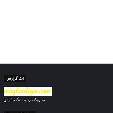
ایک گزارش
اپنے احباب تک اس ویب سائٹ کو ضرور شئیر کریں