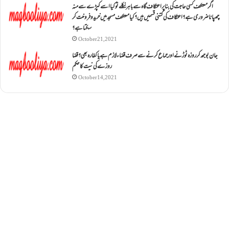
اگر معتکف کسی حاجت کی بنا پر اعتکاف گاہ سے باہر نکلے تو کیا اسے کپڑے سے منہ
چھپانا ضروری ہے؟اعتکاف کی کتنی قسمیں ہیں؟کیا معتکف مسجد میں خرید و فروخت کر
سکتا ہے؟
October 21, 2021
جان بوجھ کر روزہ ٹوڑنے اور جماع کرنے سے صرف قضاء لازم ہے یا کفارہ بھی؟ قضا
روزے کی نیت کا حکم
October 14, 2021