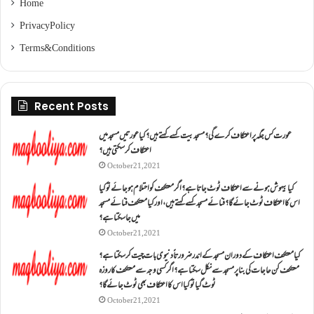
Home
Privacy Policy
Terms & Conditions
Recent Posts
عورت کس جگہ پر اعتکاف کرے گی؟مسجد بیت کسے کہتے ہیں؟کیا عورتیں مسجد میں
اعتکاف کر سکتی ہیں؟
October 21, 2021
کیا بیہوش ہونے سے اعتکاف ٹوٹ جاتا ہے؟ اگر معتکف کو احتلام ہو جائے تو کیا
اس کا اعتکاف ٹوٹ جائے گا؟فنائے مسجد کسے کہتے ہیں ، اور کیا معتکف فنائے مسجد
میں جا سکتا ہے؟
October 21, 2021
کیا معتکف اعتکاف کے دوران مسجد کے اندر ضرورتاً دنیوی بات چیت کر سکتا ہے؟
معتکف کن حاجات کی بنا پر مسجد سے نکل سکتا ہے؟ اگر کسی وجہ سے معتکف کا روزہ
ٹوٹ گیا تو کیا اس کا اعتکاف بھی ٹوٹ جائے گا؟
October 21, 2021