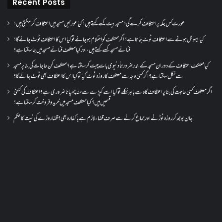
Recent Posts
عورت کس جگہ پر اعتکاف کرے گی؟مسجد بیت کسے کہتے ہیں؟کیا عورتیں مسجد میں اعتکاف کر سکتی ہیں؟
کیا بیہوش ہونے سے اعتکاف ٹوٹ جاتا ہے؟ اگر معتکف کو احتلام ہو جائے تو کیا اس کا اعتکاف ٹوٹ جائے گا؟
فنائے مسجد کسے کہتے ہیں ، اور کیا معتکف فنائے مسجد میں جا سکتا ہے؟
کیا معتکف اعتکاف کے دوران مسجد کے اندر ضرورتاً دنیوی بات چیت کر سکتا ہے؟معتکف کن حاجات کی بنا پر مسجد
سے نکل سکتا ہے؟ اگر کسی وجہ سے معتکف کا روزہ ٹوٹ گیا تو کیا اس کا اعتکاف بھی ٹوٹ جائے گا؟
اگر معتکف کسی حاجت کی بنا پر اعتکاف گاہ سے باہر نکلے تو کیا اسے کپڑے سے منہ چھپانا ضروری ہے؟اعتکاف کی کتنی
قسمیں ہیں؟کیا معتکف مسجد میں خرید و فروخت کر سکتا ہے؟
جان بوجھ کر روزہ ٹوڑنے اور جماع کرنے سے صرف قضاء لازم ہے یا کفارہ بھی؟ قضا روزے کی نیت کا حکم